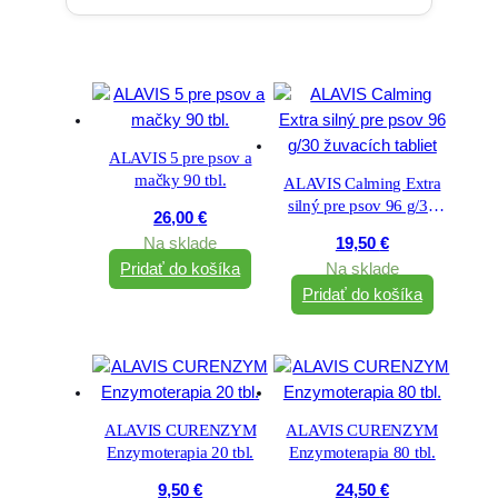
ALAVIS 5 pre psov a
mačky 90 tbl.
ALAVIS Calming Extra
silný pre psov 96 g/30
26,00
€
žuvacích tabliet
Na sklade
19,50
€
Pridať do košíka
Na sklade
Pridať do košíka
ALAVIS CURENZYM
ALAVIS CURENZYM
Enzymoterapia 20 tbl.
Enzymoterapia 80 tbl.
9,50
€
24,50
€