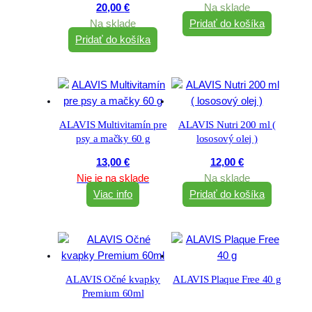
20,00
€
Na sklade
Na sklade
Pridať do košíka
Pridať do košíka
ALAVIS Multivitamín pre
ALAVIS Nutri 200 ml (
psy a mačky 60 g
lososový olej )
13,00
€
12,00
€
Nie je na sklade
Na sklade
Viac info
Pridať do košíka
ALAVIS Očné kvapky
ALAVIS Plaque Free 40 g
Premium 60ml