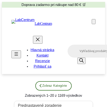
Doprava zadarmo pri nákupe nad 80 € 🛒
LabCentrum
P
Hlavná stránka
r
o
Kontakt
d
Recenzie
u
Prihlásiť sa
c
t
s
s
e
Zobraz Kategórie
a
r
Zobrazených 1–20 z 1169 výsledkov
c
h