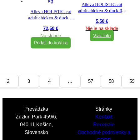
Alleva HOLISTIC cat
adult chicken & duck 0,4
Alleva HOLISTIC cat
kg
adult chicken & duck &
5,50
€
aloe vera & gingseng 10
72,50
€
Nie je na sklade
kg
Na sklade
Viac info
Pridať do košíka
2
3
4
…
57
58
59
Prevádzka
Stránky
Zuzkin Park 459/6,
Kontakt
040 11 Košice,
Recenzie
Slovensko
Obchodné podmienky a