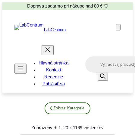
Doprava zadarmo pri nákupe nad 80 € 🛒
LabCentrum
P
Hlavná stránka
r
o
Kontakt
d
Recenzie
u
Prihlásiť sa
c
t
s
s
e
Zobraz Kategórie
a
r
c
h
Zobrazených 1–20 z 1169 výsledkov