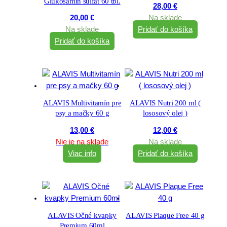
Glukosamin sulfát 60 tbl.
28,00
€
20,00
€
Na sklade
Na sklade
Pridať do košíka
Pridať do košíka
ALAVIS Multivitamín pre
ALAVIS Nutri 200 ml (
psy a mačky 60 g
lososový olej )
13,00
€
12,00
€
Nie je na sklade
Na sklade
Viac info
Pridať do košíka
ALAVIS Očné kvapky
ALAVIS Plaque Free 40 g
Premium 60ml