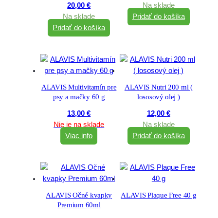
20,00
€
Na sklade
Na sklade
Pridať do košíka
Pridať do košíka
ALAVIS Multivitamín pre
ALAVIS Nutri 200 ml (
psy a mačky 60 g
lososový olej )
13,00
€
12,00
€
Nie je na sklade
Na sklade
Viac info
Pridať do košíka
ALAVIS Očné kvapky
ALAVIS Plaque Free 40 g
Premium 60ml