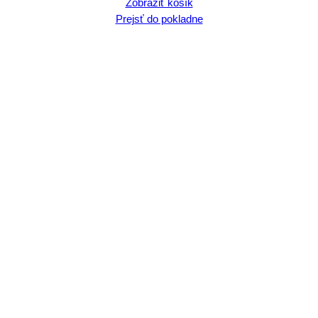
Zobraziť košík
v
Prejsť do pokladne
košíku