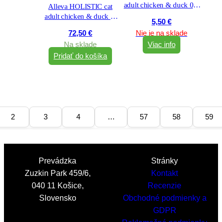
adult chicken & duck 0,4
Alleva HOLISTIC cat
kg
adult chicken & duck &
5,50
€
aloe vera & gingseng 10
72,50
€
Nie je na sklade
kg
Na sklade
Viac info
Pridať do košíka
2
3
4
…
57
58
59
Prevádzka
Stránky
Zuzkin Park 459/6,
Kontakt
040 11 Košice,
Recenzie
Slovensko
Obchodné podmienky a
GDPR