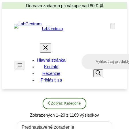
Doprava zadarmo pri nákupe nad 80 € 🛒
LabCentrum
P
Hlavná stránka
r
o
Kontakt
d
Recenzie
u
Prihlásiť sa
c
t
s
s
e
Zobraz Kategórie
a
r
Zobrazených 1–20 z 1169 výsledkov
c
h