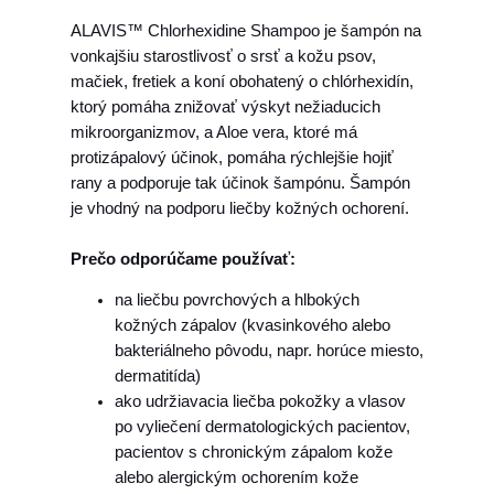
A
ALAVIS™ Chlorhexidine Shampoo je šampón na
L
vonkajšiu starostlivosť o srsť a kožu psov,
A
mačiek, fretiek a koní obohatený o chlórhexidín,
V
ktorý pomáha znižovať výskyt nežiaducich
I
mikroorganizmov, a Aloe vera, ktoré má
S
protizápalový účinok, pomáha rýchlejšie hojiť
Š
rany a podporuje tak účinok šampónu. Šampón
a
je vhodný na podporu liečby kožných ochorení.
m
p
Prečo odporúčame používať:
ó
n
na liečbu povrchových a hlbokých
c
kožných zápalov (kvasinkového alebo
h
bakteriálneho pôvodu, napr. horúce miesto,
l
dermatitída)
o
ako udržiavacia liečba pokožky a vlasov
r
po vyliečení dermatologických pacientov,
h
pacientov s chronickým zápalom kože
e
alebo alergickým ochorením kože
x