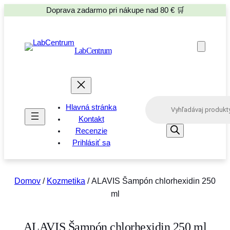
Doprava zadarmo pri nákupe nad 80 € 🛒
LabCentrum
P
Hlavná stránka
r
o
Kontakt
d
Recenzie
u
Prihlásiť sa
c
t
s
s
e
Domov
/
Kozmetika
/ ALAVIS Šampón chlorhexidin 250
a
ml
r
c
h
ALAVIS Šampón chlorhexidin 250 ml