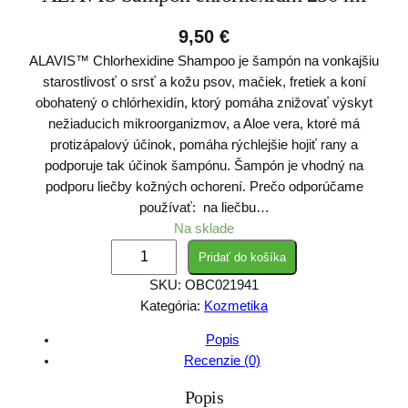
9,50
€
ALAVIS™ Chlorhexidine Shampoo je šampón na vonkajšiu
starostlivosť o srsť a kožu psov, mačiek, fretiek a koní
obohatený o chlórhexidín, ktorý pomáha znižovať výskyt
nežiaducich mikroorganizmov, a Aloe vera, ktoré má
protizápalový účinok, pomáha rýchlejšie hojiť rany a
podporuje tak účinok šampónu. Šampón je vhodný na
podporu liečby kožných ochorení. Prečo odporúčame
používať: na liečbu…
Na sklade
m
Pridať do košíka
n
SKU:
OBC021941
o
Kategória:
Kozmetika
ž
s
Popis
t
Recenzie (0)
v
Popis
o