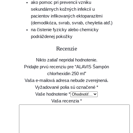
ako pomoc pri prevencii vzniku
i
sekundárnych kožných infekcií u
d
pacientov infikovaných ektoparazitmi
i
(demodikóza, svrab, svrab, cheyletia atď.)
n
na čistenie fyzicky alebo chemicky
2
podráždenej pokožky
5
Recenzie
0
m
Nikto zatiaľ nepridal hodnotenie.
l
Pridajte prvú recenziu pre “ALAVIS Šampón
chlorhexidin 250 ml”
Vaša e-mailová adresa nebude zverejnená.
Vyžadované polia sú označené
*
Vaše hodnotenie
*
Vaša recenzia
*