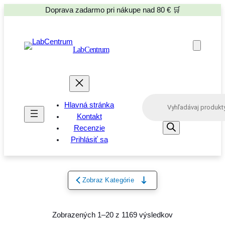
Doprava zadarmo pri nákupe nad 80 € 🛒
LabCentrum
P
Hlavná stránka
r
o
Kontakt
d
Recenzie
u
Prihlásiť sa
c
t
s
s
e
Zobraz Kategórie
a
r
c
h
Zobrazených 1–20 z 1169 výsledkov