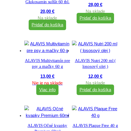
Glukosamin sulfát 60 tbl.
28,00
€
20,00
€
Na sklade
Na sklade
Pridať do košíka
Pridať do košíka
ALAVIS Multivitamín pre
ALAVIS Nutri 200 ml (
psy a mačky 60 g
lososový olej )
13,00
€
12,00
€
Nie je na sklade
Na sklade
Viac info
Pridať do košíka
ALAVIS Očné kvapky
ALAVIS Plaque Free 40 g