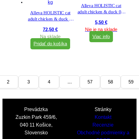
Alleva HOLISTIC cat
adult chicken & duck 0,4
Alleva HOLISTIC cat
kg
adult chicken & duck &
5,50
€
aloe vera & gingseng 10
72,50
€
Nie je na sklade
kg
Na sklade
Viac info
Pridať do košíka
2
3
4
…
57
58
59
Prevádzka
Stránky
Zuzkin Park 459/6,
Kontakt
040 11 Košice,
Recenzie
Slovensko
Obchodné podmienky a