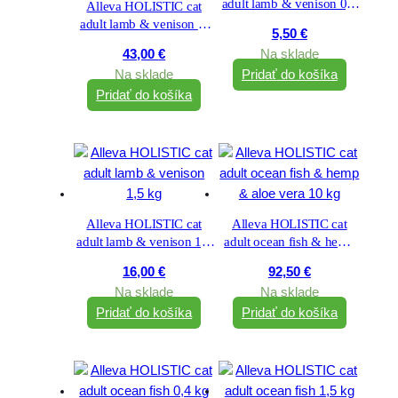
adult lamb & venison 0,4
Alleva HOLISTIC cat
kg
adult lamb & venison &
5,50
€
cannabis sativa &
43,00
€
Na sklade
gingseng 5 kg
Na sklade
Pridať do košíka
Pridať do košíka
Alleva HOLISTIC cat
Alleva HOLISTIC cat
adult lamb & venison 1,5
adult ocean fish & hemp
kg
& aloe vera 10 kg
16,00
€
92,50
€
Na sklade
Na sklade
Pridať do košíka
Pridať do košíka