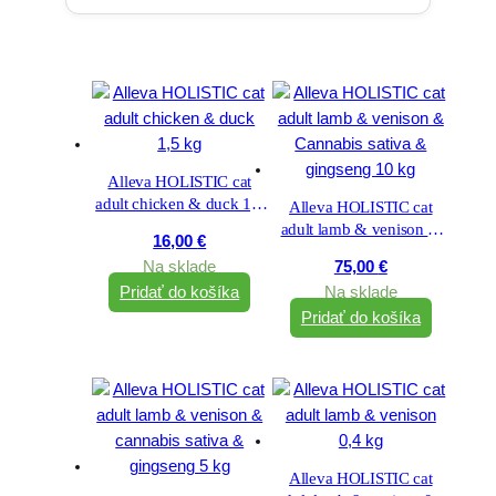
Alleva HOLISTIC cat
adult chicken & duck 1,5
Alleva HOLISTIC cat
kg
adult lamb & venison &
16,00
€
Cannabis sativa &
Na sklade
75,00
€
gingseng 10 kg
Pridať do košíka
Na sklade
Pridať do košíka
Alleva HOLISTIC cat