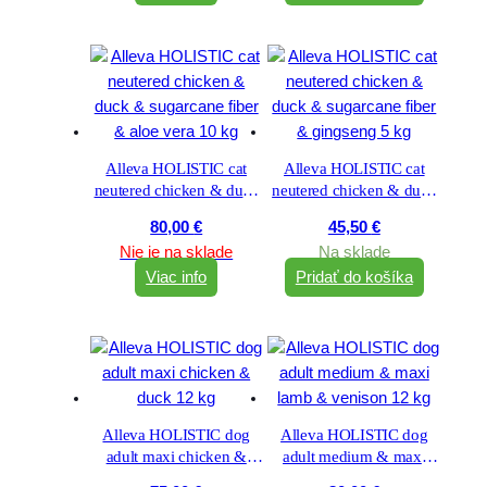
Alleva HOLISTIC cat
Alleva HOLISTIC cat
neutered chicken & duck
neutered chicken & duck
& sugarcane fiber & aloe
& sugarcane fiber &
80,00
€
45,50
€
vera 10 kg
gingseng 5 kg
Nie je na sklade
Na sklade
Viac info
Pridať do košíka
Alleva HOLISTIC dog
Alleva HOLISTIC dog
adult maxi chicken &
adult medium & maxi
duck 12 kg
lamb & venison 12 kg