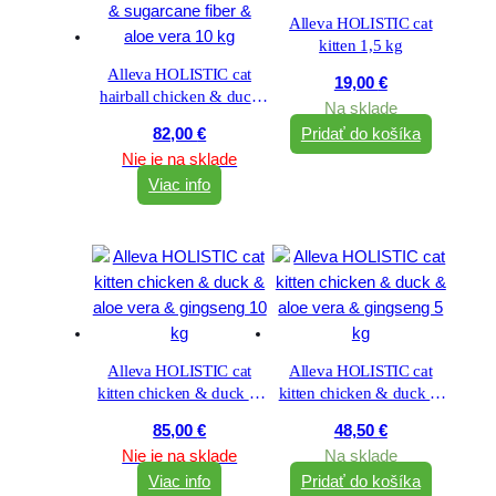
Alleva HOLISTIC cat
kitten 1,5 kg
Alleva HOLISTIC cat
19,00
€
hairball chicken & duck
Na sklade
& sugarcane fiber & aloe
82,00
€
Pridať do košíka
vera 10 kg
Nie je na sklade
Viac info
Alleva HOLISTIC cat
Alleva HOLISTIC cat
kitten chicken & duck &
kitten chicken & duck &
aloe vera & gingseng 10
aloe vera & gingseng 5
85,00
€
48,50
€
kg
kg
Nie je na sklade
Na sklade
Viac info
Pridať do košíka