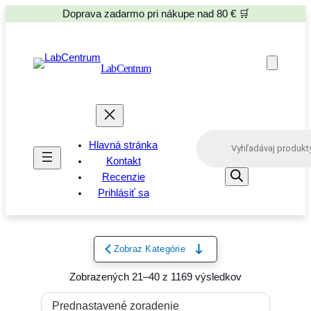
Doprava zadarmo pri nákupe nad 80 € 🛒
LabCentrum
P
Hlavná stránka
r
o
Kontakt
d
Recenzie
u
Prihlásiť sa
c
t
s
s
e
Zobraz Kategórie
a
r
Zobrazených 21–40 z 1169 výsledkov
c
h