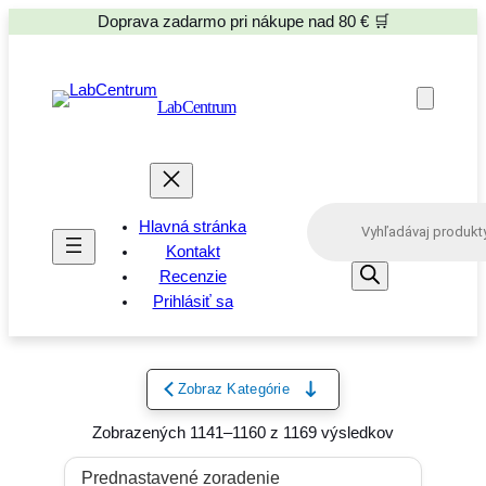
Doprava zadarmo pri nákupe nad 80 € 🛒
LabCentrum
P
Hlavná stránka
r
o
Kontakt
d
Recenzie
u
Prihlásiť sa
c
t
s
s
e
Zobraz Kategórie
a
r
Zobrazených 1141–1160 z 1169 výsledkov
c
h