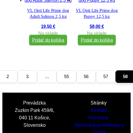
VL Opti Life Prime dog
VL Opti Life Prime dog
Adult Salmon 2,5 kg
Puppy 12,5 kg
19,50
€
58,00
€
Na sklade
Na sklade
Pridať do košíka
Pridať do košíka
2
3
…
55
56
57
58
Prevádzka
Stránky
Zuzkin Park 459/6,
Kontakt
040 11 Košice,
Recenzie
Slovensko
Obchodné podmienky a
GDPR