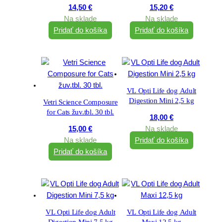
Off) 60 cps.
off) 60 cps
14,50
€
15,20
€
Na sklade
Na sklade
Pridať do košíka
Pridať do košíka
VL Opti Life dog Adult
Digestion Mini 2,5 kg
Vetri Science Composure
for Cats žuv.tbl. 30 tbl.
18,00
€
15,00
€
Na sklade
Na sklade
Pridať do košíka
Pridať do košíka
VL Opti Life dog Adult
VL Opti Life dog Adult
Digestion Mini 7,5 kg
Maxi 12,5 kg