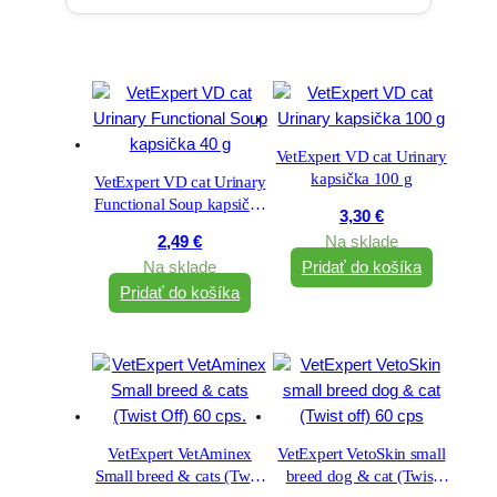
VetExpert VD cat Urinary
kapsička 100 g
VetExpert VD cat Urinary
Functional Soup kapsička
3,30
€
40 g
2,49
€
Na sklade
Na sklade
Pridať do košíka
Pridať do košíka
VetExpert VetAminex
VetExpert VetoSkin small
Small breed & cats (Twist
breed dog & cat (Twist