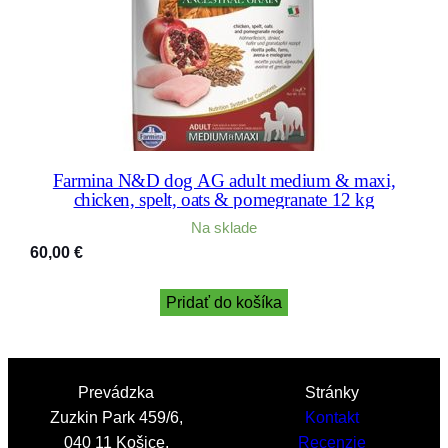
Farmina N&D dog AG adult medium & maxi,
chicken, spelt, oats & pomegranate 12 kg
Na sklade
60,00
€
Pridať do košíka
Prevádzka
Stránky
Zuzkin Park 459/6,
Kontakt
040 11 Košice,
Recenzie