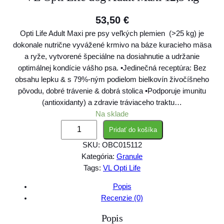
53,50
€
Opti Life Adult Maxi pre psy veľkých plemien (>25 kg) je
dokonale nutrične vyvážené krmivo na báze kuracieho mäsa
a ryže, vytvorené špeciálne na dosiahnutie a udržanie
optimálnej kondície vášho psa. •Jedinečná receptúra: Bez
obsahu lepku & s 79%-ným podielom bielkovín živočíšneho
pôvodu, dobré trávenie & dobrá stolica •Podporuje imunitu
(antioxidanty) a zdravie tráviaceho traktu…
Na sklade
m
Pridať do košíka
n
SKU:
OBC015112
o
Kategória:
Granule
ž
Tags:
VL Opti Life
s
t
Popis
v
Recenzie (0)
o
Popis
V