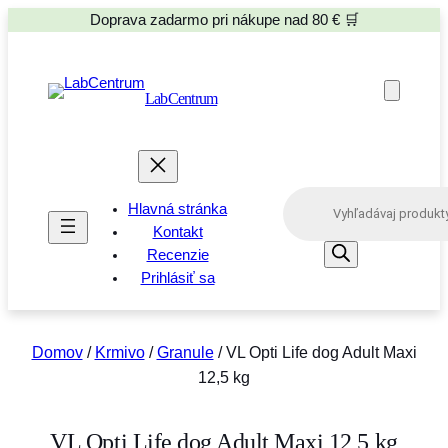
Doprava zadarmo pri nákupe nad 80 € 🛒
LabCentrum
P
Hlavná stránka
r
o
Kontakt
d
Recenzie
u
Prihlásiť sa
c
t
s
s
e
Domov
/
Krmivo
/
Granule
/ VL Opti Life dog Adult Maxi
a
12,5 kg
r
c
h
VL Opti Life dog Adult Maxi 12,5 kg