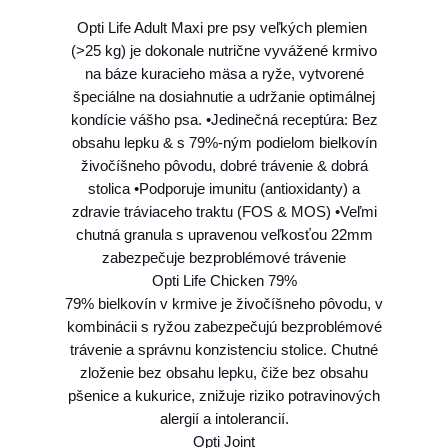
L
Opti Life Adult Maxi pre psy veľkých plemien
O
(>25 kg) je dokonale nutrične vyvážené krmivo
p
na báze kuracieho mäsa a ryže, vytvorené
t
špeciálne na dosiahnutie a udržanie optimálnej
i
kondície vášho psa. •Jedinečná receptúra: Bez
L
obsahu lepku & s 79%-ným podielom bielkovín
i
živočíšneho pôvodu, dobré trávenie & dobrá
f
stolica •Podporuje imunitu (antioxidanty) a
e
zdravie tráviaceho traktu (FOS & MOS) •Veľmi
d
chutná granula s upravenou veľkosťou 22mm
o
zabezpečuje bezproblémové trávenie
g
Opti Life Chicken 79%
A
79% bielkovín v krmive je živočíšneho pôvodu, v
d
kombinácii s ryžou zabezpečujú bezproblémové
u
trávenie a správnu konzistenciu stolice. Chutné
l
zloženie bez obsahu lepku, čiže bez obsahu
t
pšenice a kukurice, znižuje riziko potravinových
M
alergií a intolerancií.
a
Opti Joint
x