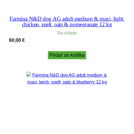
Farmina N&D dog AG adult medium & maxi, light,
chicken, spelt, oats & pomegranate 12 kg
Na sklade
60,00
€
Pridať do košíka