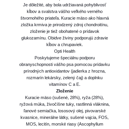
Je dôležité, aby bola udržiavaná pohyblivosť
i
kĺbov a svalstva vášho veľkého verného
1
štvornohého priateľa. Kuracie mäso ako hlavná
2
zložka krmiva je prirodzený zdroj chondroitínu,
,
zloženie je tiež obohatené o prídavok
5
glukozamínu. Obidve živiny podporujú zdravie
k
kĺbov a chrupaviek.
g
Opti Health
Poskytujeme špeciálnu podporu
obranyschopnosti vášho psa pomocou prídavku
prírodných antioxidantov (jadierka z hrozna,
rozmarín lekársky, zelený čaj) a doplnku
vitamínov C a E.
Zloženie
Kuracie mäso (sušené, 28%), ryža (28%),
ryžová múka, živočíšne tuky, rastlinná vláknina,
ľanové semiačka, lososový olej, pivovarské
kvasnice, minerálne látky, sušené vajcia, FOS,
MOS, lecitín, morské riasy (Ascophyllum