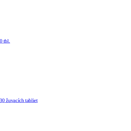
 tbl.
0 žuvacích tabliet