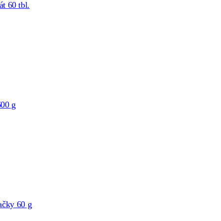
 60 tbl.
00 g
ačky 60 g