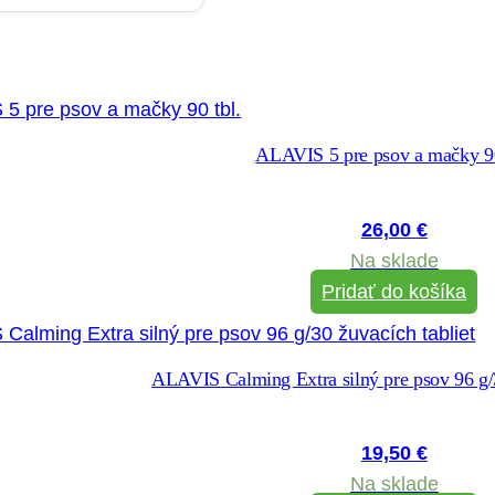
s
e
a
r
c
ALAVIS 5 pre psov a mačky 90
h
26,00
€
Na sklade
Pridať do košíka
ALAVIS Calming Extra silný pre psov 96 g/3
19,50
€
Na sklade