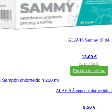
ALAVIS Sammy 30 tbl.
13,00
€
Na sklade
Pridať do košíka
ALAVIS Šampón chlorhexidin 
9,50
€