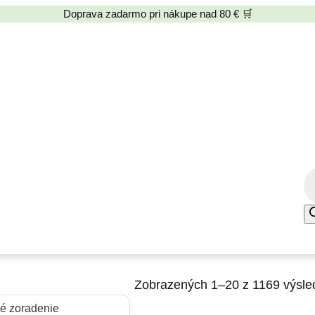
Doprava zadarmo pri nákupe nad 80 € 🛒
P
r
o
d
u
c
Zobrazených 1–20 z 1169 výsle
t
s