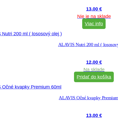
13,00
€
Nie je na sklade
Viac info
ALAVIS Nutri 200 ml ( lososový
12,00
€
Na sklade
Pridať do košíka
ALAVIS Očné kvapky Premium
13,00
€