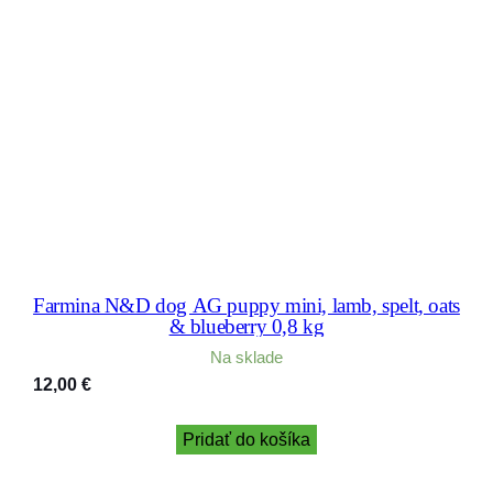
Farmina N&D dog AG puppy mini, lamb, spelt, oats
& blueberry 0,8 kg
Na sklade
12,00
€
Pridať do košíka