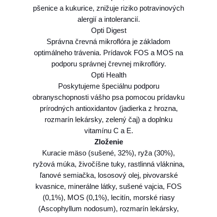
pšenice a kukurice, znižuje riziko potravinových
i
alergií a intolerancií.
u
Opti Digest
m
Správna črevná mikroflóra je základom
1
optimálneho trávenia. Prídavok FOS a MOS na
2
podporu správnej črevnej mikroflóry.
,
Opti Health
5
Poskytujeme špeciálnu podporu
k
obranyschopnosti vášho psa pomocou prídavku
g
prírodných antioxidantov (jadierka z hrozna,
rozmarín lekársky, zelený čaj) a doplnku
vitamínu C a E.
Zloženie
Kuracie mäso (sušené, 32%), ryža (30%),
ryžová múka, živočíšne tuky, rastlinná vláknina,
ľanové semiačka, lososový olej, pivovarské
kvasnice, minerálne látky, sušené vajcia, FOS
(0,1%), MOS (0,1%), lecitín, morské riasy
(Ascophyllum nodosum), rozmarín lekársky,