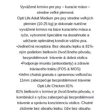
L
Vyvážené krmivo pre psy – kuracie mäso –
O
stredne veľké plemená
p
Opti Life Adult Medium pre psy stredne veľkých
t
plemien (10-25 kg) je dokonale nutrične
i
vyvážené krmivo na báze kuracieho mäsa a
L
ryže, vytvorené špeciálne na dosiahnutie a
i
udržanie optimálnej kondície vášho psa.
f
•Jedinečná receptúra: Bez obsahu lepku & 81%-
e
ným podielom bielkovín živočíšneho pôvodu,
d
bezproblémové trávenie & dobrá stolica
o
•Podporuje imunitu (antioxidanty) a zdravie
g
tráviaceho traktu (FOS & MOS)
A
•Veľmi chutná granula s upravenou veľkosťou
d
11mm zabezpečuje bezproblémové trávenie
u
Opti Life Chicken 81%
l
81% bielkovín v krmive je živočíšneho pôvodu, v
t
kombinácii s ryžou zabezpečujú bezproblémové
M
trávenie a správnu konzistenciu stolice. Chutné
e
zloženie bez obsahu lepku, čiže bez obsahu
d