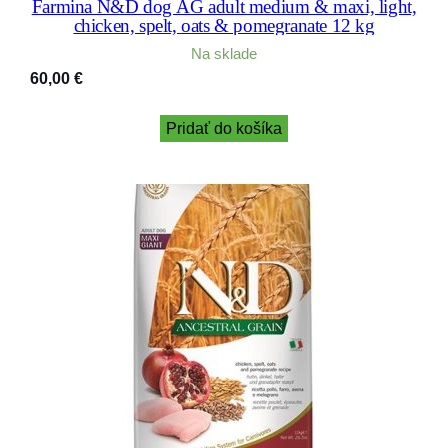
Farmina N&D dog AG adult medium & maxi, light,
chicken, spelt, oats & pomegranate 12 kg
Na sklade
60,00
€
Pridať do košíka