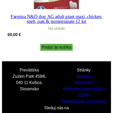
Farmina N&D dog AG adult giant maxi, chicken,
spelt, oats & pomegranate 12 kg
Na sklade
60,00
€
Pridať do košíka
Prevádzka
Stránky
Zuzkin Park 459/6,
Kontakt
040 11 Košice,
Recenzie
Slovensko
Obchodné podmienky a
GDPR
Reklamačné podmienky
Sleduj nás na