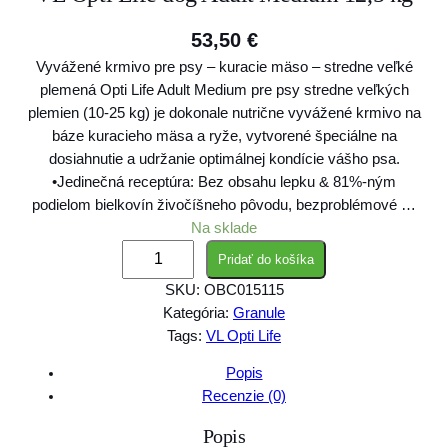
53,50
€
Vyvážené krmivo pre psy – kuracie mäso – stredne veľké
plemená Opti Life Adult Medium pre psy stredne veľkých
plemien (10-25 kg) je dokonale nutrične vyvážené krmivo na
báze kuracieho mäsa a ryže, vytvorené špeciálne na
dosiahnutie a udržanie optimálnej kondície vášho psa.
•Jedinečná receptúra: Bez obsahu lepku & 81%-ným
podielom bielkovín živočíšneho pôvodu, bezproblémové …
Na sklade
m
Pridať do košíka
n
SKU:
OBC015115
o
Kategória:
Granule
ž
Tags:
VL Opti Life
s
t
Popis
v
Recenzie (0)
o
Popis
V