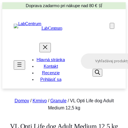
Doprava zadarmo pri nákupe nad 80 € 🛒
LabCentrum
P
Hlavná stránka
r
o
Kontakt
d
Recenzie
u
Prihlásiť sa
c
t
s
s
e
Domov
/
Krmivo
/
Granule
/ VL Opti Life dog Adult
a
Medium 12,5 kg
r
c
h
VL Opti Life dog Adult Medium 12,5 kg