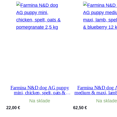
Farmina N&D dog AG puppy
Farmina N&D dog 
mini, chicken, spelt, oats &
medium & maxi, lamb, 
pomegranate 2,5 kg
& blueberry 1
Na sklade
Na sklade
22,00
€
62,50
€