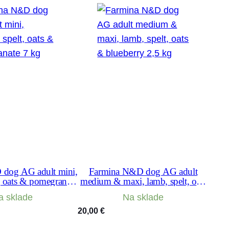
dog AG adult mini,
Farmina N&D dog AG adult
t, oats & pomegranate
medium & maxi, lamb, spelt, oats
7 kg
& blueberry 2,5 kg
a sklade
Na sklade
20,00
€