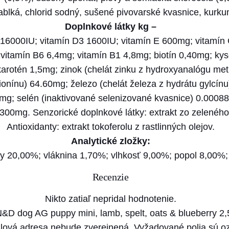
&
lká, chlorid sodný, sušené pivovarské kvasnice, kurkum
D
Doplnkové látky kg –
d
A 16000IU; vitamín D3 1600IU; vitamín E 600mg; vitamín
o
vitamín B6 6,4mg; vitamín B1 4,8mg; biotín 0,40mg; kyse
g
karotén 1,5mg; zinok (chelát zinku z hydroxyanalógu me
A
nínu) 64.60mg; železo (chelát železa z hydrátu gylcínu
G
g; selén (inaktivované selenizované kvasnice) 0.00088
p
300mg. Senzorické doplnkové látky: extrakt zo zeleného
u
Antioxidanty: extrakt tokoferolu z rastlinných olejov.
p
Analytické zložky:
p
ky 20,00%; vláknina 1,70%; vlhkosť 9,00%; popol 8,00%; 
y
Recenzie
m
i
Nikto zatiaľ nepridal hodnotenie.
n
N&D dog AG puppy mini, lamb, spelt, oats & blueberry 2,
i
lová adresa nebude zverejnená.
Vyžadované polia sú 