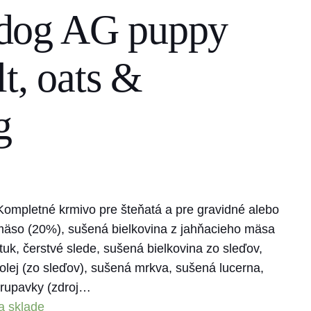
dog AG puppy
lt, oats &
g
Kompletné krmivo pre šteňatá a pre gravidné alebo
 mäso (20%), sušená bielkovina z jahňacieho mäsa
uk, čerstvé slede, sušená bielkovina zo sleďov,
olej (zo sleďov), sušená mrkva, sušená lucerna,
hrupavky (zdroj…
a sklade