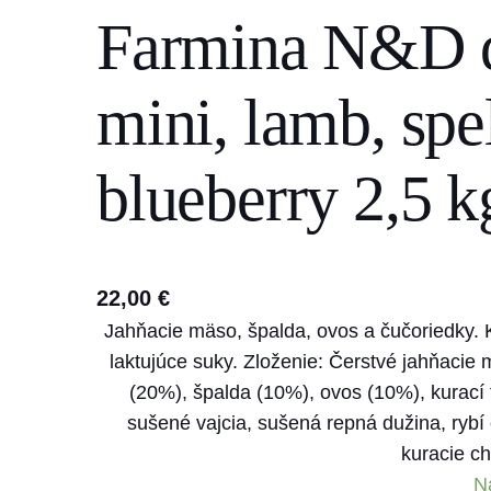
Farmina N&D 
s
e
a
mini, lamb, spe
r
c
blueberry 2,5 k
h
22,00
€
Jahňacie mäso, špalda, ovos a čučoriedky. 
laktujúce suky. Zloženie: Čerstvé jahňacie
(20%), špalda (10%), ovos (10%), kurací t
sušené vajcia, sušená repná dužina, rybí 
kuracie c
N