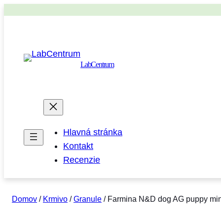
LabCentrum
Hlavná stránka
Kontakt
Recenzie
Domov
/
Krmivo
/
Granule
/ Farmina N&D dog AG puppy mini, 