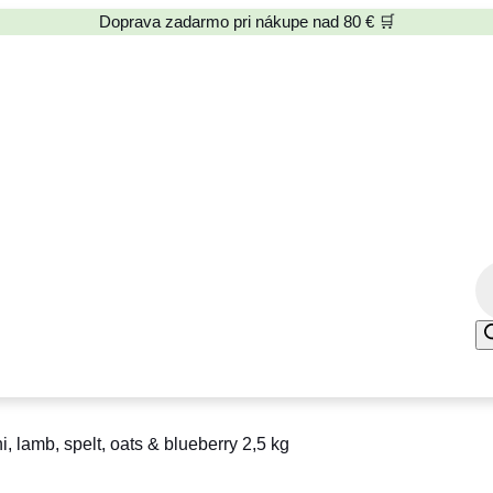
Doprava zadarmo pri nákupe nad 80 € 🛒
P
r
o
d
u
c
lamb, spelt, oats & blueberry 2,5 kg
t
s