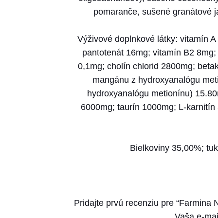
pomaranče, sušené granátové jab
Výživové doplnkové látky: vitamín 
pantotenát 16mg; vitamín B2 8mg; 
0,1mg; cholín chlorid 2800mg; beta
mangánu z hydroxyanalógu metio
hydroxyanalógu metionínu) 15.80m
6000mg; taurín 1000mg; L-karnitín 
Bielkoviny 35,00%; tu
Pridajte prvú recenziu pre “Farmina 
Vaša e-mai