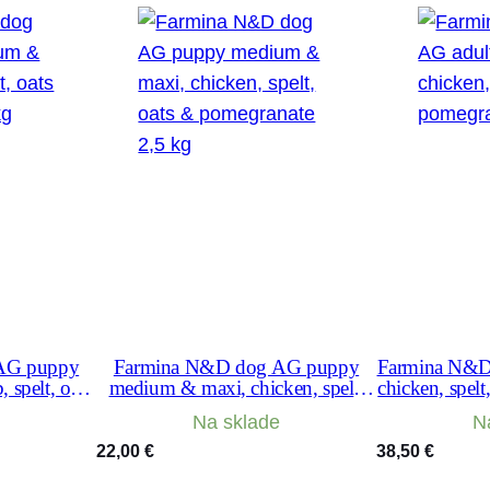
&
b
l
u
e
b
e
r
r
y
2
,
AG puppy
Farmina N&D dog AG puppy
Farmina N&D 
spelt, oats
medium & maxi, chicken, spelt,
chicken, spel
5
2 kg
oats & pomegranate 2,5 kg
Na sklade
N
k
22,00
€
38,50
€
g