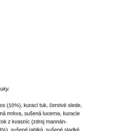
suky.
 (10%), kurací tuk, čerstvé slede,
ená mrkva, sušená lucerna, kuracie
ažok z kvasníc (zdroj mannán-
3%), sušené jablká, sušené sladké