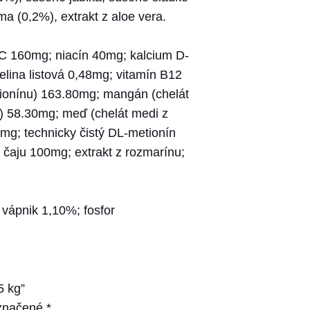
a (0,2%), extrakt z aloe vera.
 C 160mg; niacín 40mg; kalcium D-
lina listová 0,48mg; vitamín B12
tionínu) 163.80mg; mangán (chelát
) 58.30mg; meď (chelát medi z
mg; technicky čistý DL-metionín
 čaju 100mg; extrakt z rozmarínu;
vápnik 1,10%; fosfor
5 kg”
označené
*