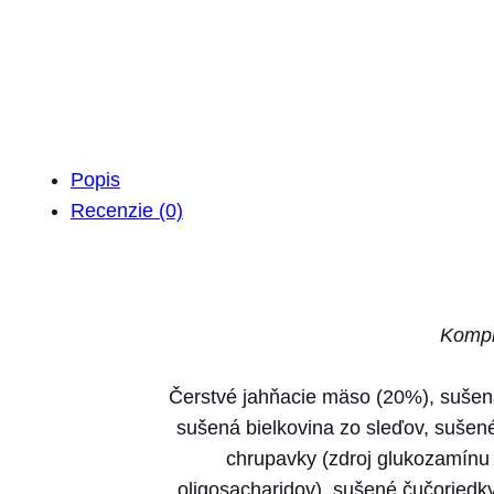
Popis
Recenzie (0)
Komple
Čerstvé jahňacie mäso (20%), sušená
sušená bielkovina zo sleďov, sušené
chrupavky (zdroj glukozamínu a
oligosacharidov), sušené čučoriedk