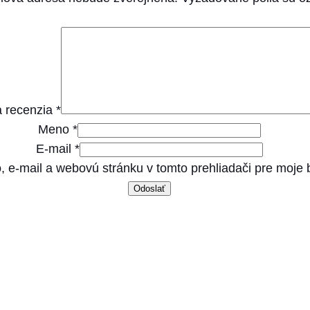
,
l
a
m
b
 recenzia
*
,
Meno
*
s
E-mail
*
p
, e-mail a webovú stránku v tomto prehliadači pre moje
e
l
t
,
o
a
t
s