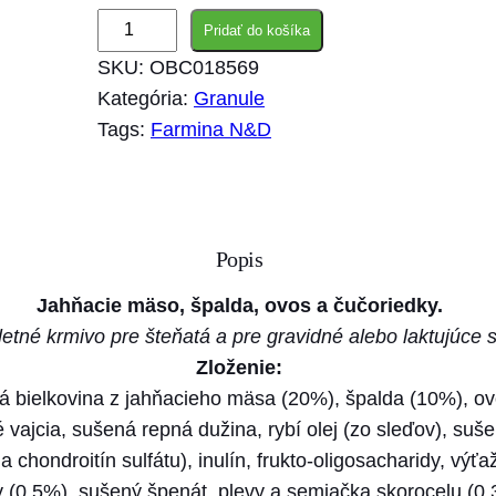
m
Pridať do košíka
n
SKU:
OBC018569
o
Kategória:
Granule
ž
Tags:
Farmina N&D
s
t
v
o
Popis
F
a
Jahňacie mäso, špalda, ovos a čučoriedky.
r
tné krmivo pre šteňatá a pre gravidné alebo laktujúce 
m
Zloženie:
i
 bielkovina z jahňacieho mäsa (20%), špalda (10%), ovos
n
 vajcia, sušená repná dužina, rybí olej (zo sleďov), suš
a
 chondroitín sulfátu), inulín, frukto-oligosacharidy, výť
N
y (0,5%), sušený špenát, plevy a semiačka skorocelu (0,