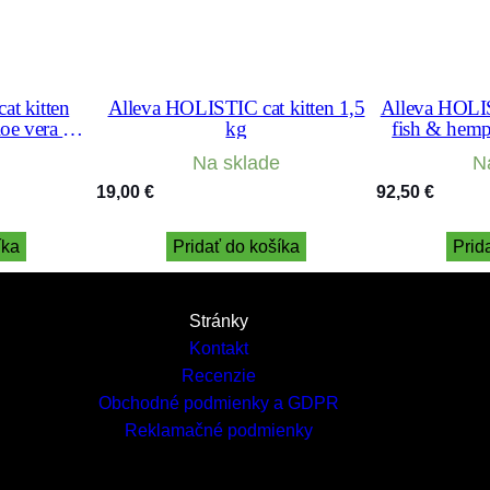
t kitten
Alleva HOLISTIC cat kitten 1,5
Alleva HOLIS
oe vera &
kg
fish & hemp
kg
Na sklade
N
19,00
€
92,50
€
íka
Pridať do košíka
Prid
Stránky
Kontakt
Recenzie
Obchodné podmienky a GDPR
Reklamačné podmienky