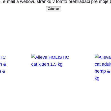
, e-mail a webovú stránku v tomto prehliadači pre moje
k
e
n
&
d
u
c
k
1
,
5
k
g