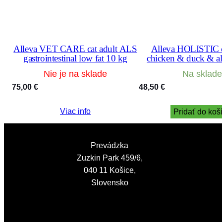
Alleva VET CARE cat adult ALS
Alleva HOLISTIC ca
gastrointestinal low fat 10 kg
chicken & duck & al
gingseng 5 
Nie je na sklade
Na sklade
75,00
€
48,50
€
Viac info
Pridať do koš
Prevádzka
Zuzkin Park 459/6,
040 11 Košice,
Slovensko