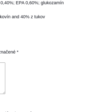
 0,40%; EPA 0,60%; glukozamín
lkovín and 40% z tukov
označené
*