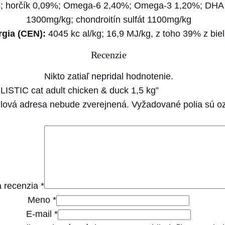
S
5%; horčík 0,09%; Omega-6 2,40%; Omega-3 1,20%; DHA
T
1300mg/kg; chondroitín sulfát 1100mg/kg
I
rgia (CEN):
4045 kc al/kg; 16,9 MJ/kg, z toho 39% z bie
C
Recenzie
c
a
Nikto zatiaľ nepridal hodnotenie.
t
OLISTIC cat adult chicken & duck 1,5 kg”
a
lová adresa nebude zverejnená.
Vyžadované polia sú 
d
u
l
t
c
 recenzia
*
h
Meno
*
i
E-mail
*
c