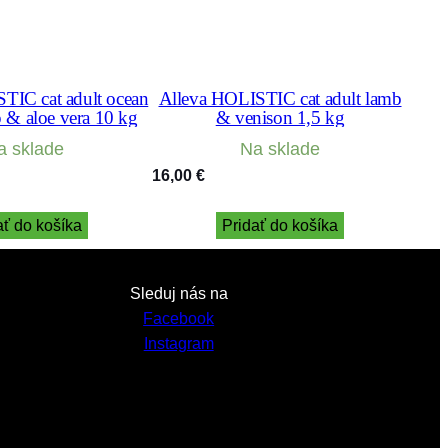
TIC cat adult ocean
Alleva HOLISTIC cat adult lamb
 & aloe vera 10 kg
& venison 1,5 kg
a sklade
Na sklade
16,00
€
ať do košíka
Pridať do košíka
Sleduj nás na
Facebook
Instagram