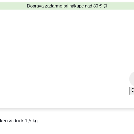
Doprava zadarmo pri nákupe nad 80 € 🛒
P
r
o
d
u
c
cken & duck 1,5 kg
t
s