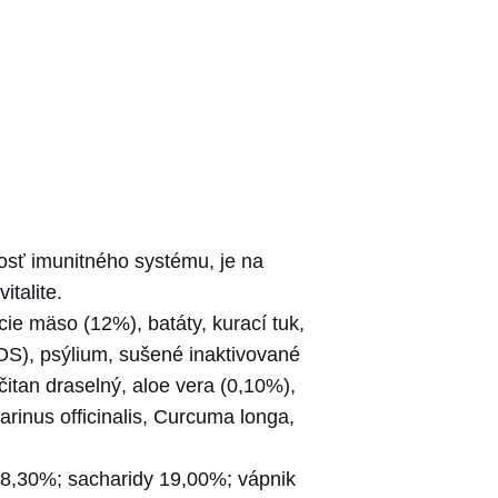
osť imunitného systému, je na
italite.
e mäso (12%), batáty, kurací tuk,
FOS), psýlium, sušené inaktivované
čitan draselný, aloe vera (0,10%),
rinus officinalis, Curcuma longa,
 8,30%; sacharidy 19,00%; vápnik