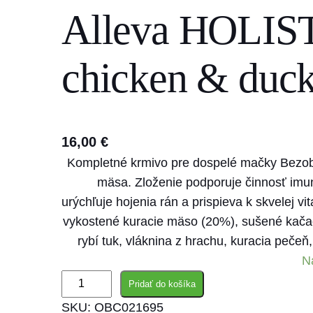
Alleva HOLISTI
s
e
a
chicken & duck
r
c
h
16,00
€
Kompletné krmivo pre dospelé mačky Bezob
mäsa. Zloženie podporuje činnosť imun
urýchľuje hojenia rán a prispieva k skvelej v
vykostené kuracie mäso (20%), sušené kačaci
rybí tuk, vláknina z hrachu, kuracia pečeň
N
m
Pridať do košíka
n
SKU:
OBC021695