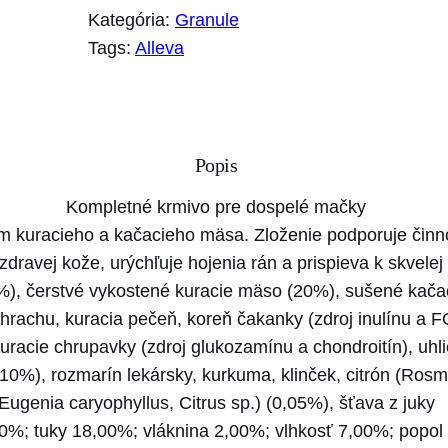
o
Kategória:
Granule
ž
Tags:
Alleva
s
t
v
o
Popis
A
l
Kompletné krmivo pre dospelé mačky
l
m kuracieho a kačacieho mäsa. Zloženie podporuje činn
e
dravej kože, urýchľuje hojenia rán a prispieva k skvelej v
v
, čerstvé vykostené kuracie mäso (20%), sušené kačaci
a
z hrachu, kuracia pečeň, koreň čakanky (zdroj inulínu a 
H
racie chrupavky (zdroj glukozamínu a chondroitín), uhli
O
0%), rozmarín lekársky, kurkuma, klinček, citrón (Rosma
L
Eugenia caryophyllus, Citrus sp.) (0,05%), šťava z juky
I
0%; tuky 18,00%; vláknina 2,00%; vlhkosť 7,00%; popol