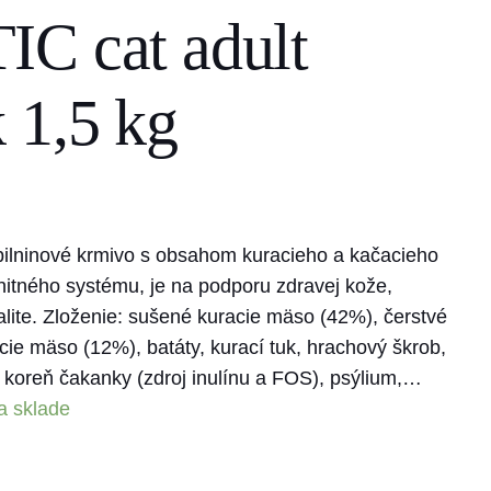
C cat adult
 1,5 kg
ilninové krmivo s obsahom kuracieho a kačacieho
itného systému, je na podporu zdravej kože,
italite. Zloženie: sušené kuracie mäso (42%), čerstvé
e mäso (12%), batáty, kurací tuk, hrachový škrob,
, koreň čakanky (zdroj inulínu a FOS), psýlium,…
a sklade