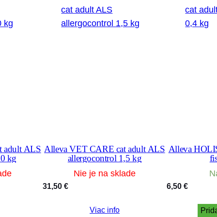
b
i
s
s
a
t
i
v
a
&
g
 adult ALS
Alleva VET CARE cat adult ALS
Alleva HOLIS
10 kg
allergocontrol 1,5 kg
fi
i
ade
Nie je na sklade
N
n
31,50
€
6,50
€
g
s
Viac info
Prid
e