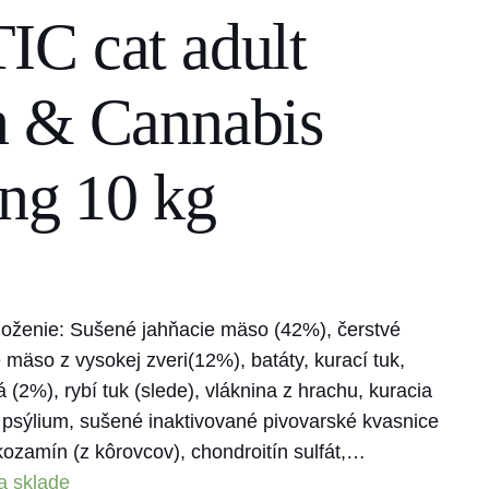
C cat adult
n & Cannabis
eng 10 kg
oženie: Sušené jahňacie mäso (42%), čerstvé
äso z vysokej zveri(12%), batáty, kurací tuk,
2%), rybí tuk (slede), vláknina z hrachu, kuracia
 psýlium, sušené inaktivované pivovarské kvasnice
ukozamín (z kôrovcov), chondroitín sulfát,…
a sklade