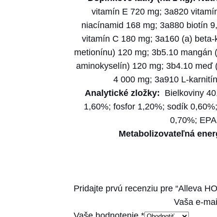
vitamín E 720 mg; 3a820 vitamí
niacínamid 168 mg; 3a880 biotín 9
vitamín C 180 mg; 3a160 (a) beta-
metionínu) 120 mg; 3b5.10 mangán (
aminokyselín) 120 mg; 3b4.10 meď (
4 000 mg; 3a910 L-karnitín
Analytické zložky:
Bielkoviny 4
1,60%; fosfor 1,20%; sodík 0,60
0,70%; EPA 
Metabolizovateľná ener
Pridajte prvú recenziu pre “Alleva H
Vaša e-mai
Vaše hodnotenie
*