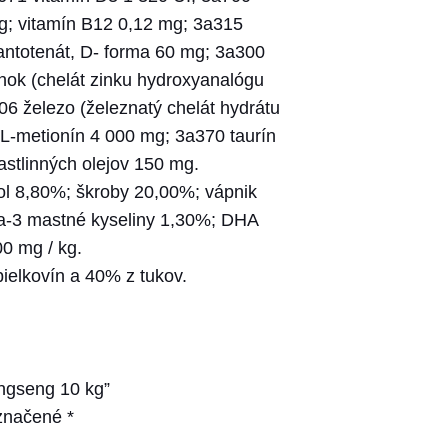
g; vitamín B12 0,12 mg; 3a315
antotenát, D- forma 60 mg; 3a300
nok (chelát zinku hydroxyanalógu
 železo (železnatý chelát hydrátu
L-metionín 4 000 mg; 3a370 taurín
astlinných olejov 150 mg.
ol 8,80%; škroby 20,00%; vápnik
a-3 mastné kyseliny 1,30%; DHA
0 mg / kg.
bielkovín a 40% z tukov.
ingseng 10 kg”
označené
*