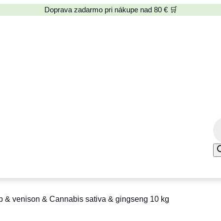
Doprava zadarmo pri nákupe nad 80 € 🛒
P
r
o
d
u
c
b & venison & Cannabis sativa & gingseng 10 kg
t
s