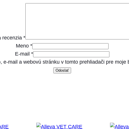
m
b
&
v
 recenzia
*
e
Meno
*
n
E-mail
*
i
, e-mail a webovú stránku v tomto prehliadači pre moje
s
o
n
&
C
a
n
n
a