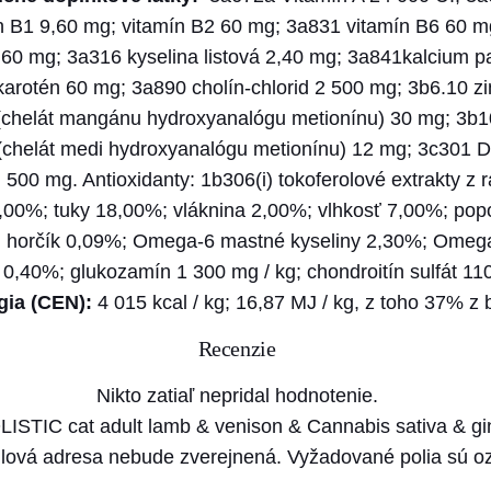
L
n B1 9,60 mg; vitamín B2 60 mg; 3a831 vitamín B6 60 m
I
,60 mg; 3a316 kyselina listová 2,40 mg; 3a841kalcium p
S
karotén 60 mg; 3a890 cholín-chlorid 2 500 mg; 3b6.10 zi
T
chelát mangánu hydroxyanalógu metionínu) 30 mg; 3b106
I
chelát medi hydroxyanalógu metionínu) 12 mg; 3c301 D
C
 500 mg. Antioxidanty: 1b306(i) tokoferolové extrakty z r
c
0,00%; tuky 18,00%; vláknina 2,00%; vlhkosť 7,00%; pop
a
%; horčík 0,09%; Omega-6 mastné kyseliny 2,30%; Omeg
t
0,40%; glukozamín 1 300 mg / kg; chondroitín sulfát 110
a
gia (CEN):
4 015 kcal / kg; 16,87 MJ / kg, z toho 37% z 
d
Recenzie
u
l
Nikto zatiaľ nepridal hodnotenie.
t
OLISTIC cat adult lamb & venison & Cannabis sativa & g
l
lová adresa nebude zverejnená.
Vyžadované polia sú 
a