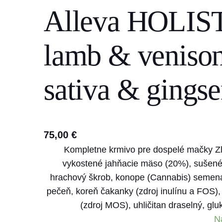
Alleva HOLISTI
s
e
a
lamb & veniso
r
c
sativa & gings
h
75,00
€
Kompletne krmivo pre dospelé mačky Zl
vykostené jahňacie mäso (20%), sušené m
hrachový škrob, konope (Cannabis) semená (
pečeň, koreň čakanky (zdroj inulínu a FOS),
(zdroj MOS), uhličitan draselný, gl
N