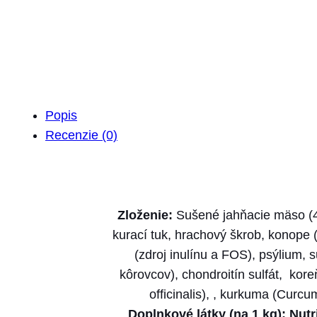
Popis
Recenzie (0)
Zloženie:
Sušené jahňacie mäso (42
kurací tuk, hrachový škrob, konope 
(zdroj inulínu a FOS), psýlium, 
kôrovcov), chondroitín sulfát, ko
officinalis), , kurkuma (Curcu
Doplnkové látky (na 1 kg): Nut