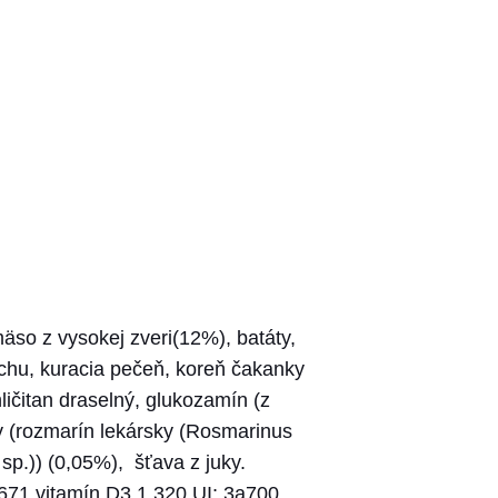
so z vysokej zveri(12%), batáty,
achu, kuracia pečeň, koreň čakanky
ličitan draselný, glukozamín (z
y (rozmarín lekársky (Rosmarinus
 sp.)) (0,05%), šťava z juky.
671 vitamín D3 1 320 UI; 3a700