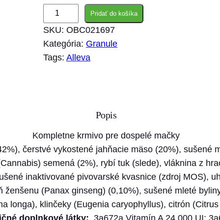
m
Pridať do košíka
n
SKU:
OBC021697
o
Kategória:
Granule
ž
Tags:
Alleva
s
t
v
o
Popis
A
l
Kompletne krmivo pre dospelé mačky
l
%), čerstvé vykostené jahňacie mäso (20%), sušené mä
e
(Cannabis) semená (2%), rybí tuk (slede), vláknina z hr
v
sušené inaktivované pivovarské kvasnice (zdroj MOS), uh
a
reň ženšenu (Panax ginseng) (0,10%), sušené mleté bylin
H
ma longa), klinčeky (Eugenia caryophyllus), citrón (Citrus
O
ričné doplnkové látky:
3a672a Vitamín A 24 000 UI; 3a