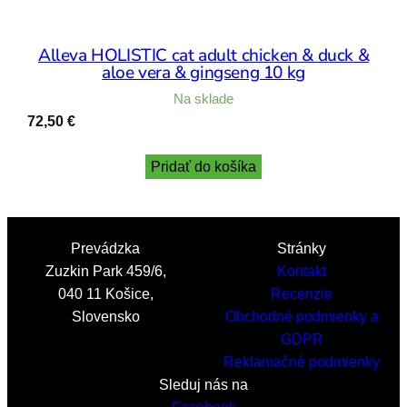
Alleva HOLISTIC cat adult chicken & duck &
aloe vera & gingseng 10 kg
Na sklade
72,50
€
Pridať do košíka
Prevádzka
Stránky
Zuzkin Park 459/6,
Kontakt
040 11 Košice,
Recenzie
Slovensko
Obchodné podmienky a
GDPR
Reklamačné podmienky
Sleduj nás na