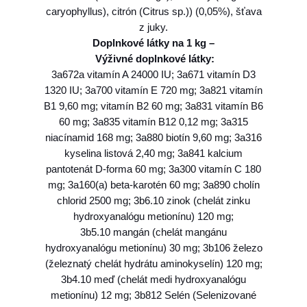
caryophyllus), citrón (Citrus sp.)) (0,05%), šťava
a
z juky.
i
Doplnkové
látky
na
1
kg
–
r
Výživné
doplnkové
látky:
b
3a672a vitamín A 24000 IU; 3a671 vitamín D3
a
1320 IU; 3a700 vitamín E 720 mg; 3a821 vitamín
l
B1 9,60 mg; vitamín B2 60 mg; 3a831 vitamín B6
l
60 mg; 3a835 vitamín B12 0,12 mg; 3a315
1
niacínamid 168 mg; 3a880 biotín 9,60 mg; 3a316
,
kyselina listová 2,40 mg; 3a841 kalcium
5
pantotenát D-forma 60 mg; 3a300 vitamín C 180
k
mg; 3a160(a) beta-karotén 60 mg; 3a890 cholín
g
chlorid 2500 mg; 3b6.10 zinok (chelát zinku
hydroxyanalógu metionínu) 120 mg;
3b5.10 mangán (chelát mangánu
hydroxyanalógu metionínu) 30 mg; 3b106 železo
(železnatý chelát hydrátu aminokyselín) 120 mg;
3b4.10 meď (chelát medi hydroxyanalógu
metionínu) 12 mg; 3b812 Selén (Selenizované