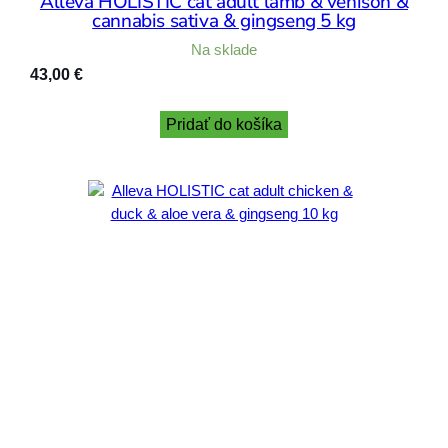
Alleva HOLISTIC cat adult lamb & venison &
cannabis sativa & gingseng 5 kg
Na sklade
43,00
€
Pridať do košíka