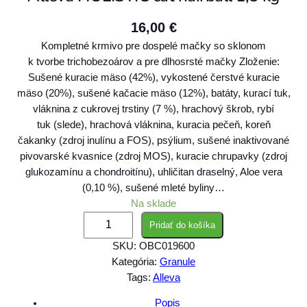
16,00
€
Kompletné krmivo pre dospelé mačky so sklonom
k tvorbe trichobezoárov a pre dlhosrsté mačky Zloženie:
Sušené kuracie mäso (42%), vykostené čerstvé kuracie
mäso (20%), sušené kačacie mäso (12%), batáty, kurací tuk,
vláknina z cukrovej trstiny (7 %), hrachový škrob, rybí
tuk (slede), hrachová vláknina, kuracia pečeň, koreň
čakanky (zdroj inulínu a FOS), psýlium, sušené inaktivované
pivovarské kvasnice (zdroj MOS), kuracie chrupavky (zdroj
glukozamínu a chondroitínu), uhličitan draselný, Aloe vera
(0,10 %), sušené mleté byliny…
Na sklade
m
Pridať do košíka
n
SKU:
OBC019600
o
Kategória:
Granule
ž
Tags:
Alleva
s
t
Popis