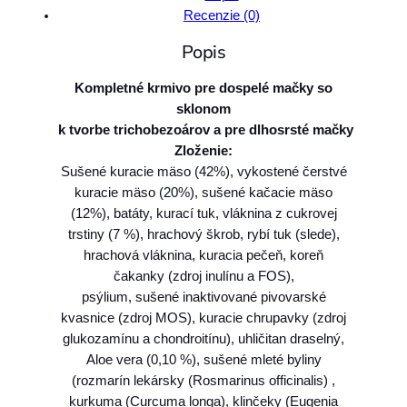
v
Recenzie (0)
o
Popis
A
l
Kompletné krmivo pre dospelé mačky so
l
sklonom
e
k tvorbe trichobezoárov a pre dlhosrsté mačky
v
Zloženie:
a
Sušené kuracie mäso (42%), vykostené čerstvé
H
kuracie mäso (20%), sušené kačacie mäso
O
(12%), batáty, kurací tuk, vláknina z cukrovej
L
trstiny (7 %), hrachový škrob, rybí tuk (slede),
I
hrachová vláknina, kuracia pečeň, koreň
S
čakanky (zdroj inulínu a FOS),
T
psýlium, sušené inaktivované pivovarské
I
kvasnice (zdroj MOS), kuracie chrupavky (zdroj
C
glukozamínu a chondroitínu), uhličitan draselný,
c
Aloe vera (0,10 %), sušené mleté byliny
a
(rozmarín lekársky (Rosmarinus officinalis) ,
t
kurkuma (Curcuma longa), klinčeky (Eugenia
h