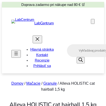
Doprava zadarmo pri nákupe nad 80 € 🛒
LabCentrum
P
Hlavná stránka
r
o
Kontakt
d
Recenzie
u
Prihlásiť sa
c
t
s
s
e
Domov
/
Mačacie
/
Granule
/ Alleva HOLISTIC cat
a
hairball 1,5 kg
r
c
h
Alleva HOLISTIC cat hairball 1,5 kg