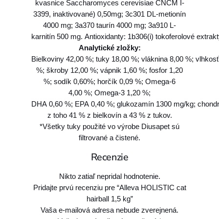
kvasnice Saccharomyces cerevisiae CNCM I-
3399, inaktivované) 0,50mg; 3c301 DL-metionín
4000 mg; 3a370 taurín 4000 mg; 3a910 L-
karnitín 500 mg. Antioxidanty: 1b306(i) tokoferolové extrak
Analytické zložky:
Bielkoviny 42,00 %; tuky 18,00 %; vláknina 8,00 %; vlhkosť
%; škroby 12,00 %; vápnik 1,60 %; fosfor 1,20
%; sodík 0,60%; horčík 0,09 %; Omega-6
4,00 %; Omega-3 1,20 %;
DHA 0,60 %; EPA 0,40 %; glukozamín 1300 mg/kg; chondroi
z toho 41 % z bielkovín a 43 % z tukov.
*Všetky tuky použité vo výrobe Diusapet sú
filtrované a čistené.
Recenzie
Nikto zatiaľ nepridal hodnotenie.
Pridajte prvú recenziu pre “Alleva HOLISTIC cat
hairball 1,5 kg”
Vaša e-mailová adresa nebude zverejnená.