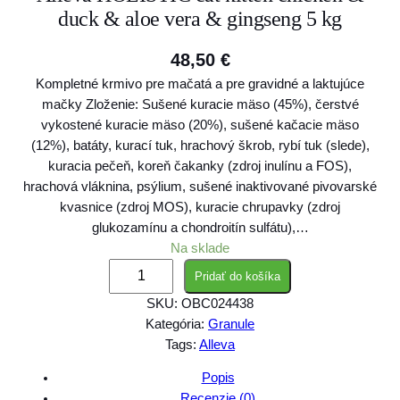
duck & aloe vera & gingseng 5 kg
48,50
€
Kompletné krmivo pre mačatá a pre gravidné a laktujúce
mačky Zloženie: Sušené kuracie mäso (45%), čerstvé
vykostené kuracie mäso (20%), sušené kačacie mäso
(12%), batáty, kurací tuk, hrachový škrob, rybí tuk (slede),
kuracia pečeň, koreň čakanky (zdroj inulínu a FOS),
hrachová vláknina, psýlium, sušené inaktivované pivovarské
kvasnice (zdroj MOS), kuracie chrupavky (zdroj
glukozamínu a chondroitín sulfátu),…
Na sklade
m
Pridať do košíka
n
SKU:
OBC024438
o
Kategória:
Granule
ž
Tags:
Alleva
s
t
Popis
v
Recenzie (0)