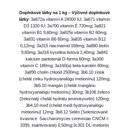
i
t
Doplnkové látky na 1 kg – Výživné doplnkové
t
látky
: 3a672a vitamín A 24000 IU; 3a671 vitamín
e
D3 1320 IU; 3a700 vitamín E 720mg; 3a821
n
vitamín B1 9,60mg;
3a825ii
vitamín B2 60mg;
c
3a831 vitamín B6 60mg;
3a835
vitamín B12
h
0,12mg; 3a315 niacínamid 168mg; 3a880 biotín
i
9,60mg; 3a316 kyselina listová 2,40mg; 3a841
c
kalcium pantotenát D-forma 60mg; 3a300
k
vitamín C 180mg; 3a160(a) beta-karotén 60mg;
e
3a890 cholín chlorid 2500mg; 3b6.10 zinok
n
(chelát zinku hydroxyanalógu metionínu) 120mg;
&
3b5.10 mangán (chelát mangánu
d
hydroxyanalógu metionínu) 30mg; 3b106 železo
u
(železnatý chelát hydrátu aminokyselín) 120mg;
c
3b4.10 meď (chelát medi hydroxyanalógu
k
metionínu) 12mg;
3b8.12 Selén (Selenizované
&
kvasnice Saccharomyces cerevisiae CNCM I-
a
3399, inaktivované) 0,50mg;
3c301 DL-metionín
l