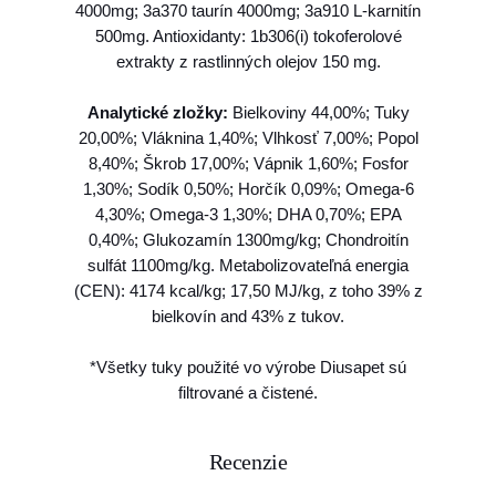
4000mg; 3a370 taurín 4000mg; 3a910 L-karnitín
o
500mg. Antioxidanty: 1b306(i) tokoferolové
e
extrakty z rastlinných olejov 150 mg.
v
e
Analytické zložky:
Bielkoviny 44,00%; Tuky
r
20,00%; Vláknina 1,40%; Vlhkosť 7,00%; Popol
a
8,40%; Škrob 17,00%; Vápnik 1,60%; Fosfor
&
1,30%; Sodík 0,50%; Horčík 0,09%; Omega-6
g
4,30%; Omega-3 1,30%; DHA 0,70%; EPA
i
0,40%; Glukozamín 1300mg/kg; Chondroitín
n
sulfát 1100mg/kg. Metabolizovateľná energia
g
(CEN): 4174 kcal/kg; 17,50 MJ/kg, z toho 39% z
s
bielkovín and 43% z tukov.
e
n
*Všetky tuky použité vo výrobe Diusapet sú
g
filtrované a čistené.
5
k
g
Recenzie