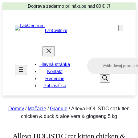
Doprava zadarmo pri nákupe nad 80 € 🛒
LabCentrum
P
Hlavná stránka
r
o
Kontakt
d
Recenzie
u
Prihlásiť sa
c
t
s
s
e
Domov
/
Mačacie
/
Granule
/ Alleva HOLISTIC cat kitten
a
chicken & duck & aloe vera & gingseng 5 kg
r
c
h
Alleva HOLISTIC cat kitten chicken &