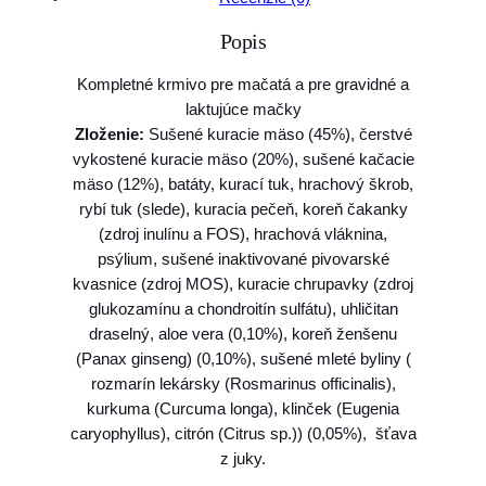
o
Popis
A
l
Kompletné krmivo pre mačatá a pre gravidné a
l
laktujúce mačky
e
Zloženie:
Sušené kuracie mäso (45%), čerstvé
v
vykostené kuracie mäso (20%), sušené kačacie
a
mäso (12%), batáty, kurací tuk, hrachový škrob,
H
rybí tuk (slede), kuracia pečeň, koreň čakanky
O
(zdroj inulínu a FOS), hrachová vláknina,
L
psýlium, sušené inaktivované pivovarské
I
kvasnice (zdroj MOS), kuracie chrupavky (zdroj
S
glukozamínu a chondroitín sulfátu), uhličitan
T
draselný, aloe vera (0,10%), koreň ženšenu
I
(Panax ginseng) (0,10%), sušené mleté byliny (
C
rozmarín lekársky (Rosmarinus officinalis),
c
kurkuma (Curcuma longa), klinček (Eugenia
a
caryophyllus), citrón (Citrus sp.)) (0,05%), šťava
t
z juky.
k