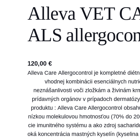
Alleva VET CA
s
e
a
ALS allergocon
r
c
h
120,00
€
Alleva Care Allergocontrol je kompletné dié
vhodnej kombinácii esenciálnych nutri
neznášanlivosti voči zložkám a živinám kr
prídavných orgánov v prípadoch dermatózy 
produktu : Alleva Care Allergocontrol obsah
nízkou molekulovou hmotnosťou (70% do 200
cie imunitného systému a ako zdroj sacharid
oká koncentrácia mastných kyselín (kyselina 