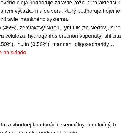
vého oleja podporuje zdravie kože. Charakteristik
ovaným výťažkom aloe vera, ktorý podporuje hojenie
 a zdravie imunitného systému.
(45%), zemiakový škrob, rybí tuk (zo sleďov), slne
ková celulóza, hydrogenfosforečnan vápenatý, uhličita
0,50%), inulín (0,50%), mannán- oligosacharidy…
e na sklade
vďaka vhodnej kombinácii esenciálnych nutričných