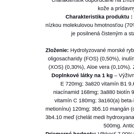
charakteristík odporúčané na zníž
kože a prídavn
Charakteristika produktu :
nízkou molekulovou hmotnosťou (70% 
je posilnená čisteným a st
Zloženie:
Hydrolyzované morské ryby 
oligosacharidy (FOS) (0,50%), inulí
(XOS) (0,30%), Aloe vera (0,10%). 
Doplnkové látky na 1 kg
– Výživ
E 720mg; 3a820 vitamín B1 9,
niacínamid 168mg; 3a880 biotín 
vitamín C 180mg; 3a160(a) beta-
metionínu) 120mg; 3b5.10 mangán (c
3b4.10 meď (chelát medi hydroxyana
500mg. Antio