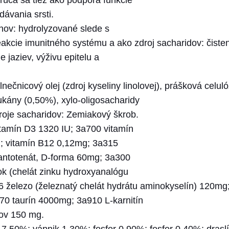
rúča sa tiež ako podpora funkcie
ávania srsti.
ínov: hydrolyzované slede s
cie imunitného systému a ako zdroj sacharidov: čisten
 jaziev, výživu epitelu a
ečnicový olej (zdroj kyseliny linolovej), prášková celul
ukány (0,50%), xylo-oligosacharidy
roje sacharidov: Zemiakový škrob.
itamín D3 1320 IU; 3a700 vitamín
; vitamín B12 0,12mg; 3a315
pantotenát, D-forma 60mg; 3a300
k (chelát zinku hydroxyanalógu
železo (železnatý chelát hydrátu aminokyselín) 120mg
0 taurín 4000mg; 3a910 L-karnitín
jov 150 mg.