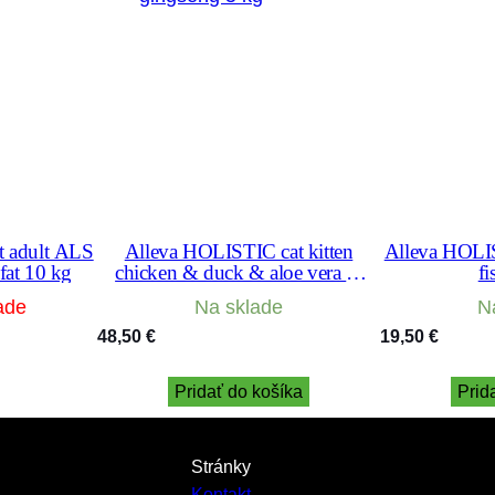
 adult ALS
Alleva HOLISTIC cat kitten
Alleva HOLIS
 fat 10 kg
chicken & duck & aloe vera &
fi
gingseng 5 kg
ade
Na sklade
N
48,50
€
19,50
€
Pridať do košíka
Prid
Stránky
Kontakt