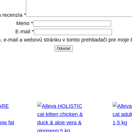
 recenzia
*
Meno
*
E-mail
*
, e-mail a webovú stránku v tomto prehliadači pre moje