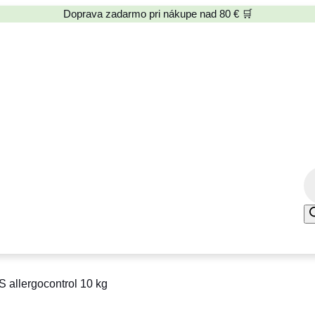
Doprava zadarmo pri nákupe nad 80 € 🛒
P
r
o
d
u
c
 allergocontrol 10 kg
t
s