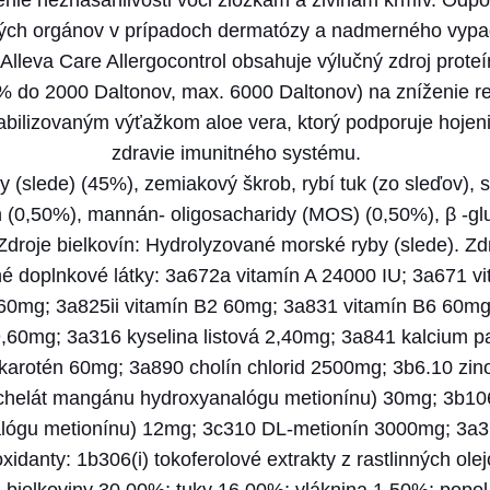
enie neznášanlivosti voči zložkám a živinám krmív. Odpo
ých orgánov v prípadoch dermatózy a nadmerného vypad
Alleva Care Allergocontrol obsahuje výlučný zdroj prote
do 2000 Daltonov, max. 6000 Daltonov) na zníženie reak
abilizovaným výťažkom aloe vera, ktorý podporuje hojenie
zdravie imunitného systému.
(slede) (45%), zemiakový škrob, rybí tuk (zo sleďov), sln
n (0,50%), mannán- oligosacharidy (MOS) (0,50%), β -gl
Zdroje bielkovín: Hydrolyzované morské ryby (slede). Zd
né doplnkové látky: 3a672a vitamín A 24000 IU; 3a671 v
60mg; 3a825ii vitamín B2 60mg; 3a831 vitamín B6 60mg
9,60mg; 3a316 kyselina listová 2,40mg; 3a841 kalcium 
karotén 60mg; 3a890 cholín chlorid 2500mg; 3b6.10 zino
helát mangánu hydroxyanalógu metionínu) 30mg; 3b106 
lógu metionínu) 12mg; 3c310 DL-metionín 3000mg; 3a37
xidanty: 1b306(i) tokoferolové extrakty z rastlinných ole