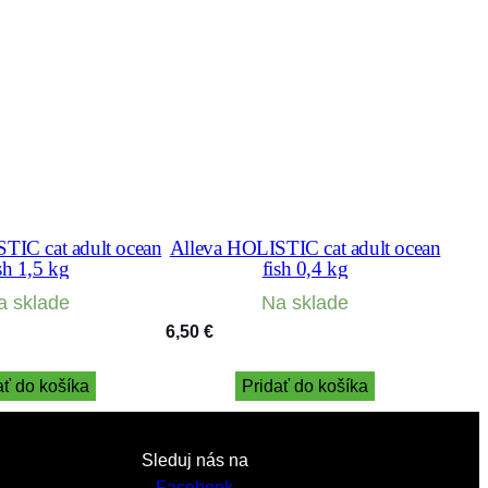
TIC cat adult ocean
Alleva HOLISTIC cat adult ocean
sh 1,5 kg
fish 0,4 kg
a sklade
Na sklade
6,50
€
ať do košíka
Pridať do košíka
Sleduj nás na
Facebook