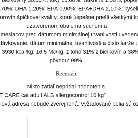
 bielkoviny 30,00%; tuky 16,00%; vláknina 1,50%; popol
,70%; DHA 1,20%; EPA 0,90%; EPA+DHA 2,10%; kyselin
ovín špičkovej kvality, ktoré úspešne prešli všetkými k
uzatvorenom obale na suchom a
mesiacov pred dátumom minimálnej trvanlivosti uveden
ávkovanie, dátum minimálnej trvanlivosti a číslo šarže : 
3930 kcal/kg; 16,5 MJ/kg, z toho 31% z bielkovín a 38%
pôvodu: 99%.
Recenzie
Nikto zatiaľ nepridal hodnotenie.
ET CARE cat adult ALS allergocontrol 10 kg”
lová adresa nebude zverejnená.
Vyžadované polia sú 