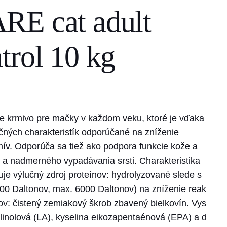
RE cat adult
trol 10 kg
tne krmivo pre mačky v každom veku, ktoré je vďaka
čných charakteristík odporúčané na zníženie
mív. Odporúča sa tiež ako podpora funkcie kože a
a nadmerného vypadávania srsti. Charakteristika
uje výlučný zdroj proteínov: hydrolyzované slede s
0 Daltonov, max. 6000 Daltonov) na zníženie reak
ov: čistený zemiakový škrob zbavený bielkovín. Vys
linolová (LA), kyselina eikozapentaénová (EPA) a d