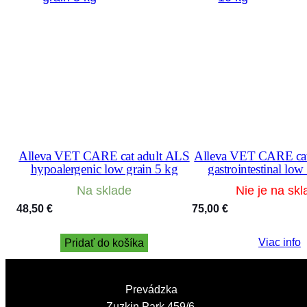
Alleva VET CARE cat adult ALS
Alleva VET CARE cat
hypoalergenic low grain 5 kg
gastrointestinal low
Na sklade
Nie je na skl
48,50
€
75,00
€
Viac info
Pridať do košíka
Prevádzka
Zuzkin Park 459/6,