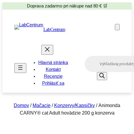
Doprava zadarmo pri nákupe nad 80 € 🛒
LabCentrum
P
Hlavná stránka
r
o
Kontakt
d
Recenzie
u
Prihlásiť sa
c
t
s
s
e
Domov
/
Mačacie
/
Konzervy/Kapsičky
/ Animonda
a
CARNY® cat Adult hovädzie 200 g konzerva
r
c
h