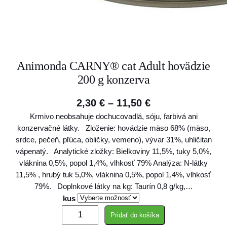
Animonda CARNY® cat Adult hovädzie
200 g konzerva
P
2,30
€
–
11,50
€
Krmivo neobsahuje dochucovadlá, sóju, farbivá ani
r
konzervačné látky. Zloženie: hovädzie mäso 68% (mäso,
i
srdce, pečeň, pľúca, obličky, vemeno), vývar 31%, uhličitan
c
vápenatý. Analytické zložky: Bielkoviny 11,5%, tuky 5,0%,
vláknina 0,5%, popol 1,4%, vlhkosť 79% Analýza: N-látky
e
11,5% , hrubý tuk 5,0%, vláknina 0,5%, popol 1,4%, vlhkosť
r
79%. Doplnkové látky na kg: Taurín 0,8 g/kg,…
a
kus
m
n
Pridať do košíka
n