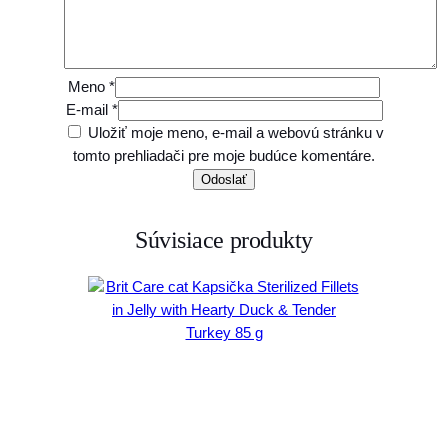
g
k
o
n
Meno
*
z
E-mail
*
e
Uložiť moje meno, e-mail a webovú stránku v
r
tomto prehliadači pre moje budúce komentáre.
v
a
Súvisiace produkty