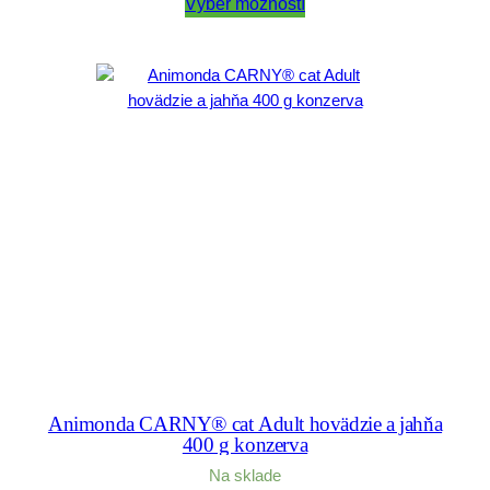
2,30 €
Výber možností
through
11,50 €
Animonda CARNY® cat Adult hovädzie a jahňa
400 g konzerva
Na sklade