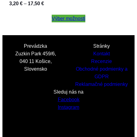
Price
3,20
€
–
17,50
€
range:
3,20 €
Výber možností
through
17,50 €
Prevádzka
Stránky
Zuzkin Park 459/6,
Kontakt
040 11 Košice,
Recenzie
Slovensko
Obchodné podmienky a
GDPR
Reklamačné podmienky
Sleduj nás na
Facebook
Instagram