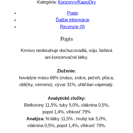
Kategória:
Konzervy/Kapsičky
g
o
ž
e
Popis
s
Ďalšie informácie
:
t
Recenzie (0)
2
v
Popis
o
,
A
3
Krmivo neobsahuje dochucovadlá, sóju, farbivá
n
ani konzervačné látky.
i
0
m
Zloženie:
o
hovädzie mäso 68% (mäso, srdce, pečeň, pľúca,
€
n
obličky, vemeno), vývar 31%, uhličitan vápenatý.
d
t
a
h
Analytické zložky:
C
Bielkoviny 11,5%, tuky 5,0%, vláknina 0,5%,
A
r
popol 1,4%, vlhkosť 79%
R
o
Analýza:
N-látky 11,5% , hrubý tuk 5,0%,
N
vláknina 0,5%, popol 1,4%, vlhkosť 79%.
u
Y