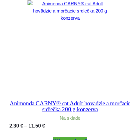
Animonda CARNY® cat Adult hovädzie a morčacie
srdiečka 200 g konzerva
Na sklade
Price
2,30
€
–
11,50
€
range: