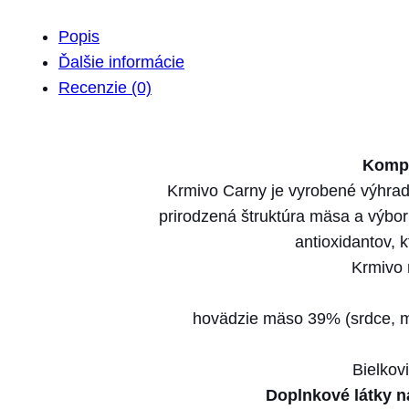
Popis
Ďalšie informácie
Recenzie (0)
Kompl
Krmivo Carny je vyrobené výhra
prirodzená štruktúra mäsa a výbo
antioxidantov, 
Krmivo 
hovädzie mäso 39% (srdce, mä
Bielkov
Doplnkové látky n