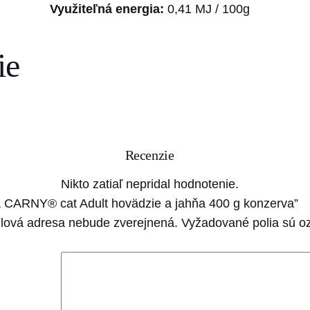
g
R
Využiteľná energia:
0,41 MJ / 100g
N
h
Y
1
ie
®
7
c
,
a
5
t
0
A
Recenzie
d
u
€
Nikto zatiaľ nepridal hodnotenie.
l
a CARNY® cat Adult hovädzie a jahňa 400 g konzerva”
t
lová adresa nebude zverejnená.
Vyžadované polia sú 
h
o
v
ä