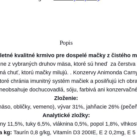
g
o
ž
e
s
:
t
3
v
,
Popis
o
2
A
etné kvalitné krmivo pre dospelé mačky z čistého m
0
n
dne z vybraných druhov mäsa, ktoré sú hneď za čerstva
i
rná chuť, ktorú mačky milujú. . Konzervy Animonda Carn
m
€
ktoré chránia imunitný systém mačiek a posilňujú ich ob
o
neobsahuje dochucovadlá, sóju, farbivá ani konzervačné 
t
n
Zloženie:
h
d
so, obličky, vemeno), vývar 31%, jahňacie 26% (pečeň, 
r
a
Analytické zložky:
o
C
iny 11,5%, tuky 6,5%, vláknina 0,5%, popol 1,8%, vlhko
u
A
a kg:
Taurín 0,8 g/kg, Vitamín D3 200IE, E 2 0,2mg, E 5