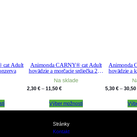
n
z
e
r
v
a
cat Adult
Animonda CARNY® cat Adult
Animonda 
onzerva
hovädzie a morčacie srdiečka 200
hovädzie a 
g konzerva
Na sklade
N
Price
2,30
€
–
11,50
€
5,30
€
–
30,5
range:
tí
Výber možností
2,30 €
Výb
through
11,50 €
Stránky
Kontakt