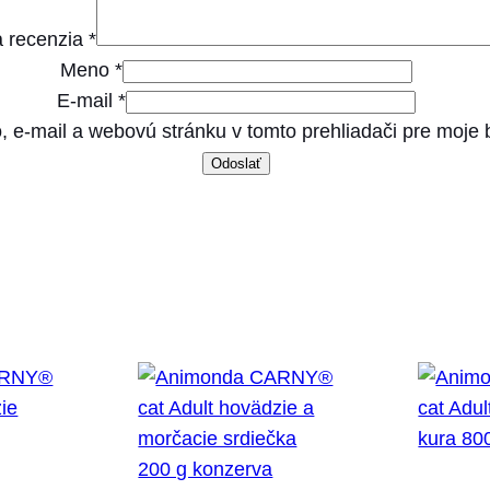
d
 recenzia
*
z
Meno
*
i
E-mail
*
e
, e-mail a webovú stránku v tomto prehliadači pre moje
a
j
a
h
ň
a
4
0
0
g
k
o