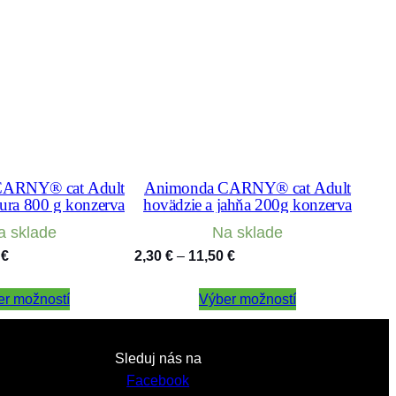
CARNY® cat Adult
Animonda CARNY® cat Adult
kura 800 g konzerva
hovädzie a jahňa 200g konzerva
a sklade
Na sklade
Price
Price
0
€
2,30
€
–
11,50
€
range:
range:
er možností
5,30 €
Výber možností
2,30 €
through
through
30,50 €
11,50 €
Sleduj nás na
Facebook