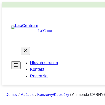
LabCentrum
Hlavná stránka
Kontakt
Recenzie
Domov
/
Mačacie
/
Konzervy/Kapsičky
/ Animonda CARNY® c