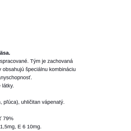
äsa.
 spracované. Tým je zachovaná
y obsahujú špeciálnu kombináciu
ranyschopnosť.
látky.
pľúca), uhličitan vápenatý.
sť 79%
 1,5mg, E 6 10mg.