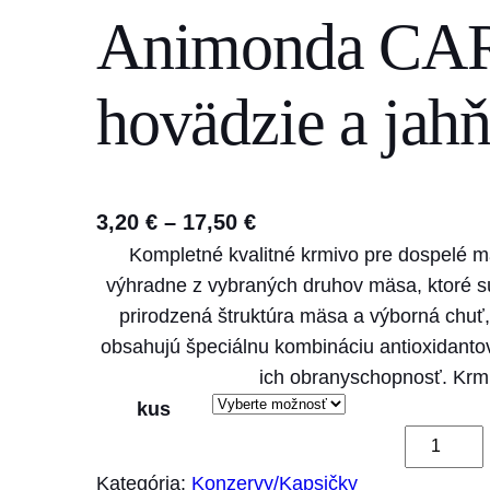
Animonda CAR
s
e
a
hovädzie a jah
r
c
h
P
3,20
€
–
17,50
€
Kompletné kvalitné krmivo pre dospelé m
r
výhradne z vybraných druhov mäsa, ktoré 
i
prirodzená štruktúra mäsa a výborná chuť
c
obsahujú špeciálnu kombináciu antioxidantov
e
ich obranyschopnosť. Kr
r
kus
a
m
n
n
Kategória:
Konzervy/Kapsičky