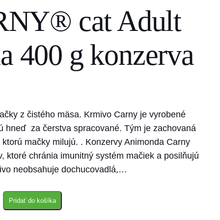
NY® cat Adult
ňa 400 g konzerva
ačky z čistého mäsa. Krmivo Carny je vyrobené
sú hneď za čerstva spracované. Tým je zachovaná
, ktorú mačky milujú. . Konzervy Animonda Carny
, ktoré chránia imunitný systém mačiek a posilňujú
mivo neobsahuje dochucovadlá,…
Pridať do košíka