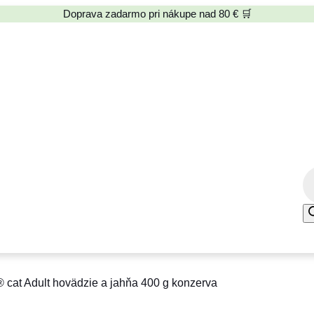
Doprava zadarmo pri nákupe nad 80 € 🛒
P
r
o
d
u
c
at Adult hovädzie a jahňa 400 g konzerva
t
s