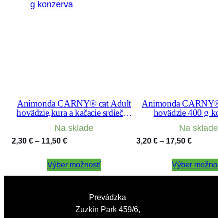
Animonda CARNY® cat Adult
Animonda CARNY® 
hovädzie,kura a kačacie srdiečka
hovädzie 400 g k
200 g konzerva
Na sklade
Na sklade
Price
Price
2,30
€
–
11,50
€
3,20
€
–
17,50
€
range:
range:
Výber možností
2,30 €
Výber možnos
3,20 €
through
through
11,50 €
17,50 €
Prevádzka
Zuzkin Park 459/6,