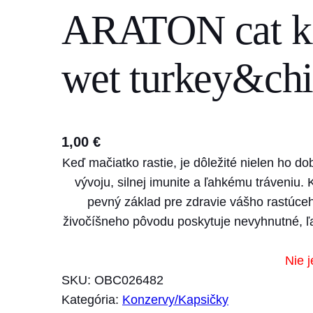
ARATON cat k
s
e
a
wet turkey&chi
r
c
h
1,00
€
Keď mačiatko rastie, je dôležité nielen ho d
vývoju, silnej imunite a ľahkému tráveni
pevný základ pre zdravie vášho rastúce
živočíšneho pôvodu poskytuje nevyhnutné, ľah
Nie j
SKU:
OBC026482
Kategória:
Konzervy/Kapsičky