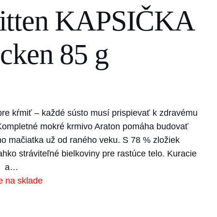
itten KAPSIČKA
cken 85 g
obre kŕmiť – každé sústo musí prispievať k zdravému
u. Kompletné mokré krmivo Araton pomáha budovať
ho mačiatka už od raného veku. S 78 % zložiek
ko stráviteľné bielkoviny pre rastúce telo. Kuracie
a…
e na sklade