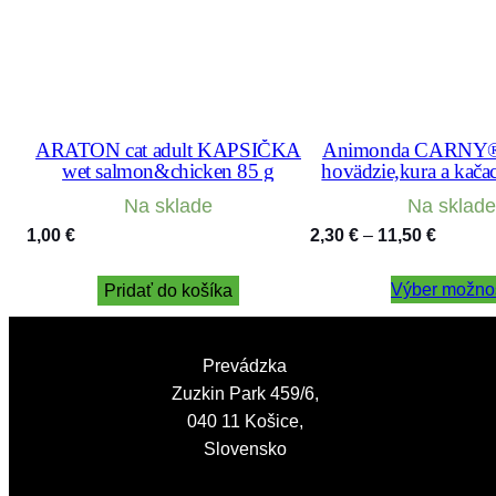
ARATON cat adult KAPSIČKA
Animonda CARNY® 
wet salmon&chicken 85 g
hovädzie,kura a kačac
200 g konze
Na sklade
Na sklade
Price
1,00
€
2,30
€
–
11,50
€
range:
Výber možnos
2,30 €
Pridať do košíka
through
11,50 €
Prevádzka
Zuzkin Park 459/6,
040 11 Košice,
Slovensko