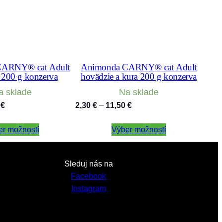
CARNY® cat Adult
Animonda CARNY® cat Adult
 200 g konzerva
hovädzie a kura 200 g konzerva
a sklade
Na sklade
Price
Price
0
€
2,30
€
–
11,50
€
range:
range:
er možností
2,30 €
Výber možností
2,30 €
through
through
11,50 €
11,50 €
Sleduj nás na
Facebook
Instagram