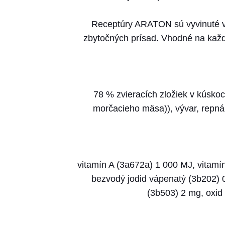
Receptúry ARATON sú vyvinuté v s
zbytočných prísad. Vhodné na kaž
78 % zvieracích zložiek v kúsko
morčacieho mäsa)), vývar, repná 
vitamín A (3a672a) 1 000 MJ, vitamí
bezvodý jodid vápenatý (3b202) 
(3b503) 2 mg, oxid 