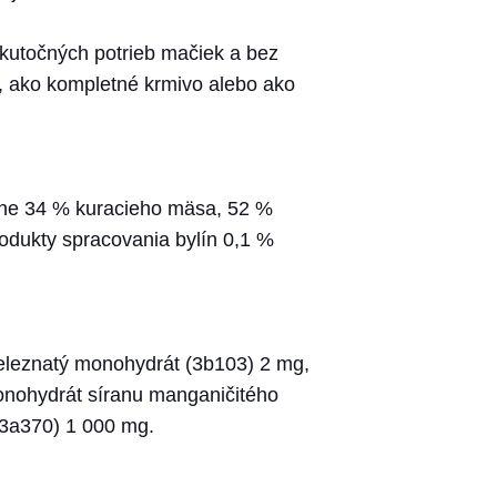
skutočných potrieb mačiek a bez
 ako kompletné krmivo alebo ako
tane 34 % kuracieho mäsa, 52 %
rodukty spracovania bylín 0,1 %
železnatý monohydrát (3b103) 2 mg,
onohydrát síranu manganičitého
 (3a370) 1 000 mg.