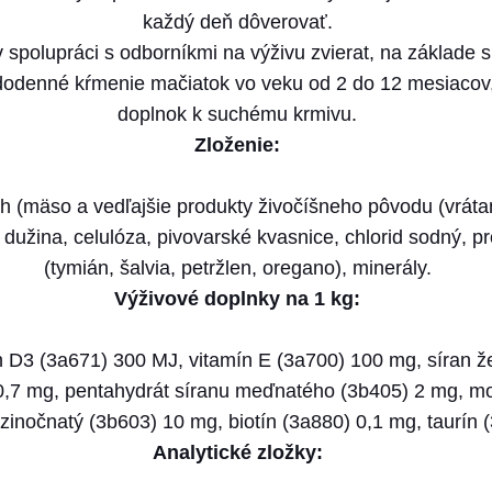
každý deň dôverovať.
polupráci s odborníkmi na výživu zvierat, na základe 
dodenné kŕmenie mačiatok vo veku od 2 do 12 mesiacov,
doplnok k suchému krmivu.
Zloženie:
ch (mäso a vedľajšie produkty živočíšneho pôvodu (vrá
dužina, celulóza, pivovarské kvasnice, chlorid sodný, p
(tymián, šalvia, petržlen, oregano), minerály.
Výživové doplnky na 1 kg:
n D3 (3a671) 300 MJ, vitamín E (3a700) 100 mg, síran 
0,7 mg, pentahydrát síranu meďnatého (3b405) 2 mg, m
zinočnatý (3b603) 10 mg, biotín (3a880) 0,1 mg, taurín
Analytické zložky: