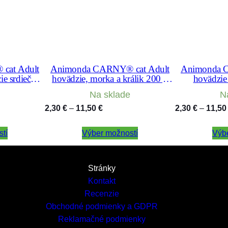
cat Adult
Animonda CARNY® cat Adult
Animonda 
ie srdiečka
hovädzie, morka a králik 200 g
hovädzie
rva
konzerva
Na sklade
N
Price
2,30
€
–
11,50
€
2,30
€
–
11,5
range:
tí
Výber možností
2,30 €
Výb
through
11,50 €
Stránky
Kontakt
Recenzie
Obchodné podmienky a GDPR
Reklamačné podmienky