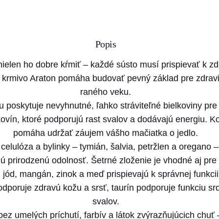
Popis
 nielen ho dobre kŕmiť – každé sústo musí prispievať k zd
 krmivo Araton pomáha budovať pevný základ pre zdravi
raného veku.
 poskytuje nevyhnutné, ľahko stráviteľné bielkoviny pre 
ovín, ktoré podporujú rast svalov a dodávajú energiu. Ko
pomáha udržať záujem vášho mačiatka o jedlo.
elulóza a bylinky – tymián, šalvia, petržlen a oregano –
jú prirodzenú odolnosť. Šetrné zloženie je vhodné aj pre 
 jód, mangán, zinok a meď prispievajú k správnej funkci
n podporuje zdravú kožu a srsť, taurín podporuje funkciu s
svalov.
ez umelých príchutí, farbív a látok zvýrazňujúcich chu