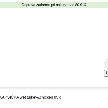
Doprava zadarmo pri nákupe nad 80 € 🛒
P
r
o
d
u
c
 KAPSIČKA wet turkey&chicken 85 g
t
s