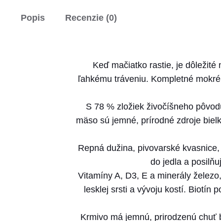
Popis
Recenzie (0)
Keď mačiatko rastie, je dôležité
ľahkému tráveniu. Kompletné mokré
S 78 % zložiek živočíšneho pôvodu
mäso sú jemné, prírodné zdroje bielk
Repná dužina, pivovarské kvasnice, c
do jedla a posilňu
Vitamíny A, D3, E a minerály železo,
lesklej srsti a vývoju kostí. Biotí
Krmivo má jemnú, prirodzenú chuť b