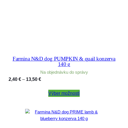
Farmina N&D dog PUMPKIN & quail konzerva
140 g
Na objednávku do správy
Price
2,40
€
–
13,50
€
range:
2,40 €
Výber možností
through
13,50 €