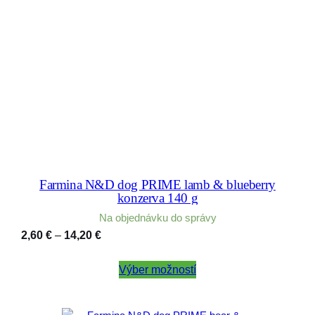
Farmina N&D dog PRIME lamb & blueberry
konzerva 140 g
Na objednávku do správy
Price
2,60
€
–
14,20
€
range:
2,60 €
Výber možností
through
14,20 €