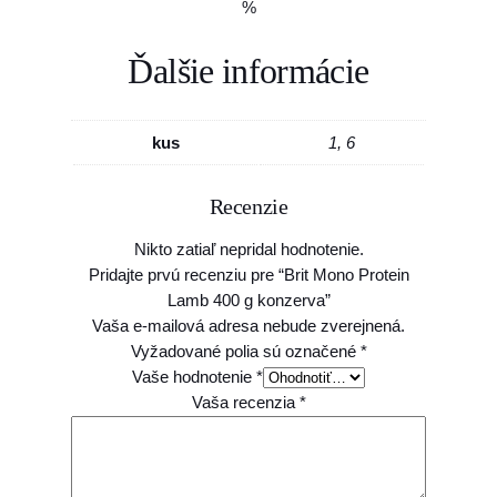
%
4
5
0
Ďalšie informácie
0
0
g
k
€
kus
1, 6
o
n
z
Recenzie
e
Nikto zatiaľ nepridal hodnotenie.
r
Pridajte prvú recenziu pre “Brit Mono Protein
v
Lamb 400 g konzerva”
a
Vaša e-mailová adresa nebude zverejnená.
Vyžadované polia sú označené
*
Vaše hodnotenie
*
Vaša recenzia
*