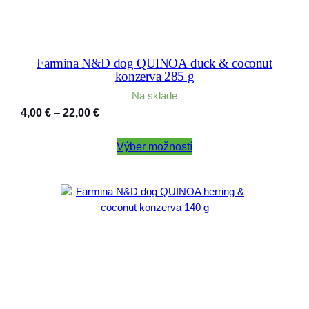
Farmina N&D dog QUINOA duck & coconut
konzerva 285 g
Na sklade
Price
4,00
€
–
22,00
€
range:
4,00 €
Výber možností
through
22,00 €