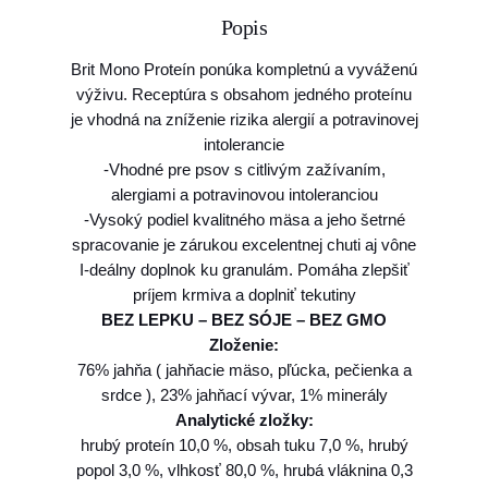
o
Popis
5
B
r
0
Brit Mono Proteín ponúka kompletnú a vyváženú
i
výživu. Receptúra s obsahom jedného proteínu
t
je vhodná na zníženie rizika alergií a potravinovej
€
M
intolerancie
o
t
-Vhodné pre psov s citlivým zažívaním,
n
alergiami a potravinovou intoleranciou
h
o
-Vysoký podiel kvalitného mäsa a jeho šetrné
P
r
spracovanie je zárukou excelentnej chuti aj vône
r
I-deálny doplnok ku granulám. Pomáha zlepšiť
o
o
príjem krmiva a doplniť tekutiny
u
t
BEZ LEPKU – BEZ SÓJE – BEZ GMO
e
g
Zloženie:
i
76% jahňa ( jahňacie mäso, pľúcka, pečienka a
h
n
srdce ), 23% jahňací vývar, 1% minerály
L
1
Analytické zložky:
a
hrubý proteín 10,0 %, obsah tuku 7,0 %, hrubý
6
m
popol 3,0 %, vlhkosť 80,0 %, hrubá vláknina 0,3
,
b