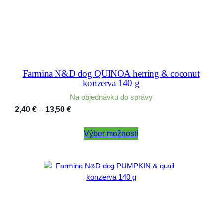
Farmina N&D dog QUINOA herring & coconut
konzerva 140 g
Na objednávku do správy
Price
2,40
€
–
13,50
€
range:
2,40 €
Výber možností
through
13,50 €