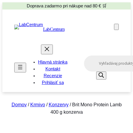
Doprava zadarmo pri nákupe nad 80 € 🛒
LabCentrum
P
Hlavná stránka
r
o
Kontakt
d
Recenzie
u
Prihlásiť sa
c
t
s
s
e
Domov
/
Krmivo
/
Konzervy
/ Brit Mono Protein Lamb
a
400 g konzerva
r
c
h