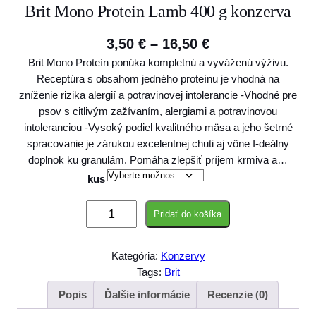
Brit Mono Protein Lamb 400 g konzerva
P
3,50
€
–
16,50
€
Brit Mono Proteín ponúka kompletnú a vyváženú výživu.
r
Receptúra s obsahom jedného proteínu je vhodná na
i
zníženie rizika alergií a potravinovej intolerancie -Vhodné pre
c
psov s citlivým zažívaním, alergiami a potravinovou
intoleranciou -Vysoký podiel kvalitného mäsa a jeho šetrné
e
spracovanie je zárukou excelentnej chuti aj vône I-deálny
r
doplnok ku granulám. Pomáha zlepšiť príjem krmiva a…
a
kus
n
m
Pridať do košíka
g
n
o
e
Kategória:
Konzervy
ž
:
Tags:
Brit
s
3
t
Popis
Ďalšie informácie
Recenzie (0)
v
,