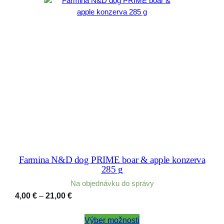
Farmina N&D dog PRIME boar & apple konzerva
285 g
Na objednávku do správy
Price
4,00
€
–
21,00
€
range:
4,00 €
Výber možností