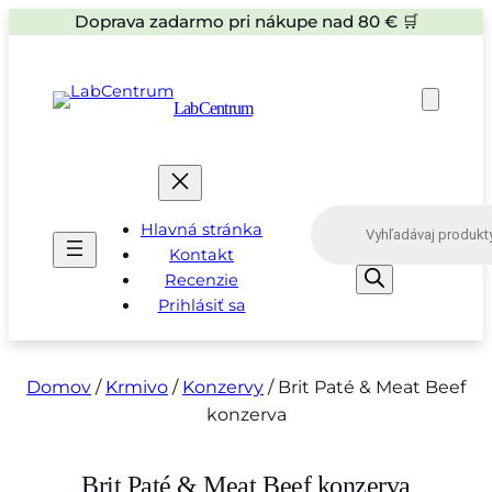
Doprava zadarmo pri nákupe nad 80 € 🛒
LabCentrum
P
Hlavná stránka
r
o
Kontakt
d
Recenzie
u
Prihlásiť sa
c
t
s
s
e
Domov
/
Krmivo
/
Konzervy
/ Brit Paté & Meat Beef
a
konzerva
r
c
h
Brit Paté & Meat Beef konzerva