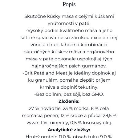
8
Popis
B
r
0
Skutočné kúsky mäsa s celými kúskami
i
vnútorností v paté.
t
-Vysoký podiel kvalitného mäsa a jeho
€
P
šetrné spracovanie sú zárukou excelentnej
a
t
vône a chuti, lahodná kombinácia
t
h
skutočných kúskov mäsa a orgánového
é
mäsa v paté dokonale uspokojí aj tých
&
r
najnáročnejších psích gurmánov.
M
o
-Brit Paté and Meat je ideálny doplnok aj
e
ku granulám, pomáha zlepšiť príjem
u
a
krmiva a doplniť tekutiny.
t
g
-Bez obilnín, bez sóji, bez GMO.
B
h
Zloženie:
e
27 % hovädzie, 23 % morka, 8 % celá
1
e
morčacia pečeň, 12 % srdce a pľúca, 28,5 %
f
4
vývar, 1 % minerály, 0,5 % lososový olej.
k
,
Analytické zložky:
o
Hrubý proteín 11,0 %, obsah tuku 9,0 %,