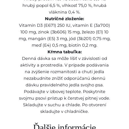
n
5
hrubý popol 6,5 %, vlhkosť 75,0 %, hrubá
z
0
vláknina 0,4 %.
e
Nutričné zloženie:
r
Vitamín D3 (E671) 250 IU, vitamín E (3a700)
v
€
100 mg, zinok (3b606) 15 mg, železo (E1) 10
a
mg, mangán (E5) 3 mg, jód (3b201) 0,75 mg,
meď (E4) 0,5 mg, biotín 0,2 mg.
Kŕmna tabuľka:
Denná dávka sa môže líšiť v závislosti od
aktivity a prostredia. V prípade podávania
na zvýšenie rozmanitosti a chuti jedla
nezabudnite znížiť odporúčanú dennú
dávku pravidelného jedla svojho psa.
Podávajte v izbovej teplote. Poskytnite
svojmu psovi prístup k čerstvej pitnej vode.
Skladujte v suchu a chlade. Po otvorení
skladujte v chladničke.
Ďalšie informácie