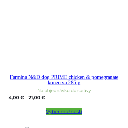
Farmina N&D dog PRIME chicken & pomegranate
konzerva 285 g
Na objednávku do správy
Price
4,00
€
–
21,00
€
range:
4,00 €
Výber možností
through
21,00 €