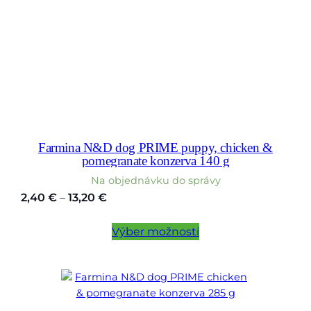
Farmina N&D dog PRIME puppy, chicken &
pomegranate konzerva 140 g
Na objednávku do správy
Price
2,40
€
–
13,20
€
range:
2,40 €
Výber možností
through
13,20 €