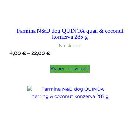
Farmina N&D dog QUINOA quail & coconut
konzerva 285 g
Na sklade
Price
4,00
€
–
22,00
€
range:
4,00 €
Výber možností
through
22,00 €