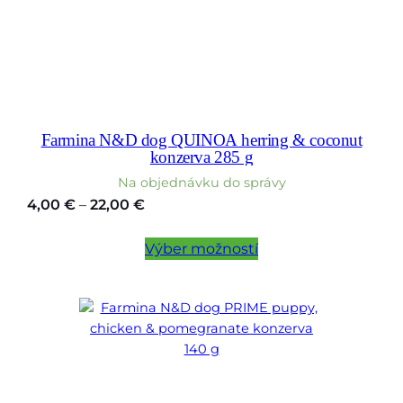
Farmina N&D dog QUINOA herring & coconut
konzerva 285 g
Na objednávku do správy
Price
4,00
€
–
22,00
€
range:
4,00 €
Výber možností
through
22,00 €