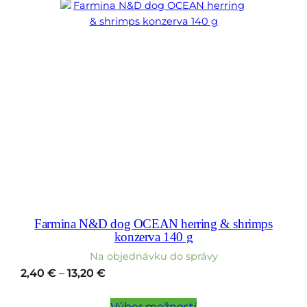
Farmina N&D dog OCEAN herring & shrimps
konzerva 140 g
Na objednávku do správy
Price
2,40
€
–
13,20
€
range:
2,40 €
Výber možností