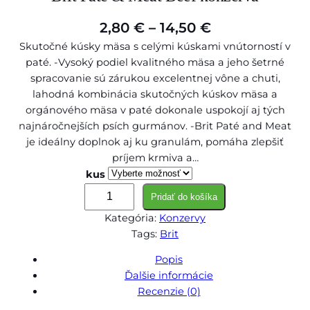
P
2,80
€
–
14,50
€
Skutočné kúsky mäsa s celými kúskami vnútorností v
r
paté. -Vysoký podiel kvalitného mäsa a jeho šetrné
i
spracovanie sú zárukou excelentnej vône a chuti,
c
lahodná kombinácia skutočných kúskov mäsa a
orgánového mäsa v paté dokonale uspokojí aj tých
e
najnáročnejších psích gurmánov. -Brit Paté and Meat
r
je ideálny doplnok aj ku granulám, pomáha zlepšiť
príjem krmiva a…
a
kus
n
m
Pridať do košíka
g
n
Kategória:
Konzervy
o
e
Tags:
Brit
ž
:
s
Popis
2
t
Ďalšie informácie
v
,
Recenzie (0)
o