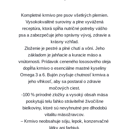
5
r
i
0
Kompletné krmivo pre psov všetkých plemien.
t
Vysokokvalitné suroviny a plne vyvážená
P
receptúra, ktorá spĺňa nutričné potreby vášho
€
a
psa a zabezpečuje jeho správny vývoj, zdravie a
t
t
krásny vzhľad.
é
h
Zloženie je pestré a plné chutí a vôní. Jeho
&
základom je jahňacie a kuracie mäso a
M
r
vnútornosti. Prídavok ceneného lososového oleja
e
o
dopĺňa krmivo o esenciálne mastné kyseliny
a
Omega 3 a 6. Bujón zvyšuje chutnosť krmiva a
u
t
jeho vlhkosť, aby sa postaral o zdravie
L
g
močových ciest.
a
h
-100 % prírodné zložky a vysoký obsah mäsa
m
poskytujú telu ľahko stráviteľné živočíšne
2
b
bielkoviny, ktoré sú nevyhnutné pre dlhodobú
8
5
vitalitu mäsožravcov.
0
,
– Krmivo neobsahuje sóju, lepok, konzervačné
0
látky ani farbivá.