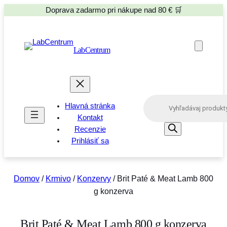
Doprava zadarmo pri nákupe nad 80 € 🛒
LabCentrum
P
Hlavná stránka
r
o
Kontakt
d
Recenzie
u
Prihlásiť sa
c
t
s
s
e
Domov
/
Krmivo
/
Konzervy
/ Brit Paté & Meat Lamb 800
a
g konzerva
r
c
h
Brit Paté & Meat Lamb 800 g konzerva