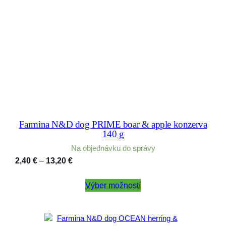
Farmina N&D dog PRIME boar & apple konzerva
140 g
Na objednávku do správy
Price
2,40
€
–
13,20
€
range:
2,40 €
Výber možností
through
13,20 €