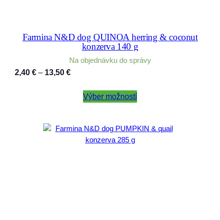
Farmina N&D dog QUINOA herring & coconut
konzerva 140 g
Na objednávku do správy
Price
2,40
€
–
13,50
€
range:
2,40 €
Výber možností
through
13,50 €