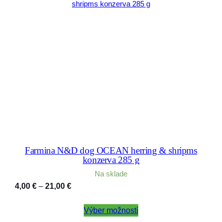
Farmina N&D dog OCEAN herring & shripms
konzerva 285 g
Na sklade
Price
4,00
€
–
21,00
€
range:
4,00 €
Výber možností