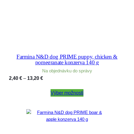
Farmina N&D dog PRIME puppy, chicken &
pomegranate konzerva 140 g
Na objednávku do správy
Price
2,40
€
–
13,20
€
range:
2,40 €
Výber možností
through
13,20 €