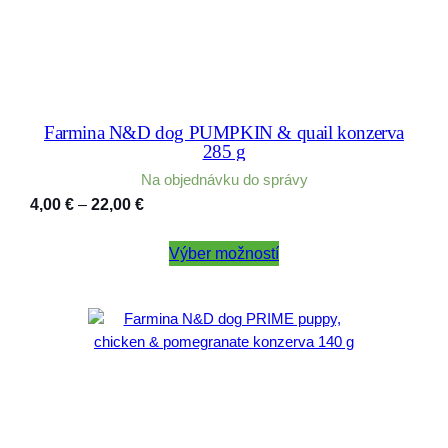
Farmina N&D dog PUMPKIN & quail konzerva
285 g
Na objednávku do správy
Price
4,00
€
–
22,00
€
range:
4,00 €
Výber možností
through
22,00 €