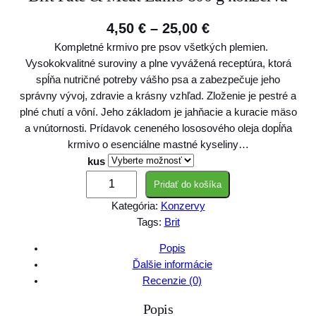
P
4,50
€
–
25,00
€
Kompletné krmivo pre psov všetkých plemien.
r
Vysokokvalitné suroviny a plne vyvážená receptúra, ktorá
i
spĺňa nutričné potreby vášho psa a zabezpečuje jeho
c
správny vývoj, zdravie a krásny vzhľad. Zloženie je pestré a
plné chutí a vôní. Jeho základom je jahňacie a kuracie mäso
e
a vnútornosti. Prídavok ceneného lososového oleja dopĺňa
r
krmivo o esenciálne mastné kyseliny…
a
kus
m
n
Pridať do košíka
n
Kategória:
Konzervy
g
o
Tags:
Brit
ž
e
s
Popis
:
t
Ďalšie informácie
4
v
Recenzie (0)
o
,
Popis
B