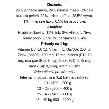
g
0
Zloženie:
k
0
26% jahňacie mäso, 24% kuracie mäso, 8% celá
o
kuracia pečeň, 12% srdce a pľúca, 28,5% vývar,
n
1% minerálne látky, 0,5% lososový olej.
z
€
Analýza:
e
Hrubé bielkoviny: 11%, tuk: 9%, vlhkosť: 75%,
r
hrubý popol: 6,5%, hrubá vláknina: 0,4%
v
Prísady na 1 kg
:
a
Vitamín D3 (E671): Vitamín E (3a700): 250 IU:
Zinok (3b606): 100 mg: 15 mg, železo (E1): 10
mg, mangán (E5): 3 mg, jód (3b201): 0,75 mg,
meď (E4): 0,5 mg, biotín: 0,2 mg
Odporúčania pre kŕmenie:
Telesná hmotnosť psa (kg) Denná dávka (g)
1 – 10 kg100 – 200 g
10 – 25 kg200 – 400 g
25 – 45 kg400 – 800 g
45 – 90 kg 800 – 1200 g