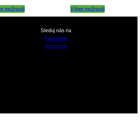
range:
range:
er možností
2,30 €
Výber možností
2,30 €
through
through
11,50 €
11,50 €
Sleduj nás na
Facebook
Instagram