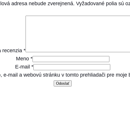
c
lová adresa nebude zverejnená.
Vyžadované polia sú 
a
t
K
a
p
 recenzia
*
s
Meno
*
i
E-mail
*
č
, e-mail a webovú stránku v tomto prehliadači pre moje
k
a
A
d
u
l
t