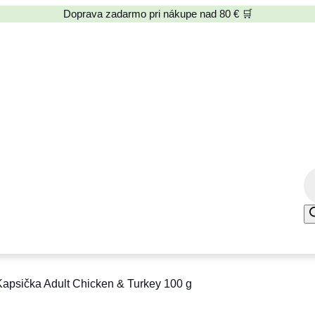
Doprava zadarmo pri nákupe nad 80 € 🛒
P
r
o
d
u
c
apsička Adult Chicken & Turkey 100 g
t
s