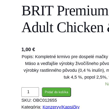
BRIT Premium 
s
e
a
Adult Chicken 
r
c
h
1,00
€
Popis: Kompletné krmivo pre dospelé mačky
Mäso a vedľajšie výrobky živočíšneho pôvo
výrobky rastlinného pôvodu (0,4 % inulín), m
tuk 4,5 %, popol 2,5%, 
N
m
Pridať do košíka
n
SKU:
OBC012655
o
Kategória:
Konzervy/Kapsičky