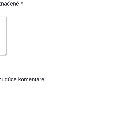
označené
*
 budúce komentáre.