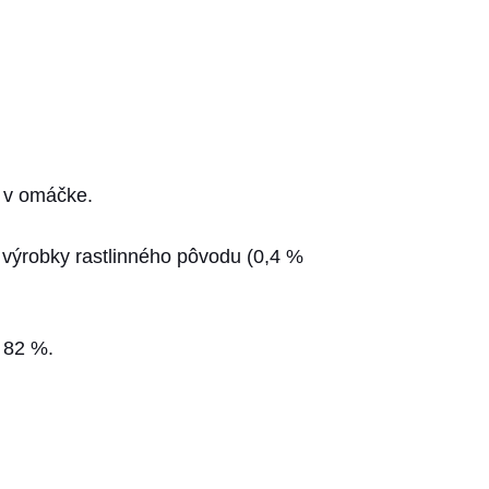
 v omáčke.
 výrobky rastlinného pôvodu (0,4 %
ť 82 %.