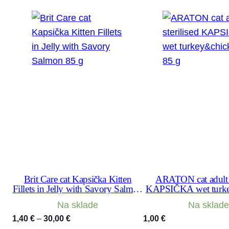
Brit Care cat Kapsička Kitten
ARATON cat adult s
Fillets in Jelly with Savory Salmon
KAPSIČKA wet turk
85 g
85 g
Na sklade
Na sklade
Price
1,40
€
–
30,00
€
1,00
€