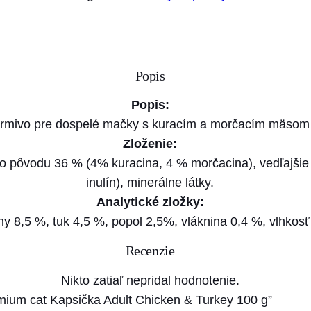
ž
s
t
v
Popis
o
B
Popis:
R
rmivo pre dospelé mačky s kuracím a morčacím mäsom
I
Zloženie:
T
o pôvodu 36 % (4% kuracina, 4 % morčacina), vedľajšie
P
inulín), minerálne látky.
r
Analytické zložky:
e
ny 8,5 %, tuk 4,5 %, popol 2,5%, vláknina 0,4 %, vlhkos
m
Recenzie
i
u
Nikto zatiaľ nepridal hodnotenie.
m
emium cat Kapsička Adult Chicken & Turkey 100 g”