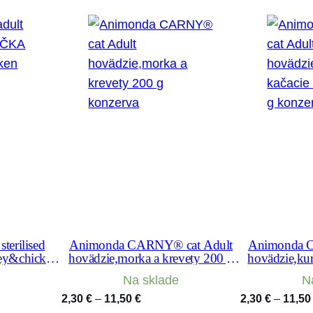
C
h
i
c
k
e
n
&
T
u
r
k
e
terilised
Animonda CARNY® cat Adult
Animonda 
ey&chicken
hovädzie,morka a krevety 200 g
hovädzie,kur
y
konzerva
200 
Na sklade
N
1
Price
2,30
€
–
11,50
€
2,30
€
–
11,5
0