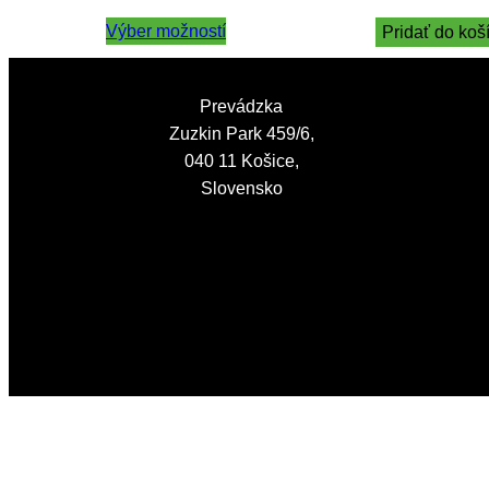
range:
Výber možností
1,40 €
Pridať do koš
through
30,00 €
Prevádzka
Zuzkin Park 459/6,
040 11 Košice,
Slovensko