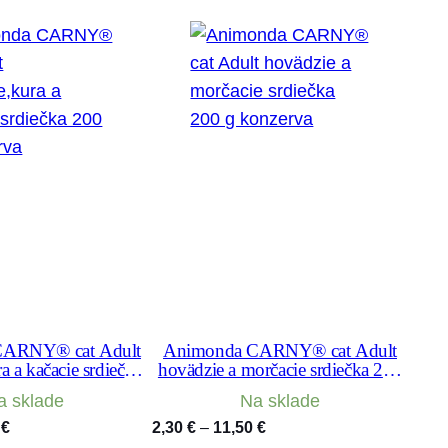
CARNY® cat Adult
Animonda CARNY® cat Adult
a a kačacie srdiečka
hovädzie a morčacie srdiečka 200
g konzerva
g konzerva
a sklade
Na sklade
Price
Price
0
€
2,30
€
–
11,50
€