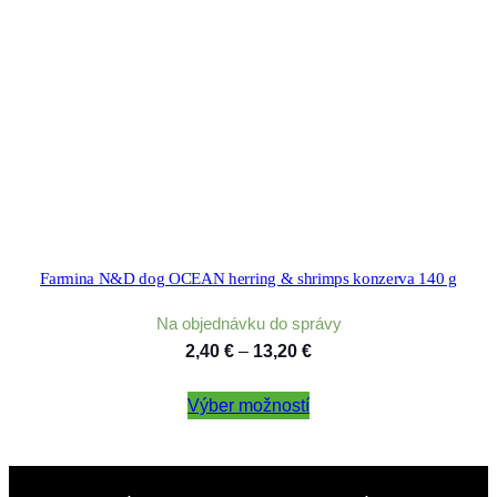
Farmina N&D dog OCEAN herring & shrimps konzerva 140 g
Na objednávku do správy
Price
2,40
€
–
13,20
€
range:
Výber možností
2,40 €
through
13,20 €