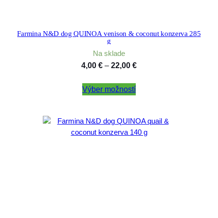
Farmina N&D dog QUINOA venison & coconut konzerva 285
g
Na sklade
Price
4,00
€
–
22,00
€
range:
Výber možností
4,00 €
through
22,00 €