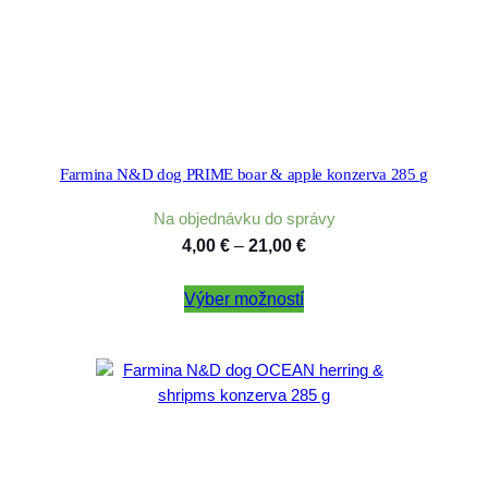
Farmina N&D dog PRIME boar & apple konzerva 285 g
Na objednávku do správy
Price
4,00
€
–
21,00
€
range:
Výber možností
4,00 €
through
21,00 €