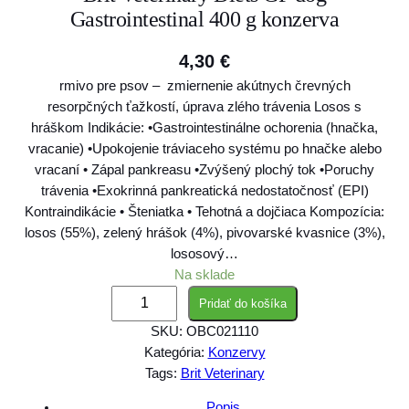
Gastrointestinal 400 g konzerva
4,30
€
rmivo pre psov – zmiernenie akútnych črevných
resorpčných ťažkostí, úprava zlého trávenia Losos s
hráškom Indikácie: •Gastrointestinálne ochorenia (hnačka,
vracanie) •Upokojenie tráviaceho systému po hnačke alebo
vracaní • Zápal pankreasu •Zvýšený plochý tok •Poruchy
trávenia •Exokrinná pankreatická nedostatočnosť (EPI)
Kontraindikácie • Šteniatka • Tehotná a dojčiaca Kompozícia:
losos (55%), zelený hrášok (4%), pivovarské kvasnice (3%),
lososový…
Na sklade
m
Pridať do košíka
n
SKU:
OBC021110
o
Kategória:
Konzervy
ž
Tags:
Brit Veterinary
s
t
Popis