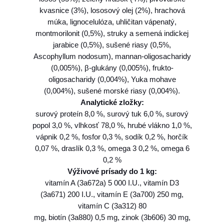
t
kvasnice (3%), lososový olej (2%), hrachová
s
múka, lignocelulóza, uhličitan vápenatý,
G
montmorilonit (0,5%), struky a semená indickej
F
jarabice (0,5%), sušené riasy (0,5%,
d
Ascophyllum nodosum), mannan-oligosacharidy
o
(0,005%), β-glukány (0,005%), frukto-
g
oligosacharidy (0,004%), Yuka mohave
G
(0,004%), sušené morské riasy (0,004%).
a
Analytické zložky:
s
surový proteín 8,0 %, surový tuk 6,0 %, surový
t
popol 3,0 %, vlhkosť 78,0 %, hrubé vlákno 1,0 %,
r
vápnik 0,2 %, fosfor 0,3 %, sodík 0,2 %, horčík
o
0,07 %, draslík 0,3 %, omega 3 0,2 %, omega 6
i
0,2 %
n
Výživové prísady do 1 kg:
t
vitamín A (3a672a) 5 000 I.U., vitamín D3
e
(3a671) 200 I.U., vitamín E (3a700) 250 mg,
s
vitamín C (3a312) 80
t
mg, biotín (3a880) 0,5 mg, zinok (3b606) 30 mg,
i