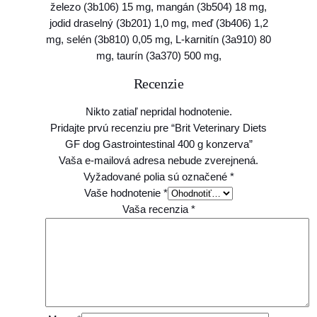
železo (3b106) 15 mg, mangán (3b504) 18 mg,
n
jodid draselný (3b201) 1,0 mg, meď (3b406) 1,2
a
mg, selén (3b810) 0,05 mg, L-karnitín (3a910) 80
l
mg, taurín (3a370) 500 mg,
4
0
Recenzie
0
g
Nikto zatiaľ nepridal hodnotenie.
k
Pridajte prvú recenziu pre “Brit Veterinary Diets
o
GF dog Gastrointestinal 400 g konzerva”
n
Vaša e-mailová adresa nebude zverejnená.
z
Vyžadované polia sú označené
*
e
Vaše hodnotenie
*
r
Vaša recenzia
*
v
a