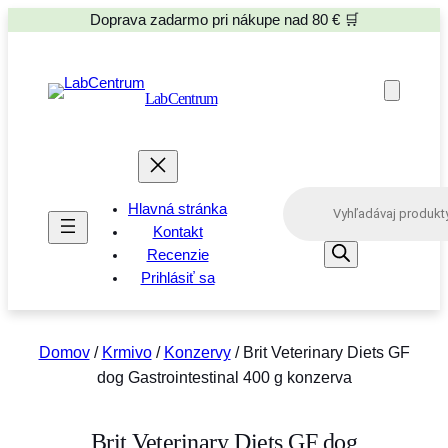
Doprava zadarmo pri nákupe nad 80 € 🛒
LabCentrum
P
Hlavná stránka
r
o
Kontakt
d
Recenzie
u
Prihlásiť sa
c
t
s
s
e
Domov
/
Krmivo
/
Konzervy
/ Brit Veterinary Diets GF
a
dog Gastrointestinal 400 g konzerva
r
c
h
Brit Veterinary Diets GF dog