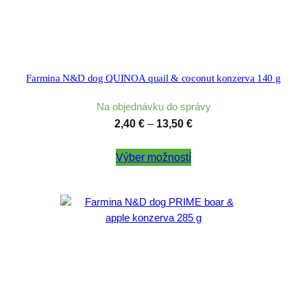
Farmina N&D dog QUINOA quail & coconut konzerva 140 g
Na objednávku do správy
Price
2,40
€
–
13,50
€
range:
Výber možností
2,40 €
through
13,50 €