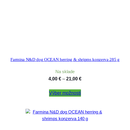
Farmina N&D dog OCEAN herring & shripms konzerva 285 g
Na sklade
Price
4,00
€
–
21,00
€
range:
Výber možností
4,00 €
through
21,00 €