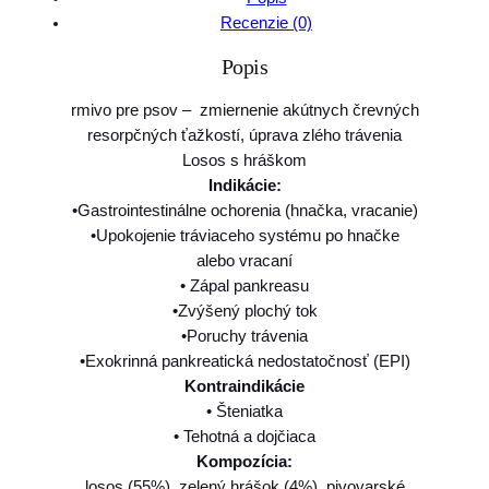
v
Recenzie (0)
o
Popis
B
r
rmivo pre psov – zmiernenie akútnych črevných
i
resorpčných ťažkostí, úprava zlého trávenia
t
Losos s hráškom
V
Indikácie:
e
•Gastrointestinálne ochorenia (hnačka, vracanie)
t
•Upokojenie tráviaceho systému po hnačke
e
alebo vracaní
r
• Zápal pankreasu
i
•Zvýšený plochý tok
n
•Poruchy trávenia
a
•Exokrinná pankreatická nedostatočnosť (EPI)
r
Kontraindikácie
y
• Šteniatka
D
• Tehotná a dojčiaca
i
Kompozícia:
e
losos (55%), zelený hrášok (4%), pivovarské