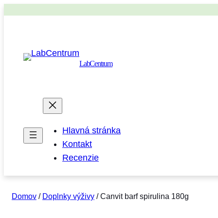
LabCentrum
Hlavná stránka
Kontakt
Recenzie
Domov
/
Doplnky výživy
/ Canvit barf spirulina 180g