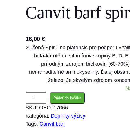
Canvit barf spi
s
e
a
r
16,00
€
c
Sušená Spirulina platensis pre podporu vitali
h
beta-karoténu, vitamínov skupiny B, D, E 
prírodným zdrojom bielkovín (60-70%)
nenahraditeľné aminokyseliny. Ďalej obsahuj
železo. Je skvelým zdrojom koncen
N
m
Pridať do košíka
n
SKU:
OBC017066
o
Kategória:
Doplnky výživy
ž
Tags:
Canvit barf
s