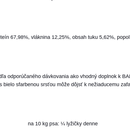
r
u
l
i
oteín 67,98%, vláknina 12,25%, obsah tuku 5,62%, popo
n
a
1
8
0
ľa odporúčaného dávkovania ako vhodný doplnok k BARF 
g
 s bielo sfarbenou srsťou môže dôjsť k nežiaducemu zafa
na 10 kg psa: ¼ lyžičky denne