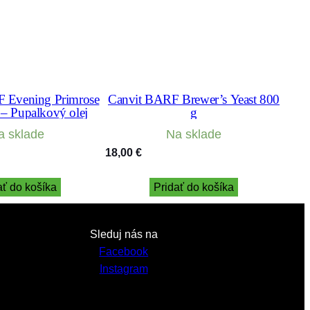
 Evening Primrose
Canvit BARF Brewer’s Yeast 800
 – Pupalkový olej
g
a sklade
Na sklade
18,00
€
ať do košíka
Pridať do košíka
Sleduj nás na
Facebook
Instagram