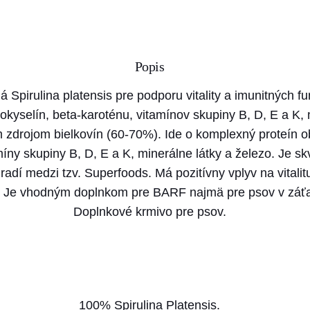
t
v
o
Popis
C
a
 Spirulina platensis pre podporu vitality a imunitných fu
n
okyselín, beta-karoténu, vitamínov skupiny B, D, E a K, 
v
m zdrojom bielkovín (60-70%). Ide o komplexný proteín 
i
míny skupiny B, D, E a K, minerálne látky a železo. Je 
t
 radí medzi tzv. Superfoods. Má pozitívny vplyv na vital
b
 Je vhodným doplnkom pre BARF najmä pre psov v záťaži
a
Doplnkové krmivo pre psov.
r
f
s
p
100% Spirulina Platensis.
i