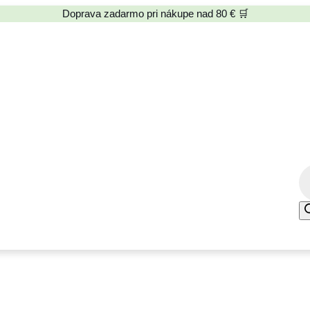
Doprava zadarmo pri nákupe nad 80 € 🛒
P
r
o
d
u
c
t
s