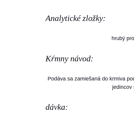
Analytické zložky:
hrubý pr
Kŕmny návod:
Podáva sa zamiešaná do krmiva pod
jedincov
dávka: