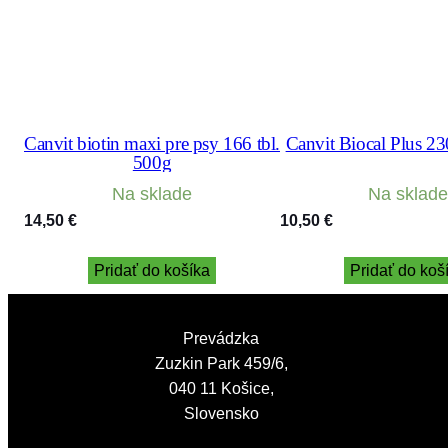
Canvit biotin maxi pre psy 166 tbl.
Canvit Biocal Plus 23
500g
Na sklade
Na sklade
14,50
€
10,50
€
Pridať do košíka
Pridať do koš
Prevádzka
Zuzkin Park 459/6,
040 11 Košice,
Slovensko