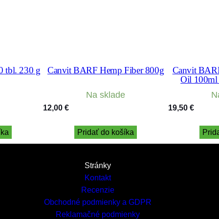
0 tbl. 230 g
Canvit BARF Hemp Fiber 800g
Canvit BARF
Oil 100ml
Na sklade
N
12,00
€
19,50
€
íka
Pridať do košíka
Prid
Stránky
Kontakt
Recenzie
Obchodné podmienky a GDPR
Reklamačné podmienky