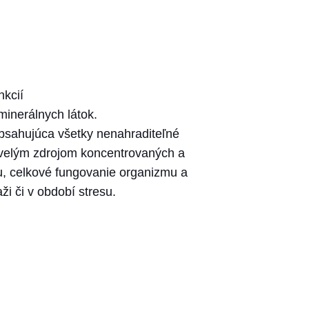
nkcií
minerálnych látok.
obsahujúca všetky nenahraditeľné
skvelým zdrojom koncentrovaných a
itu, celkové fungovanie organizmu a
 či v období stresu.