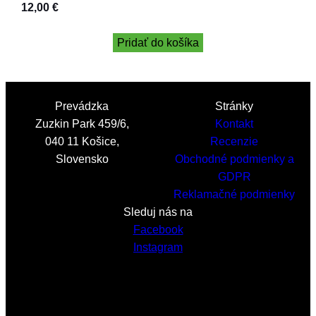
12,00
€
Pridať do košíka
Prevádzka
Stránky
Zuzkin Park 459/6,
Kontakt
040 11 Košice,
Recenzie
Slovensko
Obchodné podmienky a
GDPR
Reklamačné podmienky
Sleduj nás na
Facebook
Instagram