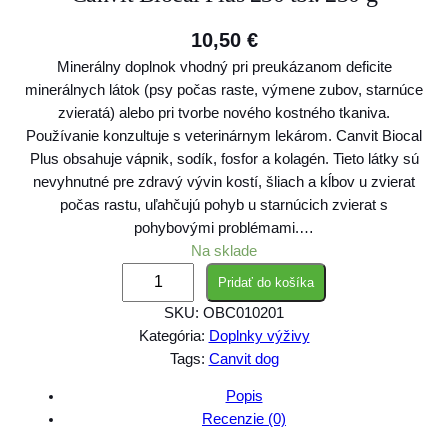
10,50
€
Minerálny doplnok vhodný pri preukázanom deficite
minerálnych látok (psy počas raste, výmene zubov, starnúce
zvieratá) alebo pri tvorbe nového kostného tkaniva.
Používanie konzultuje s veterinárnym lekárom. Canvit Biocal
Plus obsahuje vápnik, sodík, fosfor a kolagén. Tieto látky sú
nevyhnutné pre zdravý vývin kostí, šliach a kĺbov u zvierat
počas rastu, uľahčujú pohyb u starnúcich zvierat s
pohybovými problémami.…
Na sklade
m
Pridať do košíka
n
SKU:
OBC010201
o
Kategória:
Doplnky výživy
ž
Tags:
Canvit dog
s
t
Popis
v
Recenzie (0)
o