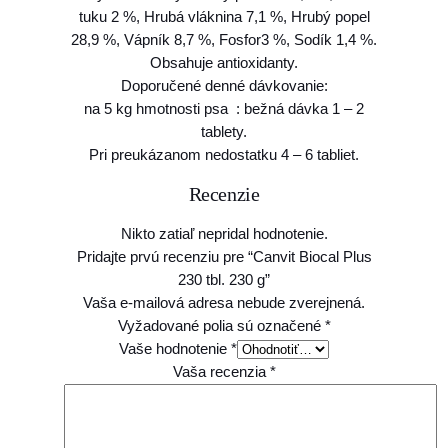
tuku 2 %, Hrubá vláknina 7,1 %, Hrubý popel
b
28,9 %, Vápník 8,7 %, Fosfor3 %, Sodík 1,4 %.
l
Obsahuje antioxidanty.
.
Doporučené denné dávkovanie:
2
na 5 kg hmotnosti psa : bežná dávka 1 – 2
3
tablety.
0
Pri preukázanom nedostatku 4 – 6 tabliet.
g
Recenzie
Nikto zatiaľ nepridal hodnotenie.
Pridajte prvú recenziu pre “Canvit Biocal Plus
230 tbl. 230 g”
Vaša e-mailová adresa nebude zverejnená.
Vyžadované polia sú označené
*
Vaše hodnotenie
*
Vaša recenzia
*