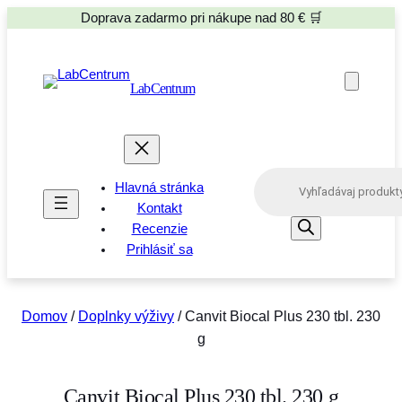
Doprava zadarmo pri nákupe nad 80 € 🛒
LabCentrum
P
Hlavná stránka
r
o
Kontakt
d
Recenzie
u
Prihlásiť sa
c
t
s
s
e
Domov
/
Doplnky výživy
/ Canvit Biocal Plus 230 tbl. 230
a
g
r
c
h
Canvit Biocal Plus 230 tbl. 230 g