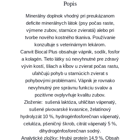
Popis
C
a
Minerálny doplnok vhodný pri preukázanom
n
deficite minerálnych látok (psy počas raste,
v
výmene zubov, starnúce zvieratá) alebo pri
i
tvorbe nového kostného tkaniva. Používanie
t
konzultuje s veterinárnym lekárom.
B
Canvit Biocal Plus obsahuje vápnik, sodík, fosfor
i
a kolagén. Tieto látky sú nevyhnutné pre zdravý
o
vývin kostí, šliach a kĺbov u zvierat počas rastu,
c
uľahčujú pohyb u starnúcich zvierat s
a
pohybovými problémami. Vápnik je rovnako
l
nevyhnutný pre správnu funkciu svalov a
P
pozitívne ovplyvňuje kvalitu zubov.
l
Zloženie: sušená laktóza, uhličitan vápenatý,
u
sušené pivovarské kvasnice, želatínový
s
hydrolyzát 10 %, hydrogénfosforečnan vápenatý,
2
celulóza, pšeničný škrob, citrát vápenatý 5 %,
3
dihydrogénfosforečnan sodný.
0
Analytické zložky: Hrubý proteín 14,9 %, Obsah
t