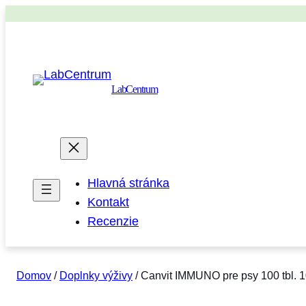
LabCentrum
Hlavná stránka
Kontakt
Recenzie
Domov
/
Doplnky výživy
/ Canvit IMMUNO pre psy 100 tbl. 