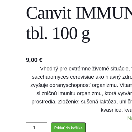
Canvit IMMUN
s
e
a
tbl. 100 g
r
c
h
9,00
€
Vhodný pre extrémne životné situácie, 
saccharomyces cerevisiae ako hlavný zdroj
zvyšuje obranyschopnosť organizmu. Vitam
slizničnú imunitu organizmu, ktorá vytvá
prostredia. Zloženie: sušená laktóza, uhli
kvasnice, k
N
m
Pridať do košíka