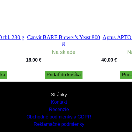
0 tbl. 230 g
Canvit BARF Brewer’s Yeast 800
Aptus APTO
g
Na sklade
N
18,00
€
40,00
€
íka
Pridať do košíka
Prid
Stránky
Kontakt
Recenzie
Obchodné podmienky a GDPR
Reklamačné podmienky