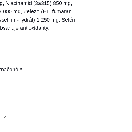
g, Niacinamid (3a315) 850 mg,
19 000 mg, Železo (E1, fumaran
yselin n-hydrát) 1 250 mg, Selén
sahuje antioxidanty.
označené
*