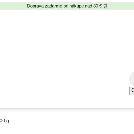
Doprava zadarmo pri nákupe nad 80 € 🛒
P
r
o
d
u
c
100 g
t
s