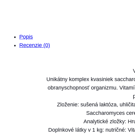
Popis
Recenzie (0)
Unikátny komplex kvasiniek saccharo
obranyschopnosť organizmu. Vitamín
Zloženie: sušená laktóza, uhlič
Saccharomyces cerev
Analytické zložky: H
Doplnkové látky v 1 kg: nutričné: Vi