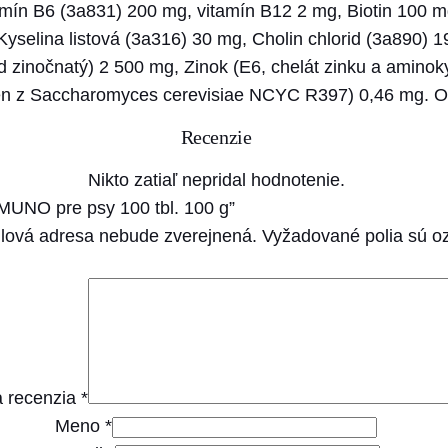
U
amín B6 (3a831) 200 mg, vitamín B12 2 mg, Biotin 100 m
N
selina listová (3a316) 30 mg, Cholin chlorid (3a890) 
O
d zinočnatý) 2 500 mg, Zinok (E6, chelát zinku a aminok
p
lén z Saccharomyces cerevisiae NCYC R397) 0,46 mg. Ob
r
Recenzie
e
p
Nikto zatiaľ nepridal hodnotenie.
s
MMUNO pre psy 100 tbl. 100 g”
y
lová adresa nebude zverejnená.
Vyžadované polia sú 
1
0
0
t
b
 recenzia
*
l
Meno
*
.