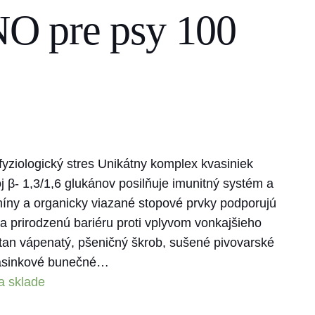
O pre psy 100
fyziologický stres Unikátny komplex kvasiniek
 β- 1,3/1,6 glukánov posilňuje imunitný systém a
íny a organicky viazané stopové prvky podporujú
ra prirodzenú bariéru proti vplyvom vonkajšieho
čitan vápenatý, pšeničný škrob, sušené pivovarské
vasinkové bunečné…
a sklade