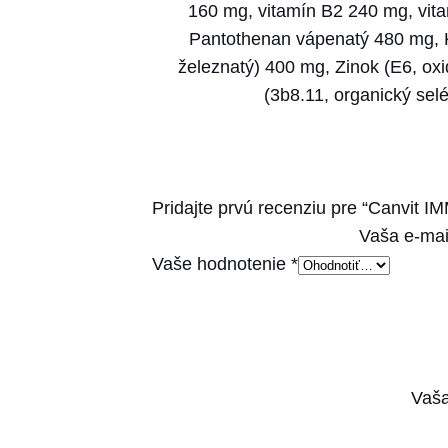
160 mg, vitamín B2 240 mg, vit
Pantothenan vápenatý 480 mg, Ky
železnatý) 400 mg, Zinok (E6, oxi
(3b8.11, organický se
Pridajte prvú recenziu pre “Canvit I
Vaša e-mai
Vaše hodnotenie
*
Vaša