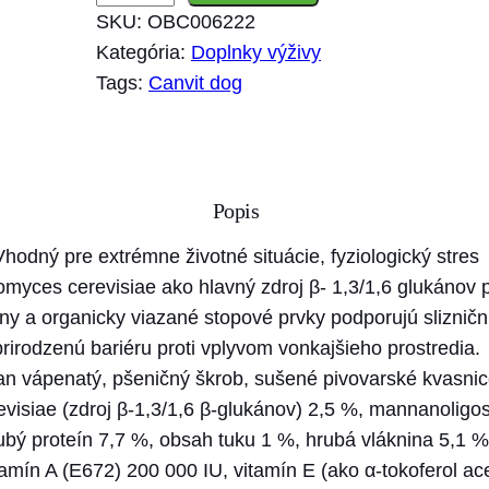
n
SKU:
OBC006222
o
Kategória:
Doplnky výživy
ž
Tags:
Canvit dog
s
t
v
o
Popis
C
a
Vhodný pre extrémne životné situácie, fyziologický stres
n
myces cerevisiae ako hlavný zdroj β- 1,3/1,6 glukánov p
v
y a organicky viazané stopové prvky podporujú slizničn
i
prirodzenú bariéru proti vplyvom vonkajšieho prostredia.
t
itan vápenatý, pšeničný škrob, sušené pivovarské kvasni
I
isiae (zdroj β-1,3/1,6 β-glukánov) 2,5 %, mannanoligo
M
rubý proteín 7,7 %, obsah tuku 1 %, hrubá vláknina 5,1 
M
tamín A (E672) 200 000 IU, vitamín E (ako α-tokoferol a