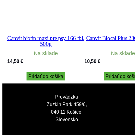
Canvit biotin maxi pre psy 166 tbl.
Canvit Biocal Plus 23
500g
Na sklade
Na sklade
14,50
€
10,50
€
Pridať do košíka
Pridať do koš
Prevádzka
Zuzkin Park 459/6,
040 11 Košice,
Slovensko