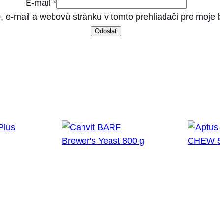
E-mail
*
1
, e-mail a webovú stránku v tomto prehliadači pre moje
0
0
g