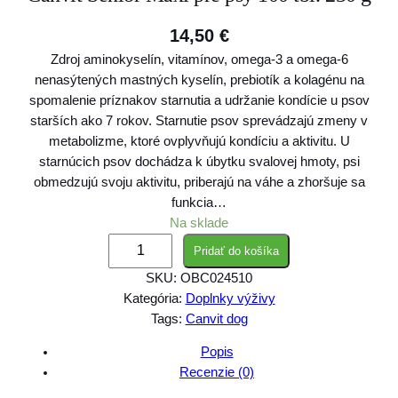
14,50
€
Zdroj aminokyselín, vitamínov, omega-3 a omega-6
nenasýtených mastných kyselín, prebiotík a kolagénu na
spomalenie príznakov starnutia a udržanie kondície u psov
starších ako 7 rokov. Starnutie psov sprevádzajú zmeny v
metabolizme, ktoré ovplyvňujú kondíciu a aktivitu. U
starnúcich psov dochádza k úbytku svalovej hmoty, psi
obmedzujú svoju aktivitu, priberajú na váhe a zhoršuje sa
funkcia…
Na sklade
m
Pridať do košíka
n
SKU:
OBC024510
o
Kategória:
Doplnky výživy
ž
Tags:
Canvit dog
s
t
Popis
v
Recenzie (0)
o