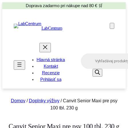
Doprava zadarmo pri nákupe nad 80 € 🛒
LabCentrum
P
Hlavná stránka
r
o
Kontakt
d
Recenzie
u
Prihlásiť sa
c
t
s
s
e
Domov
/
Doplnky výživy
/ Canvit Senior Maxi pre psy
a
100 tbl. 230 g
r
c
h
Canvit Senior Maxi pre psy 100 tbl. 230 g