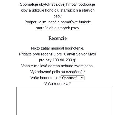
Spomaľuje úbytok svalovej hmoty, podporuje
s
kĺby a udržuje kondíciu starnúcich a starých
y
psov
1
Podporuje imunitné a pamäťové funkcie
0
starnúcich a starých psov
0
t
Recenzie
b
l
Nikto zatiaľ nepridal hodnotenie.
.
Pridajte prvú recenziu pre “Canvit Senior Maxi
2
pre psy 100 tbl. 230 g”
3
Vaša e-mailová adresa nebude zverejnená.
0
Vyžadované polia sú označené
*
g
Vaše hodnotenie
*
Vaša recenzia
*