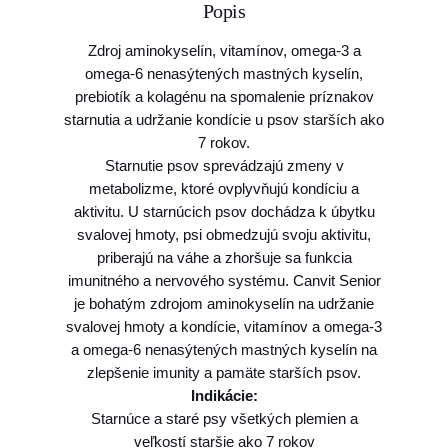
Popis
C
a
Zdroj aminokyselín, vitamínov, omega-3 a
n
omega-6 nenasýtených mastných kyselín,
v
prebiotík a kolagénu na spomalenie príznakov
i
starnutia a udržanie kondície u psov starších ako
t
7 rokov.
S
Starnutie psov sprevádzajú zmeny v
e
metabolizme, ktoré ovplyvňujú kondíciu a
n
aktivitu. U starnúcich psov dochádza k úbytku
i
svalovej hmoty, psi obmedzujú svoju aktivitu,
o
priberajú na váhe a zhoršuje sa funkcia
r
imunitného a nervového systému. Canvit Senior
M
je bohatým zdrojom aminokyselín na udržanie
a
svalovej hmoty a kondície, vitamínov a omega-3
x
a omega-6 nenasýtených mastných kyselín na
i
zlepšenie imunity a pamäte starších psov.
p
Indikácie:
r
Starnúce a staré psy všetkých plemien a
e
veľkostí staršie ako 7 rokov
p