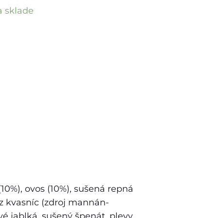
 sklade
 (10%), ovos (10%), sušená repná
 z kvasníc (zdroj mannán-
é jablká, sušený špenát, plevy