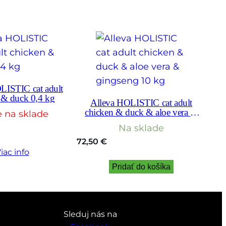
LISTIC cat adult
 & duck 0,4 kg
Alleva HOLISTIC cat adult
chicken & duck & aloe vera &
e na sklade
gingseng 10 kg
Na sklade
72,50
€
iac info
Pridať do košíka
Sleduj nás na