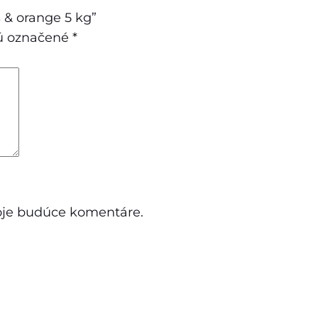
 & orange 5 kg”
sú označené
*
moje budúce komentáre.