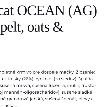
cat OCEAN (AG)
spelt, oats &
mpletné krmivo pre dospelé mačky. Zloženie:
 z tresky (26%), rybí olej (zo sleďov), špalda
 sušená mrkva, sušená lucerna, inulín, frukto-
droj mannán-oligosacharidov), sušené sladké
né granátové jablká, sušený špenát, plevy a
miačka…