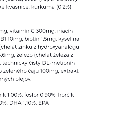
ké kvasnice, kurkuma (0,2%),
0mg; vitamín C 300mg; niacín
1 10mg; biotín 1,5mg; kyselina
 (chelát zinku z hydroxyanalógu
mg; železo (chelát železa z
 technicky čistý DL-metionín
o zeleného čaju 100mg; extrakt
nných olejov.
ik 1,00%; fosfor 0,90%; horčík
0%; DHA 1,10%; EPA