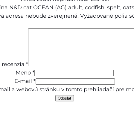
d
ina N&D cat OCEAN (AG) adult, codfish, spelt, oats
u
vá adresa nebude zverejnená.
Vyžadované polia 
l
t
,
c
o
 recenzia
*
d
Meno
*
f
E-mail
*
i
mail a webovú stránku v tomto prehliadači pre 
s
h
,
s
p
e