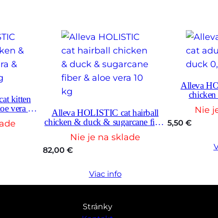
l
t
,
o
a
t
Alleva HO
s
chicken
t kitten
&
oe vera &
Nie j
Alleva HOLISTIC cat hairball
 kg
o
chicken & duck & sugarcane fiber
lade
5,50
€
& aloe vera 10 kg
r
Nie je na sklade
a
V
82,00
€
n
g
Viac info
e
5
Stránky
k