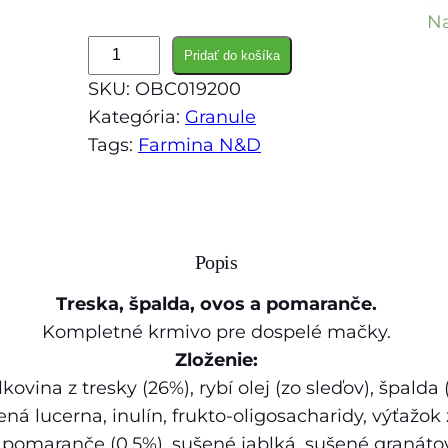
Na
m
Pridať do košíka
n
SKU:
OBC019200
o
Kategória:
Granule
ž
Tags:
Farmina N&D
s
t
v
o
Popis
F
a
Treska, špalda, ovos a pomaranče.
r
Kompletné krmivo pre dospelé mačky.
m
Zloženie:
i
kovina z tresky (26%), rybí olej (zo sleďov), špalda
n
ná lucerna, inulín, frukto-oligosacharidy, výťažok
a
 pomaranče (0,5%), sušené jablká, sušené granátov