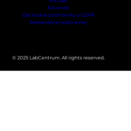
Kontakt
g
Recenzie
Obchodné podmienky a GDPR
Reklamačné podmienky
© 2025 LabCentrum. All rights reserved.