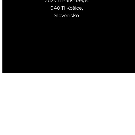
Zuzkin Park 459/6,
040 11 Košice,
Slovensko