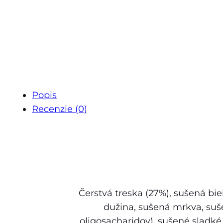
Popis
Recenzie (0)
Čerstvá treska (27%), sušená biel
dužina, sušená mrkva, suše
oligosacharidov), sušené sladké