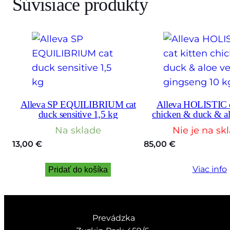
Súvisiace produkty
Alleva SP EQUILIBRIUM cat
Alleva HOLISTIC ca
duck sensitive 1,5 kg
chicken & duck & al
gingseng 10
Na sklade
Nie je na sk
13,00
€
85,00
€
Viac info
Pridať do košíka
Prevádzka