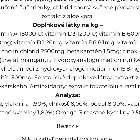
N
sušené čučoriedky, chlorid sodný, sušené pivovars
&
extrakt z aloe vera.
D
Doplnkové látky na kg –
c
tamín A 18000IU; vitamín D3 1200IU; vitamín E 60
a
g; vitamín B2 20mg; vitamín B6 8,1mg; vitamín B
t
; cholín chlorid 2500mg; betakarotén 1,5mg; zinok
O
chelát mangánu z hydroxyanalógu metionínu) 64,6
C
(chelát medi z hydroxyanalógu metionínu) 15,8mg;
E
tín 300mg. Senzorické doplnkové látky: extrakt z
A
kárskeho. Antioxidanty: extrakt tokoferolu z rastli
N
Analýza:
(
; vláknina 1,90%; vlhkosť 8,00%; popol 8,00%; vápn
A
né kyseliny 1,80%; Omega-3 mastné kyseliny 2,5
G
Recenzie
)
a
Nikto zatiaľ nepridal hodnotenie.