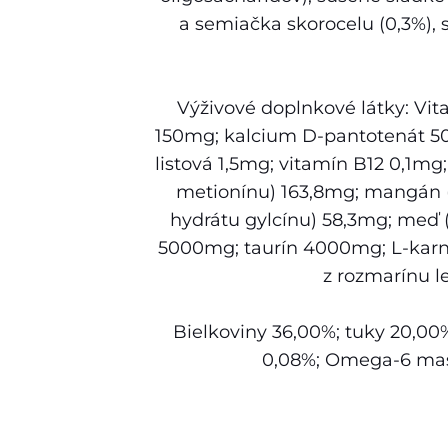
a semiačka skorocelu (0,3%), 
Výživové doplnkové látky: Vi
150mg; kalcium D-pantotenát 50m
listová 1,5mg; vitamín B12 0,1mg
metionínu) 163,8mg; mangán (
hydrátu gylcínu) 58,3mg; meď 
5000mg; taurín 4000mg; L-karni
z rozmarínu le
Bielkoviny 36,00%; tuky 20,00%
0,08%; Omega-6 mast