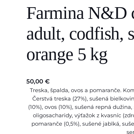
Farmina N&D 
s
e
a
adult, codfish, 
r
c
orange 5 kg
h
50,00
€
Treska, špalda, ovos a pomaranče. Ko
Čerstvá treska (27%), sušená bielkovina
(10%), ovos (10%), sušená repná dužina,
oligosacharidy, výťažok z kvasníc (z
pomaranče (0,5%), sušené jablká, suše
se