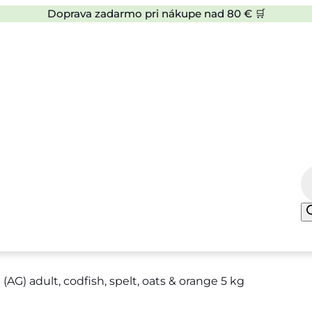
Doprava zadarmo pri nákupe nad 80 € 🛒
P
r
o
d
u
c
G) adult, codfish, spelt, oats & orange 5 kg
t
s