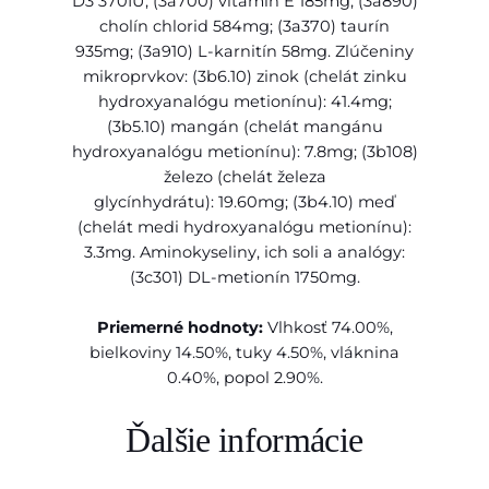
D3 370IU; (3a700) vitamín E 185mg; (3a890)
P
,
cholín chlorid 584mg; (3a370) taurín
R
935mg; (3a910) L-karnitín 58mg. Zlúčeniny
I
0
mikroprvkov: (3b6.10) zinok (chelát zinku
M
0
hydroxyanalógu metionínu): 41.4mg;
E
(3b5.10) mangán (chelát mangánu
c
hydroxyanalógu metionínu): 7.8mg; (3b108)
h
€
železo (chelát železa
i
glycínhydrátu): 19.60mg; (3b4.10) meď
c
(chelát medi hydroxyanalógu metionínu):
k
3.3mg. Aminokyseliny, ich soli a analógy:
e
(3c301) DL-metionín 1750mg.
n
&
Priemerné hodnoty:
Vlhkosť 74.00%,
p
bielkoviny 14.50%, tuky 4.50%, vláknina
o
0.40%, popol 2.90%.
m
e
Ďalšie informácie
g
r
a