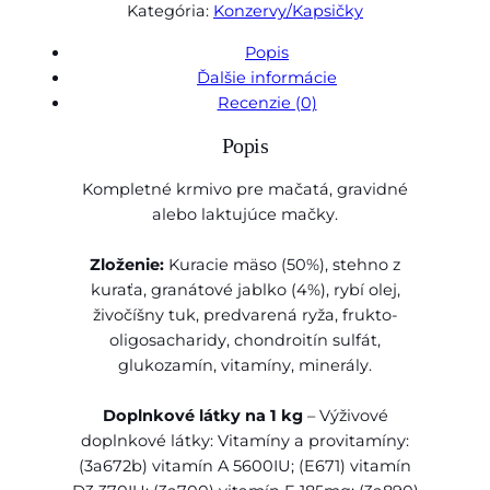
Kategória:
Konzervy/Kapsičky
o
,
ž
Popis
0
s
Ďalšie informácie
t
0
Recenzie (0)
v
Popis
o
€
F
Kompletné krmivo pre mačatá, gravidné
a
t
alebo laktujúce mačky.
r
h
m
Zloženie:
Kuracie mäso (50%), stehno z
i
r
kuraťa, granátové jablko (4%), rybí olej,
n
o
živočíšny tuk, predvarená ryža, frukto-
a
oligosacharidy, chondroitín sulfát,
u
N
glukozamín, vitamíny, minerály.
&
g
D
h
Doplnkové látky na 1 kg
– Výživové
c
doplnkové látky: Vitamíny a provitamíny:
1
a
(3a672b) vitamín A 5600IU; (E671) vitamín
t
0