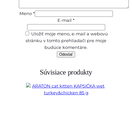
0
g
Meno
*
E-mail
*
Uložiť moje meno, e-mail a webovú
stránku v tomto prehliadači pre moje
budúce komentáre.
Súvisiace produkty