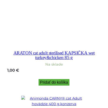
ARATON cat adult sterilised KAPSIČKA wet
turkey&chicken 85 g
Na sklade
1,00
€
Pridať do košíka