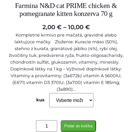
Farmina N&D cat PRIME chicken &
pomegranate kitten konzerva 70 g
P
2,00
€
–
10,00
€
Kompletné krmivo pre mačatá, gravidné alebo
r
laktujúce mačky. Zloženie: Kuracie mäso (50%),
i
stehno z kuraťa, granátové jablko (4%), rybí olej,
c
živočíšny tuk, predvarená ryža, frukto-oligosacharidy,
chondroitín sulfát, glukozamín, vitamíny, minerály.
e
Doplnkové látky na 1 kg – Výživové doplnkové látky:
r
Vitamíny a provitamíny: (3a672b) vitamín A 5600IU;
(E671) vitamín D3 370IU; (3a700) vitamín E 185mg;
a
(3a890)…
n
kus
g
e
:
m
Pridať do košíka
2
n