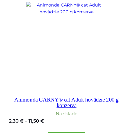
17,50 €
Animonda CARNY® cat Adult hovädzie 200 g
konzerva
Na sklade
Price
2,30
€
–
11,50
€
range: