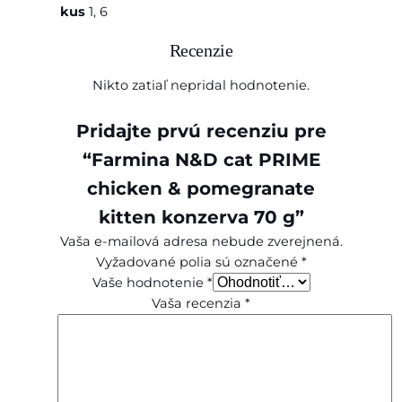
kus
1, 6
n
a
Recenzie
t
e
Nikto zatiaľ nepridal hodnotenie.
k
i
Pridajte prvú recenziu pre
t
“Farmina N&D cat PRIME
t
e
chicken & pomegranate
n
kitten konzerva 70 g”
k
Vaša e-mailová adresa nebude zverejnená.
o
Vyžadované polia sú označené
*
n
Vaše hodnotenie
*
z
Vaša recenzia
*
e
r
v
a
7