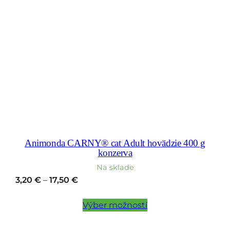
Animonda CARNY® cat Adult hovädzie 400 g
konzerva
Na sklade
Price
3,20
€
–
17,50
€
range:
3,20 €
Výber možností
through