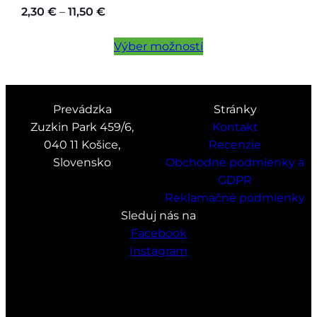
Price
2,30
€
–
11,50
€
range:
2,30 €
Výber možností
through
11,50 €
Prevádzka
Stránky
Zuzkin Park 459/6,
Kontakt
040 11 Košice,
Recenzie
Slovensko
Obchodné podmienky a
GDPR
Reklamačné podmienky
Sleduj nás na
Facebook
Instagram