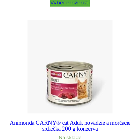
2,30 €
Výber možností
through
11,50 €
Animonda CARNY® cat Adult hovädzie a morčacie
srdiečka 200 g konzerva
Na sklade