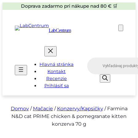
Doprava zadarmo pri nákupe nad 80 € 🛒
LabCentrum
P
Hlavná stránka
r
o
Kontakt
d
Recenzie
u
Prihlásiť sa
c
t
s
s
e
Domov
/
Mačacie
/
Konzervy/Kapsičky
/ Farmina
a
N&D cat PRIME chicken & pomegranate kitten
r
c
konzerva 70 g
h