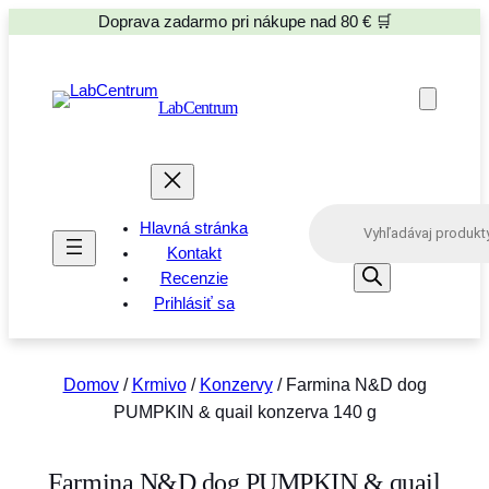
Doprava zadarmo pri nákupe nad 80 € 🛒
LabCentrum
P
Hlavná stránka
r
o
Kontakt
d
Recenzie
u
Prihlásiť sa
c
t
s
s
e
Domov
/
Krmivo
/
Konzervy
/ Farmina N&D dog
a
PUMPKIN & quail konzerva 140 g
r
c
h
Farmina N&D dog PUMPKIN & quail