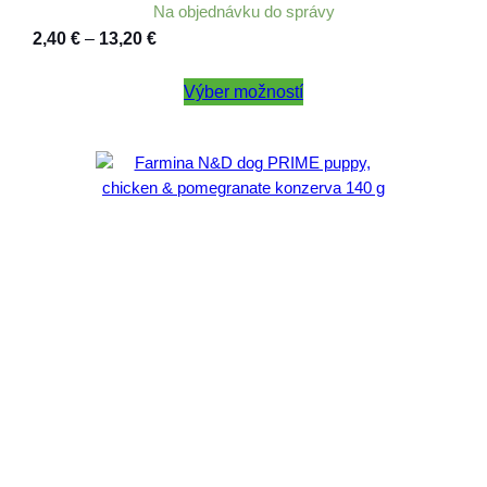
Na objednávku do správy
Price
2,40
€
–
13,20
€
range:
2,40 €
Výber možností
through
13,20 €