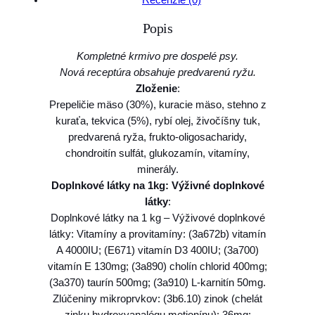
,
Recenzie (0)
o
4
Popis
F
a
0
Kompletné krmivo pre dospelé psy.
r
Nová receptúra obsahuje predvarenú ryžu.
m
Zloženie
:
€
i
Prepeličie mäso (30%), kuracie mäso, stehno z
n
t
kuraťa, tekvica (5%), rybí olej, živočíšny tuk,
a
h
predvarená ryža, frukto-oligosacharidy,
N
chondroitín sulfát, glukozamín, vitamíny,
&
r
minerály.
D
o
Doplnkové látky na 1kg: Výživné doplnkové
d
látky
:
u
o
Doplnkové látky na 1 kg – Výživové doplnkové
g
g
látky: Vitamíny a provitamíny: (3a672b) vitamín
P
h
A 4000IU; (E671) vitamín D3 400IU; (3a700)
U
vitamín E 130mg; (3a890) cholín chlorid 400mg;
1
M
(3a370) taurín 500mg; (3a910) L-karnitín 50mg.
P
3
Zlúčeniny mikroprvkov: (3b6.10) zinok (chelát
K
zinku hydroxyanalógu metionínu): 36mg;