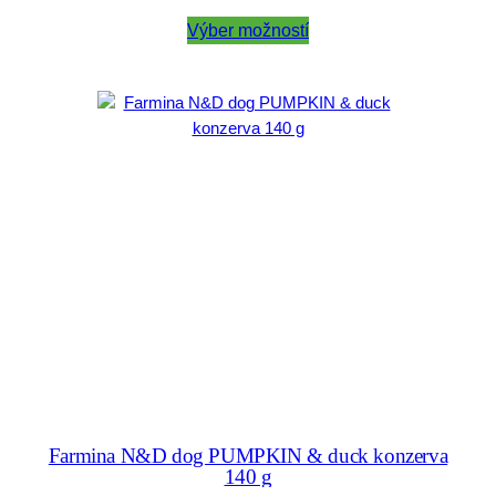
range:
4,00 €
Výber možností
through
22,00 €
Farmina N&D dog PUMPKIN & duck konzerva
140 g