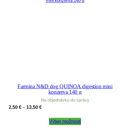
Farmina N&D dog QUINOA digestion mini
konzerva 140 g
Na objednávku do správy
Price
2,50
€
–
13,50
€
range:
2,50 €
Výber možností
through