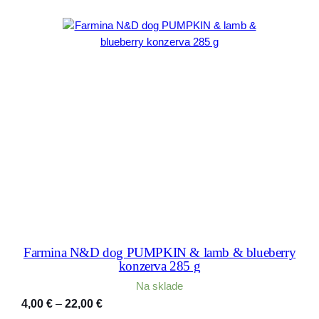
13,50 €
Farmina N&D dog PUMPKIN & lamb & blueberry
konzerva 285 g
Na sklade
Price
4,00
€
–
22,00
€