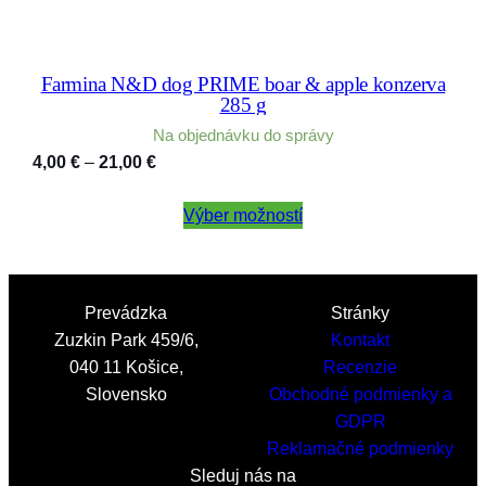
Farmina N&D dog PRIME boar & apple konzerva
285 g
Na objednávku do správy
Price
4,00
€
–
21,00
€
range:
4,00 €
Výber možností
through
21,00 €
Prevádzka
Stránky
Zuzkin Park 459/6,
Kontakt
040 11 Košice,
Recenzie
Slovensko
Obchodné podmienky a
GDPR
Reklamačné podmienky
Sleduj nás na