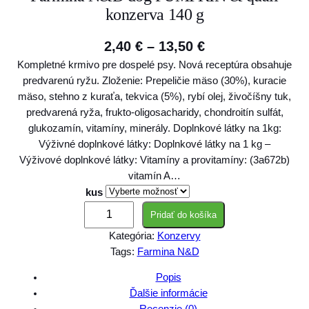
konzerva 140 g
P
2,40
€
–
13,50
€
Kompletné krmivo pre dospelé psy. Nová receptúra obsahuje
r
predvarenú ryžu. Zloženie: Prepeličie mäso (30%), kuracie
i
mäso, stehno z kuraťa, tekvica (5%), rybí olej, živočíšny tuk,
c
predvarená ryža, frukto-oligosacharidy, chondroitín sulfát,
glukozamín, vitamíny, minerály. Doplnkové látky na 1kg:
e
Výživné doplnkové látky: Doplnkové látky na 1 kg –
r
Výživové doplnkové látky: Vitamíny a provitamíny: (3a672b)
vitamín A…
a
kus
n
m
Pridať do košíka
g
n
Kategória:
Konzervy
o
e
Tags:
Farmina N&D
ž
:
s
Popis
2
t
Ďalšie informácie
v