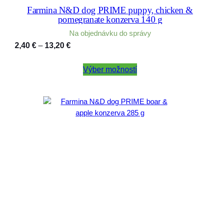
Farmina N&D dog PRIME puppy, chicken &
pomegranate konzerva 140 g
Na objednávku do správy
Price
2,40
€
–
13,20
€
range:
2,40 €
Výber možností
through
13,20 €