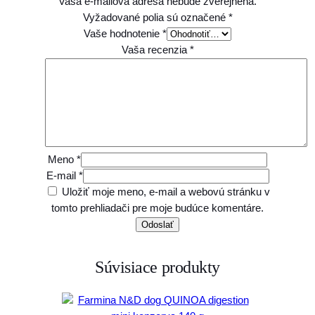
Vaša e-mailová adresa nebude zverejnená.
Vyžadované polia sú označené
*
Vaše hodnotenie
*
Vaša recenzia
*
Meno
*
E-mail
*
Uložiť moje meno, e-mail a webovú stránku v
tomto prehliadači pre moje budúce komentáre.
Súvisiace produkty