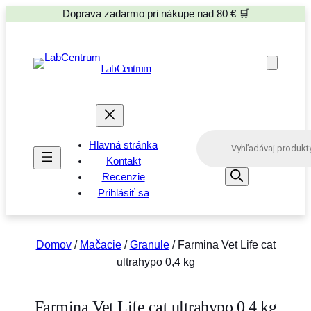
Doprava zadarmo pri nákupe nad 80 € 🛒
LabCentrum
P
Hlavná stránka
r
o
Kontakt
d
Recenzie
u
Prihlásiť sa
c
t
s
s
e
Domov
/
Mačacie
/
Granule
/ Farmina Vet Life cat
a
ultrahypo 0,4 kg
r
c
h
Farmina Vet Life cat ultrahypo 0,4 kg