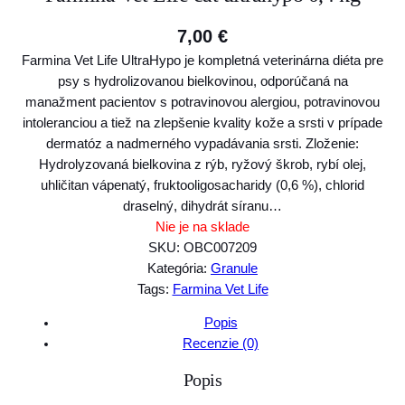
7,00
€
Farmina Vet Life UltraHypo je kompletná veterinárna diéta pre
psy s hydrolizovanou bielkovinou, odporúčaná na
manažment pacientov s potravinovou alergiou, potravinovou
intoleranciou a tiež na zlepšenie kvality kože a srsti v prípade
dermatóz a nadmerného vypadávania srsti. Zloženie:
Hydrolyzovaná bielkovina z rýb, ryžový škrob, rybí olej,
uhličitan vápenatý, fruktooligosacharidy (0,6 %), chlorid
draselný, dihydrát síranu…
Nie je na sklade
SKU:
OBC007209
Kategória:
Granule
Tags:
Farmina Vet Life
Popis
Recenzie (0)
Popis