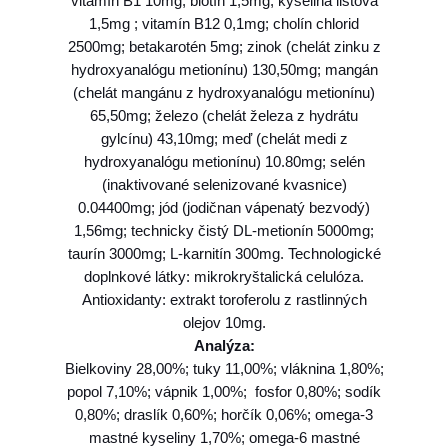
vitamín B1 10mg; biotín 1,5mg; kyselina listová
1,5mg ; vitamín B12 0,1mg; cholín chlorid
2500mg; betakarotén 5mg; zinok (chelát zinku z
hydroxyanalógu metionínu) 130,50mg; mangán
(chelát mangánu z hydroxyanalógu metionínu)
65,50mg; železo (chelát železa z hydrátu
gylcínu) 43,10mg; meď (chelát medi z
hydroxyanalógu metionínu) 10.80mg; selén
(inaktivované selenizované kvasnice)
0.04400mg; jód (jodičnan vápenatý bezvodý)
1,56mg; technicky čistý DL-metionín 5000mg;
taurín 3000mg; L-karnitín 300mg. Technologické
doplnkové látky: mikrokryštalická celulóza.
Antioxidanty: extrakt toroferolu z rastlinných
olejov 10mg.
Analýza:
Bielkoviny 28,00%; tuky 11,00%; vláknina 1,80%;
popol 7,10%; vápnik 1,00%; fosfor 0,80%; sodík
0,80%; draslík 0,60%; horčík 0,06%; omega-3
mastné kyseliny 1,70%; omega-6 mastné