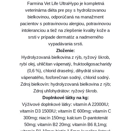
Farmina Vet Life UltraHypo je kompletná
veterinárna diéta pre psy s hydrolizovanou
bielkovinou, odporúčaná na manažment
pacientov s potravinovou alergiou, potravinovou
intoleranciou a tiež na zlepšenie kvality kože a
srsti v prípade dermatóz a nadmerného
vypadávania srsti.
Zloženie:
Hydrolyzovaná bielkovina z rýb, ryžový škrob,
rybí olej, uhličitan vápenatý, fruktooligosacharidy
(0,6 %), chlorid draselný, dihydrát síranu
vápenatého, fosforečnan sodný, chlorid sodný.
Zdroj bielkovín: hydrolyzovaná bielkovina z rýb;
Zdroj uhľohydrátov: ryžový škrob.
Doplnkové látky na kg:
Výživové doplnkové látky: vitamín A 22000IU;
vitamín D3 1500IU; vitamín E 600mg; vitamín C
300mg; niacín 150mg; kalcium D-pantotenát
50mg; vitamín B2 20mg; vitamín B6 8,1mg;