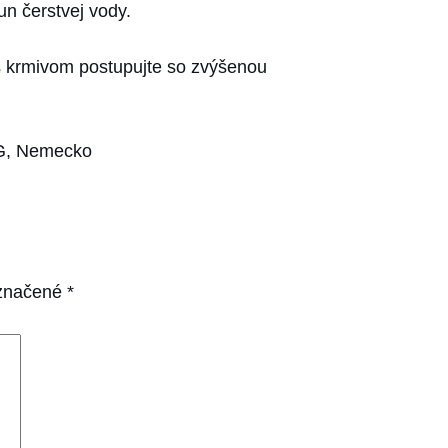
n čerstvej vody.
.
 s krmivom postupujte so zvýšenou
KG, Nemecko
označené
*