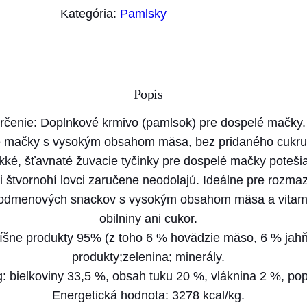
o
Kategória:
Pamlsky
ž
s
t
v
Popis
o
J
rčenie: Doplnkové krmivo (pamlsok) pre dospelé mačky.
o
é mačky s vysokým obsahom mäsa, bez pridaného cukru a 
s
ké, šťavnaté žuvacie tyčinky pre dospelé mačky poteš
i
 štvornohí lovci zaručene neodolajú. Ideálne pre rozm
C
a odmenových snackov s vysokým obsahom mäsa a vitamí
a
obilniny ani cukor.
t
číšne produkty 95% (z toho 6 % hovädzie mäso, 6 % jahňa
p
produkty;zelenina; minerály.
a
g: bielkoviny 33,5 %, obsah tuku 20 %, vláknina 2 %, po
m
Energetická hodnota: 3278 kcal/kg.