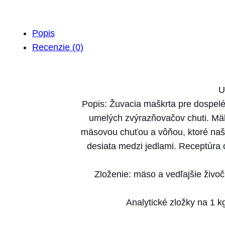
Popis
Recenzie (0)
U
Popis: Žuvacia maškrta pre dospel
umelých zvýrazňovačov chuti. Mäk
mäsovou chuťou a vôňou, ktoré naši
desiata medzi jedlami. Receptúr
Zloženie: mäso a vedľajšie živo
Analytické zložky na 1 k