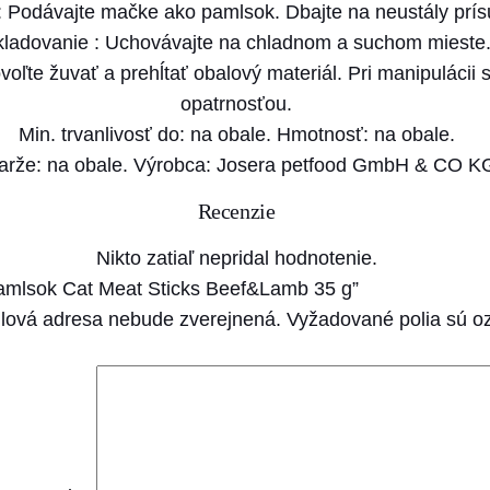
l
: Podávajte mačke ako pamlsok. Dbajte na neustály prísu
s
kladovanie : Uchovávajte na chladnom a suchom mieste
o
te žuvať a prehĺtať obalový materiál. Pri manipulácii
k
opatrnosťou.
C
Min. trvanlivosť do: na obale. Hmotnosť: na obale.
a
šarže: na obale. Výrobca: Josera petfood GmbH & CO 
t
Recenzie
M
e
Nikto zatiaľ nepridal hodnotenie.
a
 pamlsok Cat Meat Sticks Beef&Lamb 35 g”
t
lová adresa nebude zverejnená.
Vyžadované polia sú 
S
t
i
c
k