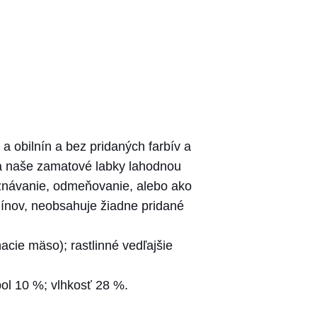
obilnín a bez pridaných farbív a
ia naše zamatové labky lahodnou
aznávanie, odmeňovanie, alebo ako
nov, neobsahuje žiadne pridané
cie mäso); rastlinné vedľajšie
pol 10 %; vlhkosť 28 %.