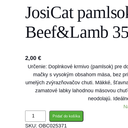
JosiCat pamlso
s
e
a
Beef&Lamb 35
r
c
h
2,00
€
Určenie: Doplnkové krmivo (pamlsok) pre d
mačky s vysokým obsahom mäsa, bez prida
umelých zvýrazňovačov chuti. Mäkké, šťavna
zamatové labky lahodnou mäsovou chuťou
neodolajú. Ideál
N
m
Pridať do košíka
n
SKU:
OBC025371