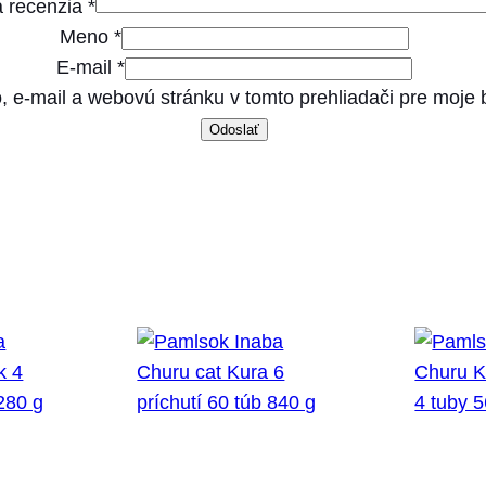
 recenzia
*
s
Meno
*
B
E-mail
*
e
, e-mail a webovú stránku v tomto prehliadači pre moje
e
f
&
L
a
m
b
3
5
g