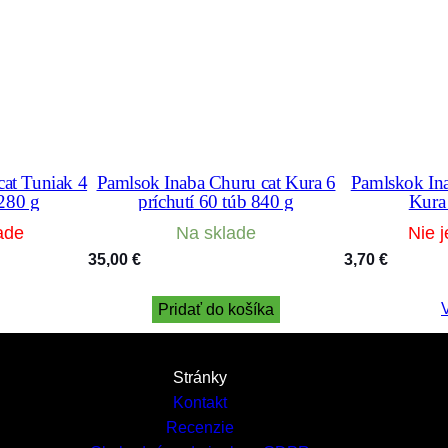
at Tuniak 4
Pamlsok Inaba Churu cat Kura 6
Pamlskok Ina
 280 g
príchutí 60 túb 840 g
Kura
ade
Na sklade
Nie j
35,00
€
3,70
€
V
Pridať do košíka
Stránky
Kontakt
Recenzie