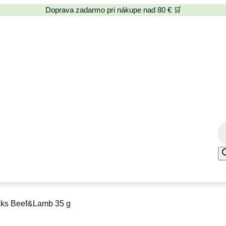
Doprava zadarmo pri nákupe nad 80 € 🛒
P
r
o
d
u
c
icks Beef&Lamb 35 g
t
s