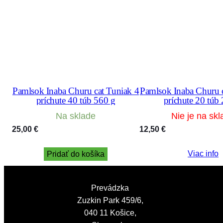
Pamlsok Inaba Churu cat Tuniak 4
Pamlsok Inaba Churu c
príchute 40 túb 560 g
príchute 20 túb
Na sklade
Nie je na skl
25,00
€
12,50
€
Viac info
Pridať do košíka
Prevádzka
Zuzkin Park 459/6,
040 11 Košice,