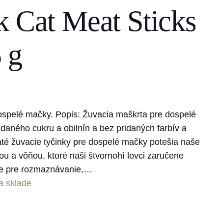
k Cat Meat Sticks
 g
ospelé mačky. Popis: Žuvacia maškrta pre dospelé
ného cukru a obilnín a bez pridaných farbív a
té žuvacie tyčinky pre dospelé mačky potešia naše
 a vôňou, ktoré naši štvornohí lovci zaručene
ne pre rozmaznávanie,…
a sklade