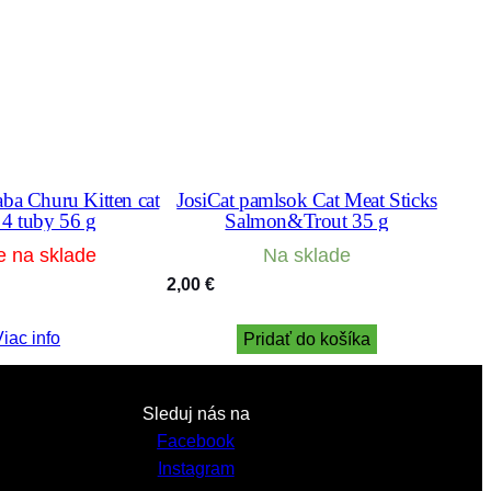
ba Churu Kitten cat
JosiCat pamlsok Cat Meat Sticks
 4 tuby 56 g
Salmon&Trout 35 g
e na sklade
Na sklade
2,00
€
iac info
Pridať do košíka
Sleduj nás na
Facebook
Instagram