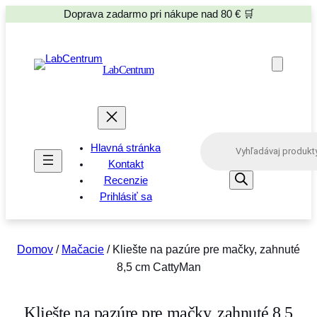
Doprava zadarmo pri nákupe nad 80 € 🛒
LabCentrum
P
Hlavná stránka
r
o
Kontakt
d
Recenzie
u
Prihlásiť sa
c
t
s
s
e
Domov
/
Mačacie
/ Kliešte na pazúre pre mačky, zahnuté
a
8,5 cm CattyMan
r
c
h
Kliešte na pazúre pre mačky, zahnuté 8,5