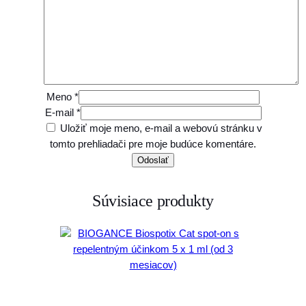
n
a
p
a
z
ú
Meno
*
r
E-mail
*
e
Uložiť moje meno, e-mail a webovú stránku v
p
tomto prehliadači pre moje budúce komentáre.
r
e
m
Súvisiace produkty
a
č
k
y
,
z
a