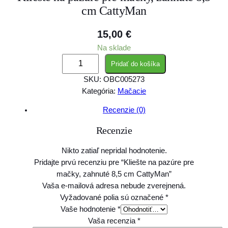
cm CattyMan
15,00
€
Na sklade
m
Pridať do košíka
n
SKU:
OBC005273
o
Kategória:
Mačacie
ž
s
Recenzie (0)
t
Recenzie
v
o
Nikto zatiaľ nepridal hodnotenie.
K
Pridajte prvú recenziu pre “Kliešte na pazúre pre
l
mačky, zahnuté 8,5 cm CattyMan”
i
Vaša e-mailová adresa nebude zverejnená.
e
Vyžadované polia sú označené
*
š
Vaše hodnotenie
*
t
Vaša recenzia
*
e