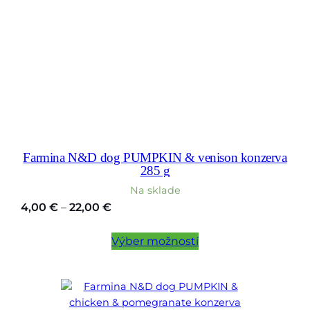
Farmina N&D dog PUMPKIN & venison konzerva
285 g
Na sklade
Price
4,00
€
–
22,00
€
range:
4,00 €
Výber možností
through
22,00 €