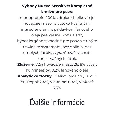
,
0
Výhody Nuevo Sensitive: kompletné
0
0
krmivo pre psov:
%
0
monoproteín: 100% zdrojom bielkovín je
B
hovädzie mäso , s vysoko kvalitnými
e
ingredienciami, s prídavkom ľanového
e
€
oleja pre krásnu kožu a srsť,
f
hypoalergénne: vhodné pre psov s citlivým
b
tráviacim systémom, bez obilnín, bez
a
umelých farbív, zvýrazňovačov chuti,
l
konzervačných látok.
.
Zloženie:
72% hovädzie mäso, 26, 8% vývar,
4
1% minerálov, 0,2% ľanového oleja
0
Analytické zložky:
Bielkoviny: 11,5%, Tuk: 7,
0
3%, Popol: 2,4%, Vláknina: 0,4%, Vlhkosť:
g
75%
k
o
Ďalšie informácie
n
z
e