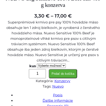
g konzerva
P
3,30
€
–
17,00
€
Superprémiové krmivo pre psy 100% hovädzie mäso
r
obsahuje len 1 zdroj bielkovín, je vyrobená z čerstvého
i
hovädzieho mäsa. Nuevo Sensitive 100% Beef je
c
monoproteínové vlhké krmivo pre psov s citlivým
tráviacim systémom. Nuevo Sensitive 100% Beef
e
obsahuje iba jeden zdroj bielkovín, ktorým je čerstvé
r
hovädzie mäso. Nuevo Sensitive je určený pre psov s
citlivým tráviacim…
a
kus
n
m
Pridať do košíka
g
n
Kategória:
Konzervy
o
e
Tags:
Nuevo
ž
:
s
Popis
3
t
Ďalšie informácie
v