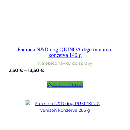
Farmina N&D dog QUINOA digestion mini
konzerva 140 g
Na objednávku do správy
Price
2,50
€
–
13,50
€
range:
2,50 €
Výber možností
through
13,50 €