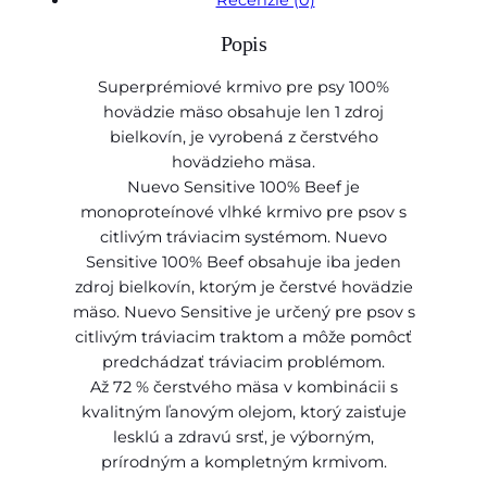
,
Recenzie (0)
o
3
Popis
N
U
0
Superprémiové krmivo pre psy 100%
E
hovädzie mäso obsahuje len 1 zdroj
V
bielkovín, je vyrobená z čerstvého
€
O
hovädzieho mäsa.
d
t
Nuevo Sensitive 100% Beef je
o
h
monoproteínové vlhké krmivo pre psov s
g
citlivým tráviacim systémom. Nuevo
S
r
Sensitive 100% Beef obsahuje iba jeden
e
o
zdroj bielkovín, ktorým je čerstvé hovädzie
n
mäso. Nuevo Sensitive je určený pre psov s
u
s
citlivým tráviacim traktom a môže pomôcť
i
g
predchádzať tráviacim problémom.
t
h
Až 72 % čerstvého mäsa v kombinácii s
i
kvalitným ľanovým olejom, ktorý zaisťuje
1
v
lesklú a zdravú srsť, je výborným,
e
7
prírodným a kompletným krmivom.
1