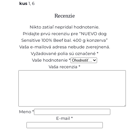
kus
1, 6
r
v
Recenzie
a
Nikto zatiaľ nepridal hodnotenie.
Pridajte prvú recenziu pre “NUEVO dog
Sensitive 100% Beef bal. 400 g konzerva”
Vaša e-mailová adresa nebude zverejnená.
Vyžadované polia sú označené
*
Vaše hodnotenie
*
Vaša recenzia
*
Meno
*
E-mail
*