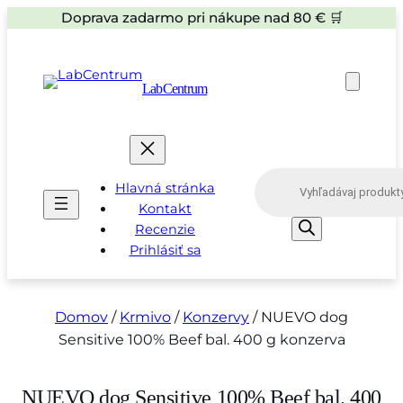
Doprava zadarmo pri nákupe nad 80 € 🛒
LabCentrum
P
Hlavná stránka
r
o
Kontakt
d
Recenzie
u
Prihlásiť sa
c
t
s
s
e
Domov
/
Krmivo
/
Konzervy
/ NUEVO dog
a
Sensitive 100% Beef bal. 400 g konzerva
r
c
h
NUEVO dog Sensitive 100% Beef bal. 400