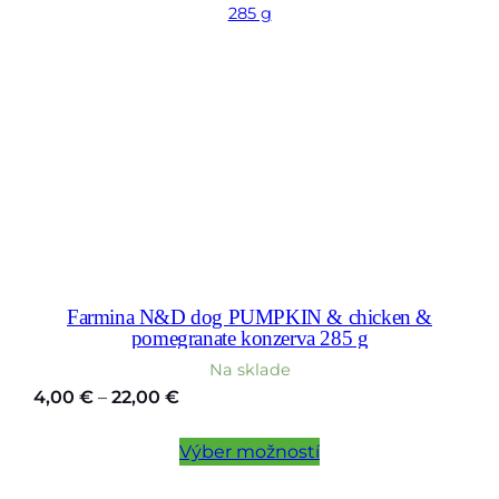
Farmina N&D dog PUMPKIN & chicken &
pomegranate konzerva 285 g
Na sklade
Price
4,00
€
–
22,00
€
range:
4,00 €
Výber možností
through