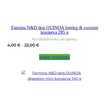
Farmina N&D dog QUINOA herring & coconut
konzerva 285 g
Na objednávku do správy
Price
4,00
€
–
22,00
€
range:
4,00 €
Výber možností
through
22,00 €