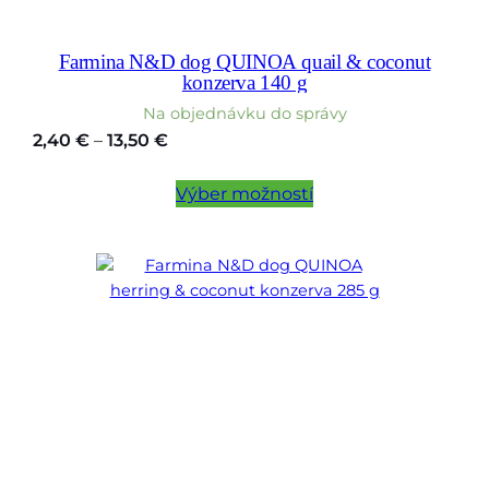
Farmina N&D dog QUINOA quail & coconut
konzerva 140 g
Na objednávku do správy
Price
2,40
€
–
13,50
€
range:
2,40 €
Výber možností
through
13,50 €