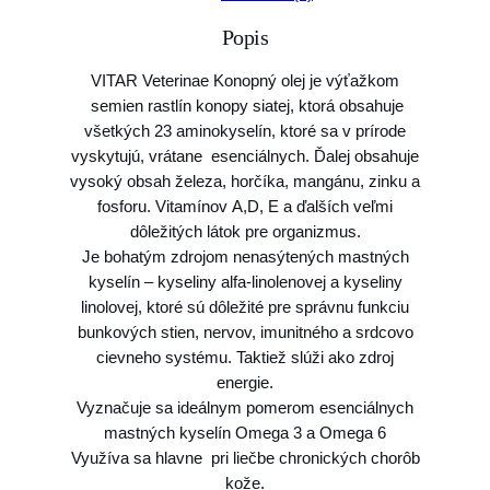
o
Popis
O
l
VITAR Veterinae Konopný olej je výťažkom
e
semien rastlín konopy siatej, ktorá obsahuje
j
všetkých 23 aminokyselín, ktoré sa v prírode
k
vyskytujú, vrátane esenciálnych. Ďalej obsahuje
o
vysoký obsah železa, horčíka, mangánu, zinku a
n
fosforu. Vitamínov A,D, E a ďalších veľmi
o
dôležitých látok pre organizmus.
p
Je bohatým zdrojom nenasýtených mastných
n
kyselín – kyseliny alfa-linolenovej a kyseliny
ý
linolovej, ktoré sú dôležité pre správnu funkciu
V
bunkových stien, nervov, imunitného a srdcovo
I
cievneho systému. Taktiež slúži ako zdroj
T
energie.
A
Vyznačuje sa ideálnym pomerom esenciálnych
R
mastných kyselín Omega 3 a Omega 6
V
Využíva sa hlavne pri liečbe chronických chorôb
e
kože.
t