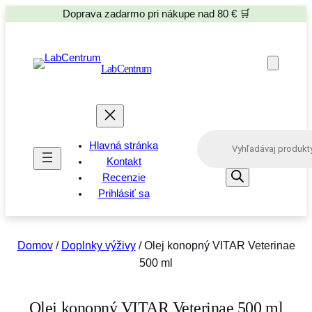
Doprava zadarmo pri nákupe nad 80 € 🛒
LabCentrum
P
Hlavná stránka
r
o
Kontakt
d
Recenzie
u
Prihlásiť sa
c
t
s
s
e
Domov
/
Doplnky výživy
/ Olej konopný VITAR Veterinae
a
500 ml
r
c
h
Olej konopný VITAR Veterinae 500 ml