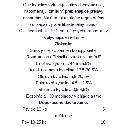
Obe kyseliny vykazujú antioxidačný účinok,
e
napomáhajú zmierniť prebiehajúce prejavy
r
ochorenia. Majú preukázateľne regeneračný,
i
protizápalový a antibakteriálny účinok.
n
Olej neobsahuje THC ani iné psychotropné látky
a
ovplyvňujúce vedomie.
e
Zloženie:
5
Surový olej zo semien konopy siatej,
0
Rosmarinus officinalis extrakt, vitamín E
0
Linolová kyselina: 44,5-65,5%
m
Alfa-Linolenová kyselina: 13,5-30,5%
l
Olejová kyselina: 5,5-20,5%
Palmitová kyselina 4,5 -12,5%
Stearová kyselina 0,5-4,5%
Exspirácia: 30 mesiacov v chlade a tme
Doporučené dávkovanie:
Psy do 10 kg 5
ml/denne
Psy 10-25 kg 10