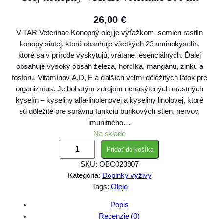
26,00
€
VITAR Veterinae Konopný olej je výťažkom semien rastlín
konopy siatej, ktorá obsahuje všetkých 23 aminokyselín,
ktoré sa v prírode vyskytujú, vrátane esenciálnych. Ďalej
obsahuje vysoký obsah železa, horčíka, mangánu, zinku a
fosforu. Vitamínov A,D, E a ďalších veľmi dôležitých látok pre
organizmus. Je bohatým zdrojom nenasýtených mastných
kyselín – kyseliny alfa-linolenovej a kyseliny linolovej, ktoré
sú dôležité pre správnu funkciu bunkových stien, nervov,
imunitného…
Na sklade
m
Pridať do košíka
n
SKU:
OBC023907
o
Kategória:
Doplnky výživy
ž
Tags:
Oleje
s
t
Popis
v
Recenzie (0)