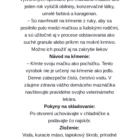
K
jeden rok vylúčili obilniny, konzervačné látky,
i
umelé farbivá a karagenan.
t
– Sú navrhnuté na kŕmenie z ruky, aby sa
t
posilnilo puto medzi mačkou a ľudskými rodičmi,
e
a sú užitočné aj v procese odstavovania ako
n
suché granule alebo príkrm na mokré krmivo.
c
Možno ich použiť aj na zakrytie liekov
a
Návod na kŕmenie:
t
– Kŕmte svoju mačku ako pochúťku. Tento
K
výrobok nie je určený na kŕmenie ako jedlo.
u
Denne zabezpečte čistú, čerstvú vodu. V
r
záujme zdravia vášho domáceho maznáčika
a
navštevujte pravidelne svojho veterinárneho
4
lekára.
t
Pokyny na skladovanie:
u
Po otvorení uchovávajte v chladničke a
b
podávajte čo najskôr.
y
Zloženie:
5
Voda, kuracie mäso, tapiokový škrob, prírodné
6