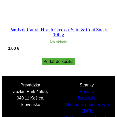
Pamlsok Canvit Health Care cat Skin & Coat Snack
100 g
Na sklade
3,00
€
Pridať do košíka
Prevádzka
Stránky
Zuzkin Park 459/6,
Kontakt
040 11 Košice,
Recenzie
Slovensko
Obchodné podmienky a
GDPR