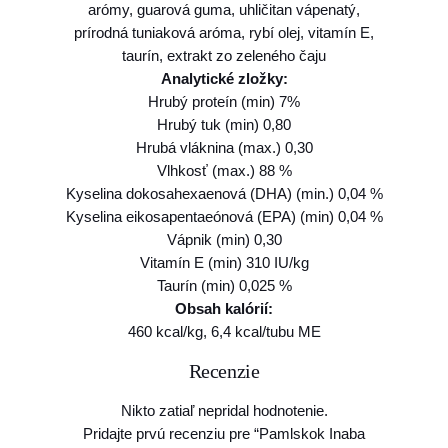
arómy, guarová guma, uhličitan vápenatý,
g
prírodná tuniaková aróma, rybí olej, vitamín E,
taurín, extrakt zo zeleného čaju
Analytické zložky:
Hrubý proteín (min) 7%
Hrubý tuk (min) 0,80
Hrubá vláknina (max.) 0,30
Vlhkosť (max.) 88 %
Kyselina dokosahexaenová (DHA) (min.) 0,04 %
Kyselina eikosapentaeónová (EPA) (min) 0,04 %
Vápnik (min) 0,30
Vitamín E (min) 310 IU/kg
Taurín (min) 0,025 %
Obsah kalórií:
460 kcal/kg, 6,4 kcal/tubu ME
Recenzie
Nikto zatiaľ nepridal hodnotenie.
Pridajte prvú recenziu pre “Pamlskok Inaba