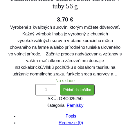
tuby 56 g
3,70
€
Vyrobené z kvalitných surovín, ktorým môžete dôverovať.
Každý výrobok Inaba je vyrobený z chutných
vysokokvalitných surovín vrátane kuracieho mäsa
chovaného na farme a/alebo prírodného tuniaka uloveného
vo voľnej prírode. – Začnite proces nadväzovania vzťahov s
vaším mačiatkom a zároveň mu doprajte
nízkokalorickú/vlhkú pochúťku s obsahom taurínu na
udržanie normálneho zraku, funkcie srdca a nervov a…
Na sklade
m
Pridať do košíka
n
SKU:
OBC025250
o
Kategória:
Pamlsky
ž
s
Popis
t
Recenzie (0)
v