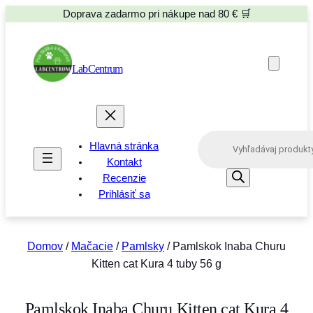
Doprava zadarmo pri nákupe nad 80 € 🛒
LabCentrum
P
Hlavná stránka
r
o
Kontakt
d
Recenzie
u
Prihlásiť sa
c
t
s
s
e
Domov
/
Mačacie
/
Pamlsky
/ Pamlskok Inaba Churu
a
Kitten cat Kura 4 tuby 56 g
r
c
h
Pamlskok Inaba Churu Kitten cat Kura 4