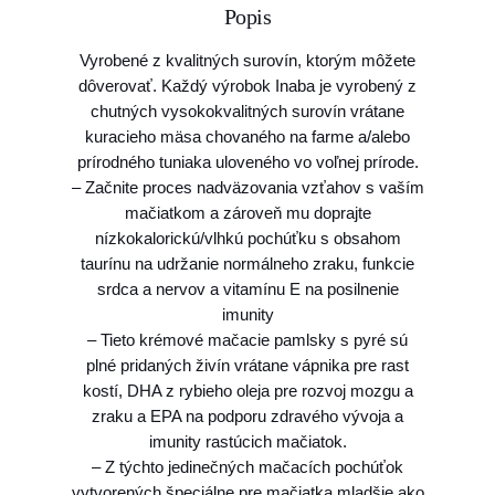
Popis
o
P
Vyrobené z kvalitných surovín, ktorým môžete
a
dôverovať. Každý výrobok Inaba je vyrobený z
m
chutných vysokokvalitných surovín vrátane
l
kuracieho mäsa chovaného na farme a/alebo
s
prírodného tuniaka uloveného vo voľnej prírode.
k
– Začnite proces nadväzovania vzťahov s vaším
o
mačiatkom a zároveň mu doprajte
k
nízkokalorickú/vlhkú pochúťku s obsahom
I
taurínu na udržanie normálneho zraku, funkcie
n
srdca a nervov a vitamínu E na posilnenie
a
imunity
b
– Tieto krémové mačacie pamlsky s pyré sú
a
plné pridaných živín vrátane vápnika pre rast
C
kostí, DHA z rybieho oleja pre rozvoj mozgu a
h
zraku a EPA na podporu zdravého vývoja a
u
imunity rastúcich mačiatok.
r
– Z týchto jedinečných mačacích pochúťok
u
vytvorených špeciálne pre mačiatka mladšie ako