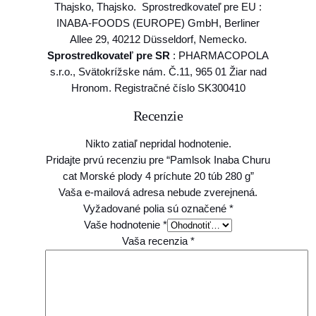
Thajsko, Thajsko. Sprostredkovateľ pre EU :
t
INABA-FOODS (EUROPE) GmbH, Berliner
e
Allee 29, 40212 Düsseldorf, Nemecko.
2
Sprostredkovateľ pre SR
: PHARMACOPOLA
0
s.r.o., Svätokrížske nám. Č.11, 965 01 Žiar nad
t
Hronom. Registračné číslo SK300410
ú
b
Recenzie
2
8
Nikto zatiaľ nepridal hodnotenie.
0
Pridajte prvú recenziu pre “Pamlsok Inaba Churu
g
cat Morské plody 4 príchute 20 túb 280 g”
Vaša e-mailová adresa nebude zverejnená.
Vyžadované polia sú označené
*
Vaše hodnotenie
*
Vaša recenzia
*