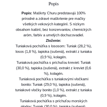
Popis
o
P
Popis:
Maškrty Churu predstavujú 100%
a
prírodné a zdravé maškrtenie pre mačky
m
všetkých vekových kategórií. S nízkym
l
obsahom kalórií, bez konzervantov, chemických
s
aróm, farbív a umelých dochucovadiel.
o
Zloženie:
k
Tuniaková pochúťka s lososom: Tuniak (28,2 %),
I
losos (1,8 %), tapioka (sušená), extrakt z tuniaka
n
(0,9 %), kolagén.
a
Tuniaková pochúťka s príchuťou kreviet: Tuniak
b
(30,0 %), tapioka (sušená), extrakt z kreviet (0,6
a
%), kolagén.
C
Tuniaková pochúťka s tuniakovými vločkami
h
bonito: Tuniak (29,0 %), tapioka (sušená),
u
tuniakové vločky bonito (1,0 %), extrakt z tuniaka
r
(0,9 %), kolagén.
u
Tuniaková pochúťka s príchuťou morských
c
plodov: Tuniak (30,0 %), tapioka (sušená),