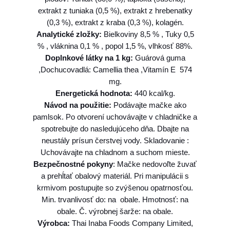
a
extrakt z tuniaka (0,5 %), extrakt z hrebenatky
t
(0,3 %), extrakt z kraba (0,3 %), kolagén.
M
Analytické zložky:
Bielkoviny 8,5 % , Tuky 0,5
o
% , vláknina 0,1 % , popol 1,5 %, vlhkosť 88%.
r
Doplnkové látky na 1 kg:
Guárová guma
s
,Dochucovadlá: Camellia thea ,Vitamín E 574
k
mg.
é
Energetická hodnota:
440 kcal/kg.
p
Návod na použitie:
Podávajte mačke ako
l
pamlsok. Po otvorení uchovávajte v chladničke a
o
spotrebujte do nasledujúceho dňa. Dbajte na
d
neustály prísun čerstvej vody. Skladovanie :
y
Uchovávajte na chladnom a suchom mieste.
4
Bezpečnostné pokyny
: Mačke nedovoľte žuvať
p
a prehĺtať obalový materiál. Pri manipulácii s
r
krmivom postupujte so zvýšenou opatrnosťou.
í
Min. trvanlivosť do: na obale. Hmotnosť: na
c
obale. Č. výrobnej šarže: na obale.
h
Výrobca:
Thai Inaba Foods Company Limited,
u