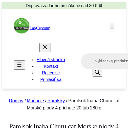
Doprava zadarmo pri nákupe nad 80 € 🛒
LabCentrum
P
Hlavná stránka
r
o
Kontakt
d
Recenzie
u
Prihlásiť sa
c
t
s
s
e
Domov
/
Mačacie
/
Pamlsky
/ Pamlsok Inaba Churu cat
a
Morské plody 4 príchute 20 túb 280 g
r
c
h
Pamlsok Inaba Churu cat Morské plody 4