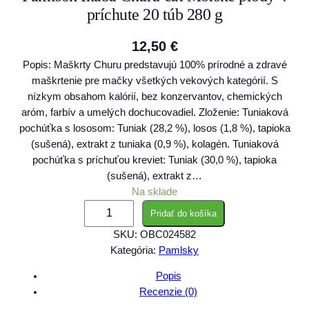
príchute 20 túb 280 g
12,50
€
Popis: Maškrty Churu predstavujú 100% prírodné a zdravé
maškrtenie pre mačky všetkých vekových kategórií. S
nízkym obsahom kalórií, bez konzervantov, chemických
aróm, farbív a umelých dochucovadiel. Zloženie: Tuniaková
pochúťka s lososom: Tuniak (28,2 %), losos (1,8 %), tapioka
(sušená), extrakt z tuniaka (0,9 %), kolagén. Tuniaková
pochúťka s príchuťou kreviet: Tuniak (30,0 %), tapioka
(sušená), extrakt z…
Na sklade
m
Pridať do košíka
n
SKU:
OBC024582
o
Kategória:
Pamlsky
ž
s
Popis
t
Recenzie (0)
v