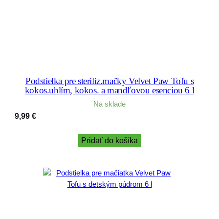
k
g
(
1
0
L
)
Podstielka pre steriliz.mačky Velvet Paw Tofu s
kokos.uhlím, kokos. a mandľovou esenciou 6 l
Na sklade
9,99
€
Pridať do košíka