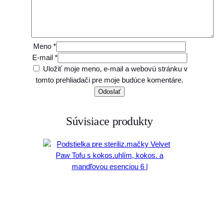
i
v
e
r
Meno
*
s
E-mail
*
a
Uložiť moje meno, e-mail a webovú stránku v
l
tomto prehliadači pre moje budúce komentáre.
S
t
r
a
Súvisiace produkty
w
b
e
r
r
y
5
,
5