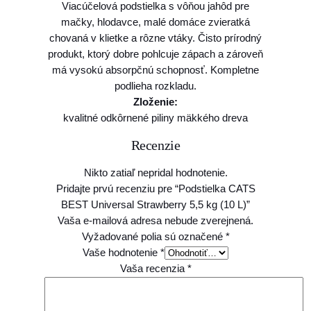
Viacúčelová podstielka s vôňou jahôd pre
o
mačky, hlodavce, malé domáce zvieratká
d
chovaná v klietke a rôzne vtáky. Čisto prírodný
s
produkt, ktorý dobre pohlcuje zápach a zároveň
t
má vysokú absorpčnú schopnosť. Kompletne
i
podlieha rozkladu.
e
Zloženie:
l
kvalitné odkôrnené piliny mäkkého dreva
k
a
Recenzie
C
A
Nikto zatiaľ nepridal hodnotenie.
T
Pridajte prvú recenziu pre “Podstielka CATS
S
BEST Universal Strawberry 5,5 kg (10 L)”
B
Vaša e-mailová adresa nebude zverejnená.
E
Vyžadované polia sú označené
*
S
Vaše hodnotenie
*
T
Vaša recenzia
*
U
n