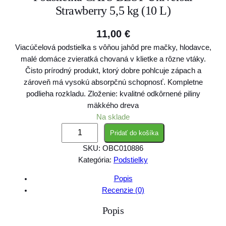
Strawberry 5,5 kg (10 L)
11,00
€
Viacúčelová podstielka s vôňou jahôd pre mačky, hlodavce,
malé domáce zvieratká chovaná v klietke a rôzne vtáky.
Čisto prírodný produkt, ktorý dobre pohlcuje zápach a
zároveň má vysokú absorpčnú schopnosť. Kompletne
podlieha rozkladu. Zloženie: kvalitné odkôrnené piliny
mäkkého dreva
Na sklade
m
Pridať do košíka
n
SKU:
OBC010886
o
Kategória:
Podstielky
ž
s
Popis
t
Recenzie (0)
v
Popis
o
P