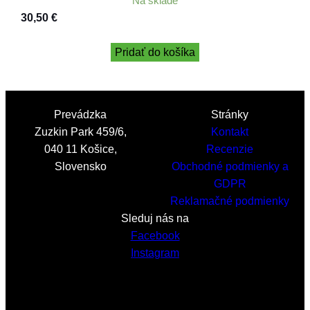
Na sklade
30,50
€
Pridať do košíka
Prevádzka
Stránky
Zuzkin Park 459/6,
Kontakt
040 11 Košice,
Recenzie
Slovensko
Obchodné podmienky a
GDPR
Reklamačné podmienky
Sleduj nás na
Facebook
Instagram