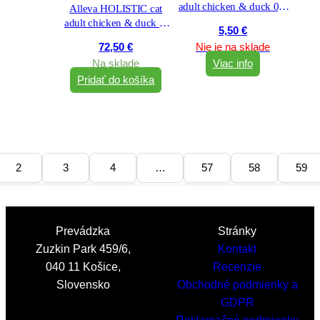
adult chicken & duck 0,4
Alleva HOLISTIC cat
kg
adult chicken & duck &
5,50
€
aloe vera & gingseng 10
72,50
€
Nie je na sklade
kg
Na sklade
Viac info
Pridať do košíka
2
3
4
…
57
58
59
Prevádzka
Stránky
Zuzkin Park 459/6,
Kontakt
040 11 Košice,
Recenzie
Slovensko
Obchodné podmienky a
GDPR