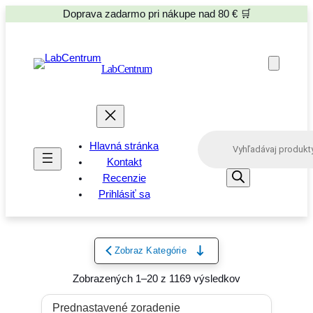
Doprava zadarmo pri nákupe nad 80 € 🛒
LabCentrum
P
Hlavná stránka
r
o
Kontakt
d
Recenzie
u
Prihlásiť sa
c
t
s
s
e
Zobraz Kategórie
a
r
Zobrazených 1–20 z 1169 výsledkov
c
h