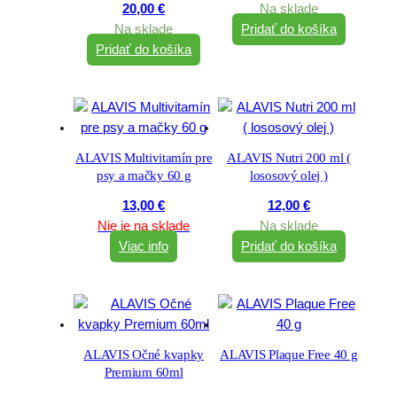
20,00
€
Na sklade
Na sklade
Pridať do košíka
Pridať do košíka
ALAVIS Multivitamín pre
ALAVIS Nutri 200 ml (
psy a mačky 60 g
lososový olej )
13,00
€
12,00
€
Nie je na sklade
Na sklade
Viac info
Pridať do košíka
ALAVIS Očné kvapky
ALAVIS Plaque Free 40 g
Premium 60ml