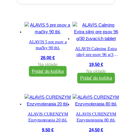
ALAVIS 5 pre psov a
mačky 90 tbl.
ALAVIS Calming Extra
silný pre psov 96 g/30
26,00
€
žuvacích tabliet
Na sklade
19,50
€
Pridať do košíka
Na sklade
Pridať do košíka
ALAVIS CURENZYM
ALAVIS CURENZYM
Enzymoterapia 20 tbl.
Enzymoterapia 80 tbl.
9,50
€
24,50
€