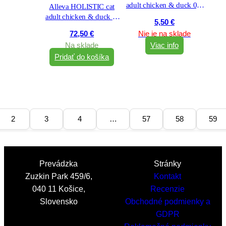
adult chicken & duck 0,4
Alleva HOLISTIC cat
kg
adult chicken & duck &
5,50
€
aloe vera & gingseng 10
72,50
€
Nie je na sklade
kg
Na sklade
Viac info
Pridať do košíka
2
3
4
…
57
58
59
Prevádzka
Stránky
Zuzkin Park 459/6,
Kontakt
040 11 Košice,
Recenzie
Slovensko
Obchodné podmienky a
GDPR