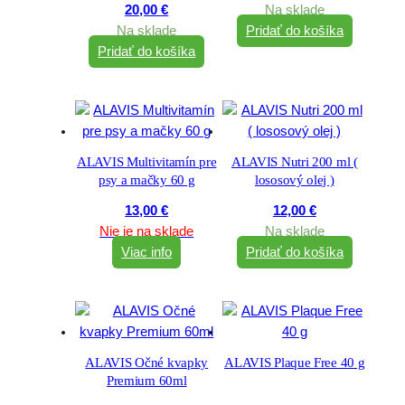
20,00
€
Na sklade
Na sklade
Pridať do košíka
Pridať do košíka
ALAVIS Multivitamín pre
ALAVIS Nutri 200 ml (
psy a mačky 60 g
lososový olej )
13,00
€
12,00
€
Nie je na sklade
Na sklade
Viac info
Pridať do košíka
ALAVIS Očné kvapky
ALAVIS Plaque Free 40 g
Premium 60ml