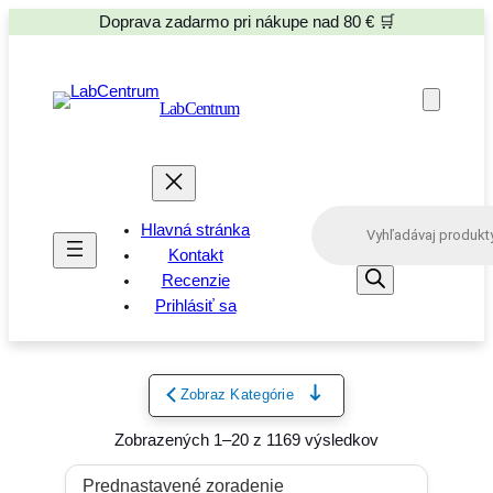
Doprava zadarmo pri nákupe nad 80 € 🛒
LabCentrum
P
Hlavná stránka
r
o
Kontakt
d
Recenzie
u
Prihlásiť sa
c
t
s
s
e
Zobraz Kategórie
a
r
Zobrazených 1–20 z 1169 výsledkov
c
h