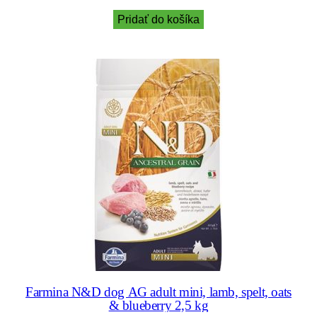
Pridať do košíka
Farmina N&D dog AG adult mini, lamb, spelt, oats
& blueberry 2,5 kg