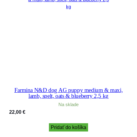
Farmina N&D dog AG puppy medium & maxi,
lamb, spelt, oats & blueberry 2,5 kg
Na sklade
22,00
€
Pridať do košíka