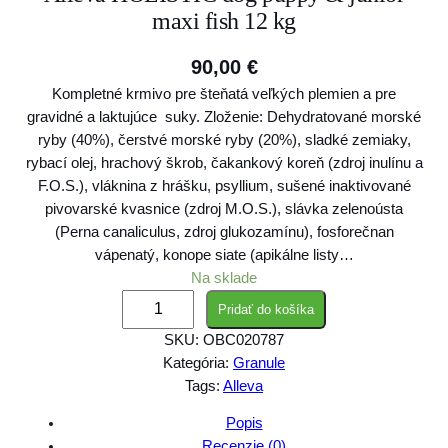
maxi fish 12 kg
90,00
€
Kompletné krmivo pre šteňatá veľkých plemien a pre
gravidné a laktujúce suky. Zloženie: Dehydratované morské
ryby (40%), čerstvé morské ryby (20%), sladké zemiaky,
rybací olej, hrachový škrob, čakankový koreň (zdroj inulínu a
F.O.S.), vláknina z hrášku, psyllium, sušené inaktivované
pivovarské kvasnice (zdroj M.O.S.), slávka zelenoústa
(Perna canaliculus, zdroj glukozamínu), fosforečnan
vápenatý, konope siate (apikálne listy…
Na sklade
m
Pridať do košíka
n
SKU:
OBC020787
o
Kategória:
Granule
ž
Tags:
Alleva
s
t
Popis
v
Recenzie (0)