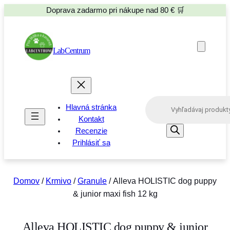
Doprava zadarmo pri nákupe nad 80 € 🛒
LabCentrum
P
Hlavná stránka
r
o
Kontakt
d
Recenzie
u
Prihlásiť sa
c
t
s
s
e
Domov
/
Krmivo
/
Granule
/ Alleva HOLISTIC dog puppy
a
& junior maxi fish 12 kg
r
c
h
Alleva HOLISTIC dog puppy & junior