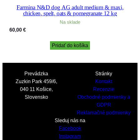
Farmina N&D dog AG adult medium & maxi,
chicken, spelt, oats & pomegranate 12 kg
Na sklade
60,00
€
Pridať do košíka
Prevádzka
Stránky
Zuzkin Park 459/6,
Kontakt
040 11 Košice,
Recenzie
Slovensko
Obchodné podmienky a
GDPR
Reklamačné podmienky
Sleduj nás na
Facebook
Instagram