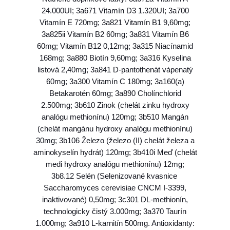
u
24.000UI; 3a671 Vitamín D3 1.320UI; 3a700
p
Vitamín E 720mg; 3a821 Vitamín B1 9,60mg;
p
3a825ii Vitamín B2 60mg; 3a831 Vitamín B6
y
60mg; Vitamín B12 0,12mg; 3a315 Niacínamid
&
168mg; 3a880 Biotín 9,60mg; 3a316 Kyselina
j
listová 2,40mg; 3a841 D-pantothenát vápenatý
u
60mg; 3a300 Vitamín C 180mg; 3a160(a)
n
Betakarotén 60mg; 3a890 Cholínchlorid
i
2.500mg; 3b610 Zinok (chelát zinku hydroxy
o
analógu methionínu) 120mg; 3b510 Mangán
r
(chelát mangánu hydroxy analógu methionínu)
m
30mg; 3b106 Železo (železo (II) chelát železa a
a
aminokyselín hydrát) 120mg; 3b410i Meď (chelát
x
medi hydroxy analógu methionínu) 12mg;
i
3b8.12 Selén (Selenizované kvasnice
f
Saccharomyces cerevisiae CNCM I-3399,
i
inaktivované) 0,50mg; 3c301 DL-methionín,
s
technologicky čistý 3.000mg; 3a370 Taurín
h
1.000mg; 3a910 L-karnitín 500mg. Antioxidanty:
1