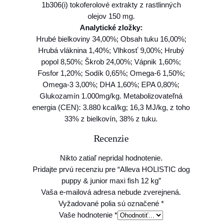
1b306(i) tokoferolové extrakty z rastlinných
2
olejov 150 mg.
k
Analytické zložky:
g
Hrubé bielkoviny 34,00%; Obsah tuku 16,00%;
Hrubá vláknina 1,40%; Vlhkosť 9,00%; Hrubý
popol 8,50%; Škrob 24,00%; Vápnik 1,60%;
Fosfor 1,20%; Sodík 0,65%; Omega-6 1,50%;
Omega-3 3,00%; DHA 1,60%; EPA 0,80%;
Glukozamín 1.000mg/kg. Metabolizovateľná
energia (CEN): 3.880 kcal/kg; 16,3 MJ/kg, z toho
33% z bielkovín, 38% z tuku.
Recenzie
Nikto zatiaľ nepridal hodnotenie.
Pridajte prvú recenziu pre “Alleva HOLISTIC dog
puppy & junior maxi fish 12 kg”
Vaša e-mailová adresa nebude zverejnená.
Vyžadované polia sú označené
*
Vaše hodnotenie
*