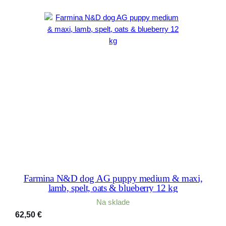
Farmina N&D dog AG puppy medium & maxi,
lamb, spelt, oats & blueberry 12 kg
Na sklade
62,50
€