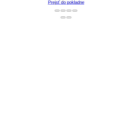
v
Prejsť do pokladne
košíku