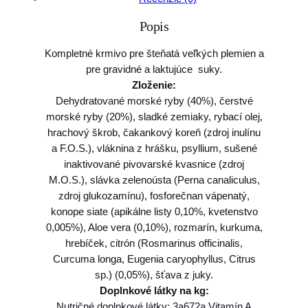
o
Popis
A
l
Kompletné krmivo pre šteňatá veľkých plemien a
l
pre gravidné a laktujúce suky.
e
Zloženie:
v
Dehydratované morské ryby (40%), čerstvé
a
morské ryby (20%), sladké zemiaky, rybací olej,
H
hrachový škrob, čakankový koreň (zdroj inulínu
O
a F.O.S.), vláknina z hrášku, psyllium, sušené
L
inaktivované pivovarské kvasnice (zdroj
I
M.O.S.), slávka zelenoústa (Perna canaliculus,
S
zdroj glukozamínu), fosforečnan vápenatý,
T
konope siate (apikálne listy 0,10%, kvetenstvo
I
0,005%), Aloe vera (0,10%), rozmarín, kurkuma,
C
hrebíček, citrón (Rosmarinus officinalis,
d
Curcuma longa, Eugenia caryophyllus, Citrus
o
sp.) (0,05%), šťava z juky.
g
Doplnkové látky na kg:
p
Nutričné doplnkové látky: 3a672a Vitamín A