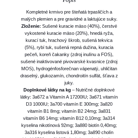
Kompletné krmivo pre šteňatá trpasličích a
malých plemien a pre gravidné a laktujúce suky.
Zloženie:
Sušené kuracie mäso (40%), čerstvé
vykostené kuracie mäso (20%), hnedá ryža,
kurací tuk, hrachový škrob, sušená tekvica
(5%), rybí tuk, sušená repná dužina, kuracia
pečeň, koreň čakanky (zdroj inulínu a FOS),
sušené inaktivované pivovarské kvasnice (zdroj
MOS), hydrogénfosforečnan vápenatý, uhličitan
draselný, glukozamín, chondroitín sulfát, šťava z
juky.
Doplnkové látky na kg
– Nutričné doplnkové
látky:
3a672 a Vitamín A 17200IU; 3a671 vitamín
D3 1000IU; 3a700 vitamín E 300mg; 3a820
vitamín B1 8mg; vitamín B2 24mg; 3a831
vitamín B6 14mg; vitamín B12 0,10mg; 3a314
kyselina nikotínová 92mg; 3a880 biotín 0,40mg;
3a316 kyselina listová 1,80mg; 3a890 cholín