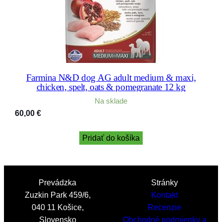
Farmina N&D dog AG adult medium & maxi,
chicken, spelt, oats & pomegranate 12 kg
Na sklade
60,00
€
Pridať do košíka
Prevádzka
Stránky
Zuzkin Park 459/6,
Kontakt
040 11 Košice,
Recenzie
Slovensko
Obchodné podmienky a