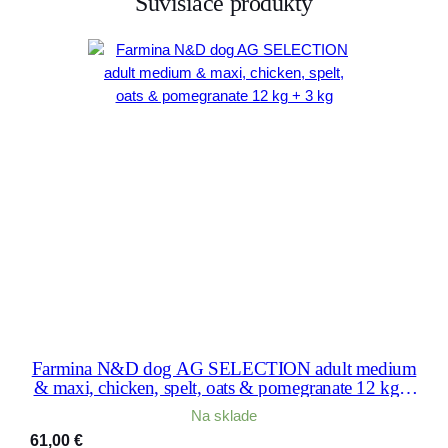
Súvisiace produkty
Farmina N&D dog AG SELECTION adult medium
& maxi, chicken, spelt, oats & pomegranate 12 kg +
3 kg
Na sklade
61,00
€