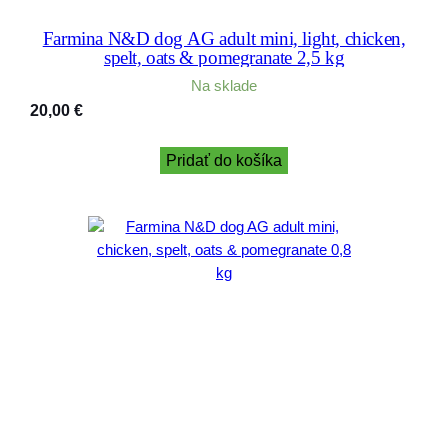
Farmina N&D dog AG adult mini, light, chicken,
spelt, oats & pomegranate 2,5 kg
Na sklade
20,00
€
Pridať do košíka