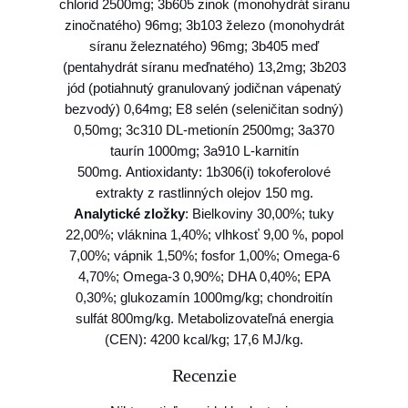
chlorid 2500mg; 3b605 zinok (monohydrát síranu
zinočnatého) 96mg; 3b103 železo (monohydrát
síranu železnatého) 96mg; 3b405 meď
(pentahydrát síranu meďnatého) 13,2mg; 3b203
jód (potiahnutý granulovaný jodičnan vápenatý
bezvodý) 0,64mg; E8 selén (seleničitan sodný)
0,50mg; 3c310 DL-metionín 2500mg; 3a370
taurín 1000mg; 3a910 L-karnitín
500mg. Antioxidanty: 1b306(i) tokoferolové
extrakty z rastlinných olejov 150 mg.
Analytické zložky
:
Bielkoviny 30,00%; tuky
22,00%; vláknina 1,40%; vlhkosť 9,00 %, popol
7,00%; vápnik 1,50%; fosfor 1,00%; Omega-6
4,70%; Omega-3 0,90%; DHA 0,40%; EPA
0,30%; glukozamín 1000mg/kg; chondroitín
sulfát 800mg/kg. Metabolizovateľná energia
(CEN): 4200 kcal/kg; 17,6 MJ/kg.
Recenzie