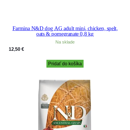
Farmina N&D dog AG adult mini, chicken, spelt,
oats & pomegranate 0,8 kg
Na sklade
12,50
€
Pridať do košíka