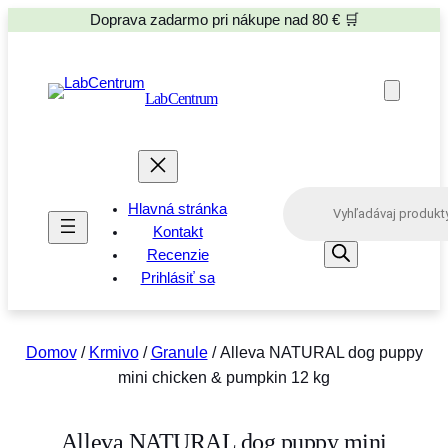
Doprava zadarmo pri nákupe nad 80 € 🛒
LabCentrum
P
Hlavná stránka
r
o
Kontakt
d
Recenzie
u
Prihlásiť sa
c
t
s
s
e
Domov
/
Krmivo
/
Granule
/ Alleva NATURAL dog puppy
a
mini chicken & pumpkin 12 kg
r
c
h
Alleva NATURAL dog puppy mini