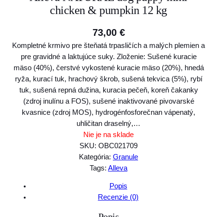
chicken & pumpkin 12 kg
73,00
€
Kompletné krmivo pre šteňatá trpasličích a malých plemien a
pre gravidné a laktujúce suky. Zloženie: Sušené kuracie
mäso (40%), čerstvé vykostené kuracie mäso (20%), hnedá
ryža, kurací tuk, hrachový škrob, sušená tekvica (5%), rybí
tuk, sušená repná dužina, kuracia pečeň, koreň čakanky
(zdroj inulínu a FOS), sušené inaktivované pivovarské
kvasnice (zdroj MOS), hydrogénfosforečnan vápenatý,
uhličitan draselný,…
Nie je na sklade
SKU:
OBC021709
Kategória:
Granule
Tags:
Alleva
Popis
Recenzie (0)
Popis