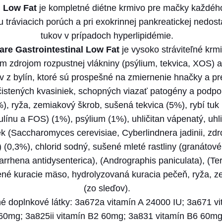
l Low Fat
je kompletné diétne krmivo pre mačky každéh
l
 tráviacich porúch a pri exokrinnej pankreatickej nedos
l
tukov v prípadoch hyperlipidémie.
e
Care Gastrointestinal Low Fat
je vysoko stráviteľné k
v
m zdrojom rozpustnej vlákniny (psýlium, tekvica, XOS) a
a
v z bylín, ktoré sú prospešné na zmiernenie hnačky a pre
V
stených kvasiniek, schopných viazať patogény a podporiť
E
 ryža, zemiakový škrob, sušená tekvica (5%), rybí tuk (
T
ulínu a FOS) (1%), psýlium (1%), uhličitan vápenatý, uhl
C
ek (Saccharomyces cerevisiae, Cyberlindnera jadinii, zd
A
 (0,3%), chlorid sodný, sušené mleté rastliny (granátov
R
rrhena antidysenterica), (Andrographis paniculata), (Term
E
ené kuracie mäso, hydrolyzovaná kuracia pečeň, ryža, ze
c
(zo sleďov).
a
né doplnkové látky: 3a672a vitamín A 24000 IU; 3a671 v
t
60mg; 3a825ii vitamín B2 60mg; 3a831 vitamín B6 60mg
a