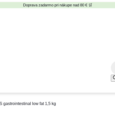
Doprava zadarmo pri nákupe nad 80 € 🛒
P
r
o
d
u
c
gastrointestinal low fat 1,5 kg
t
s