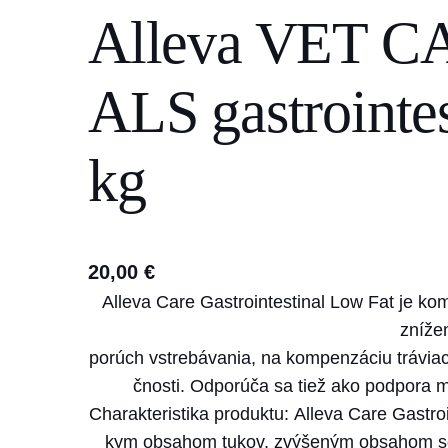
Alleva VET CA
s
e
a
ALS gastrointes
r
c
kg
h
20,00
€
Alleva Care Gastrointestinal Low Fat je k
zníže
porúch vstrebávania, na kompenzáciu tráviaci
čnosti. Odporúča sa tiež ako podpora m
Charakteristika produktu: Alleva Care Gastroi
kym obsahom tukov, zvýšeným obsahom sod