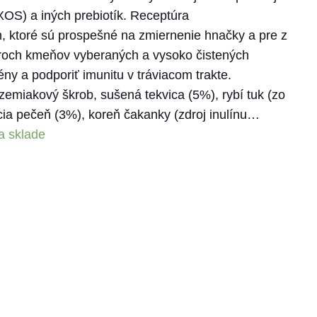
 XOS) a iných prebiotík. Receptúra
n, ktoré sú prospešné na zmiernenie hnačky a pre z
 troch kmeňov vyberaných a vysoko čistených
ny a podporiť imunitu v tráviacom trakte.
zemiakový škrob, sušená tekvica (5%), rybí tuk (zo
cia pečeň (3%), koreň čakanky (zdroj inulínu…
a sklade