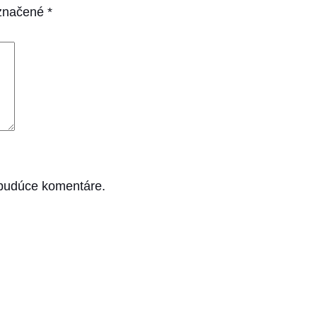
označené
*
 budúce komentáre.