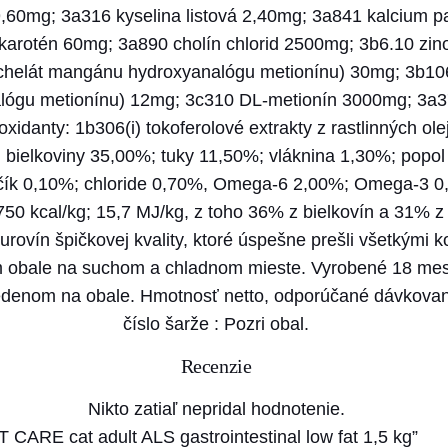
9,60mg; 3a316 kyselina listová 2,40mg; 3a841 kalcium 
d
karotén 60mg; 3a890 cholín chlorid 2500mg; 3b6.10 zino
u
helát mangánu hydroxyanalógu metionínu) 30mg; 3b106 
l
lógu metionínu) 12mg; 3c310 DL-metionín 3000mg; 3a37
t
xidanty: 1b306(i) tokoferolové extrakty z rastlinných o
A
 bielkoviny 35,00%; tuky 11,50%; vláknina 1,30%; popol
L
orčík 0,10%; chloride 0,70%, Omega-6 2,00%; Omega-3
S
50 kcal/kg; 15,7 MJ/kg, z toho 36% z bielkovín a 31% z
g
ovín špičkovej kvality, ktoré úspešne prešli všetkými k
a
 obale na suchom a chladnom mieste. Vyrobené 18 mes
s
edenom na obale. Hmotnosť netto, odporúčané dávkovanie
t
číslo šarže : Pozri obal.
r
o
Recenzie
i
Nikto zatiaľ nepridal hodnotenie.
n
T CARE cat adult ALS gastrointestinal low fat 1,5 kg”
t