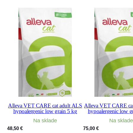
Alleva VET CARE cat adult ALS
Alleva VET CARE cat
hypoalergenic low grain 5 kg
hypoalergenic low g
Na sklade
Na sklade
48,50
€
75,00
€