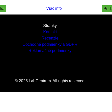
Viac info
íka
Prid
Stránky
Kontakt
Recenzie
Obchodné podmienky a GDPR
Reklamačné podmienky
© 2025 LabCentrum. All rights reserved.