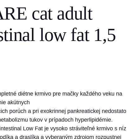
RE cat adult
tinal low fat 1,5
ompletné diétne krmivo pre mačky každého veku na
nie akútnych
ch porúch a pri exokrinnej pankreatickej nedostato
etabolizmu tukov v prípadoch hyperlipidémie.
ntestinal Low Fat je vysoko stráviteľné krmivo s níz
íka a draslíka a vyberaným zdrojom rozpustnej