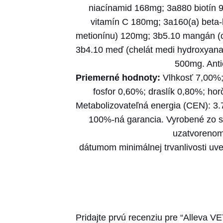
niacínamid 168mg; 3a880 biotín 
vitamín C 180mg; 3a160(a) beta-
metionínu) 120mg; 3b5.10 mangán (c
3b4.10 meď (chelát medi hydroxyana
500mg. Antio
Priemerné hodnoty:
Vlhkosť 7,00%;
fosfor 0,60%; draslík 0,80%; h
Metabolizovateľná energia (CEN): 3.7
100%-ná garancia. Vyrobené zo sur
uzatvorenom
dátumom minimálnej trvanlivosti uv
Pridajte prvú recenziu pre “Alleva VE