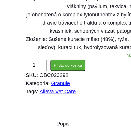
vlákniny (psýlium, tekvica,
je obohatená o komplex fytonutrientov z bylí
dravie tráviaceho traktu a o komplex
kvasiniek, schopných viazať patogé
Zloženie: Sušené kuracie mäso (48%), ryža, 
sleďov), kurací tuk, hydrolyzovaná kura
N
m
Pridať do košíka
n
SKU:
OBC023292
o
Kategória:
Granule
ž
Tags:
Alleva Vet Care
s
t
v
o
Popis
A