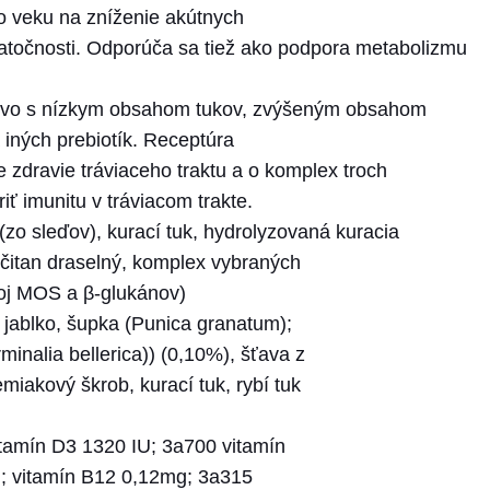
o veku na zníženie akútnych
tatočnosti. Odporúča sa tiež ako podpora metabolizmu
rmivo s nízkym obsahom tukov, zvýšeným obsahom
 iných prebiotík. Receptúra
 zdravie tráviaceho traktu a o komplex troch
 imunitu v tráviacom trakte.
zo sleďov), kurací tuk, hydrolyzovaná kuracia
ičitan draselný, komplex vybraných
roj MOS a β-glukánov)
é jablko, šupka (Punica granatum);
inalia bellerica)) (0,10%), šťava z
miakový škrob, kurací tuk, rybí tuk
itamín D3 1320 IU; 3a700 vitamín
; vitamín B12 0,12mg; 3a315