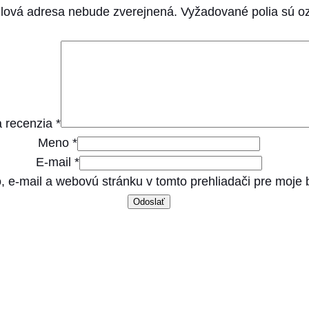
lová adresa nebude zverejnená.
Vyžadované polia sú 
e
s
t
i
n
a
 recenzia
*
l
Meno
*
l
E-mail
*
o
, e-mail a webovú stránku v tomto prehliadači pre moje
w
f
a
t
1
,
5