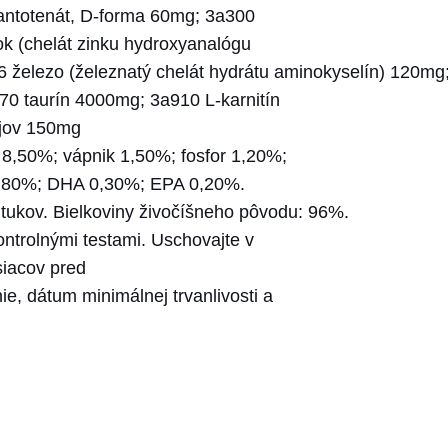
pantotenát, D-forma 60mg; 3a300
k (chelát zinku hydroxyanalógu
železo (železnatý chelát hydrátu aminokyselín) 120mg
0 taurín 4000mg; 3a910 L-karnitín
lejov 150mg
 8,50%; vápnik 1,50%; fosfor 1,20%;
 0,80%; DHA 0,30%; EPA 0,20%.
 tukov. Bielkoviny živočíšneho pôvodu: 96%.
ontrolnými testami. Uschovajte v
iacov pred
, dátum minimálnej trvanlivosti a