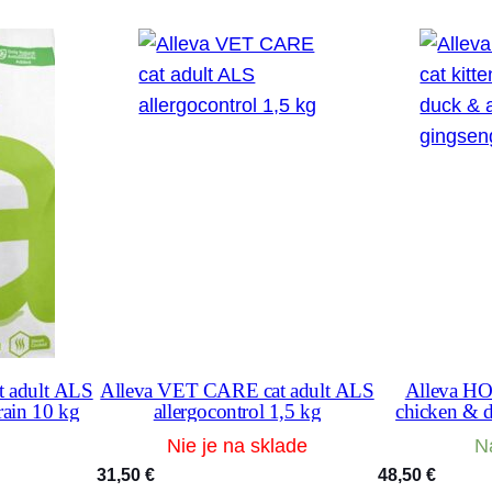
k
g
 adult ALS
Alleva VET CARE cat adult ALS
Alleva HO
rain 10 kg
allergocontrol 1,5 kg
chicken & 
gin
Nie je na sklade
N
31,50
€
48,50
€