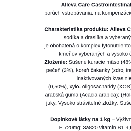
Alleva Care Gastrointestina
porúch vstrebávania, na kompenzáciu
Charakteristika produktu: Alleva 
sodíka a draslíka a vyberaný
je obohatená o komplex fytonutriento
kmeňov vyberaných a vysoko či
Zloženie:
Sušené kuracie mäso (48%),
pečeň (3%), koreň čakanky (zdroj in
inaktivovaných kvasini
(0,50%), xylo- oligosacharidy (XOS)
arabská guma (Acacia arabica); (Hola
juky. Vysoko stráviteľné zložky: Suš
Doplnkové látky na 1 kg
– Výživ
E 720mg; 3a820 vitamín B1 9,