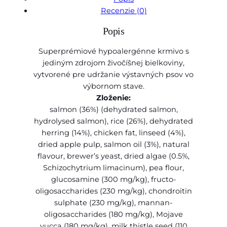
v
Recenzie (0)
o
Popis
B
r
Superprémiové hypoalergénne krmivo s
i
jediným zdrojom živočíšnej bielkoviny,
t
vytvorené pre udržanie výstavných psov vo
C
výbornom stave.
a
Zloženie:
r
salmon (36%) (dehydrated salmon,
e
hydrolysed salmon), rice (26%), dehydrated
d
herring (14%), chicken fat, linseed (4%),
o
dried apple pulp, salmon oil (3%), natural
g
flavour, brewer’s yeast, dried algae (0.5%,
H
Schizochytrium limacinum), pea flour,
y
glucosamine (300 mg/kg), fructo-
p
oligosaccharides (230 mg/kg), chondroitin
o
sulphate (230 mg/kg), mannan-
a
oligosaccharides (180 mg/kg), Mojave
l
yucca (180 mg/kg), milk thistle seed (110