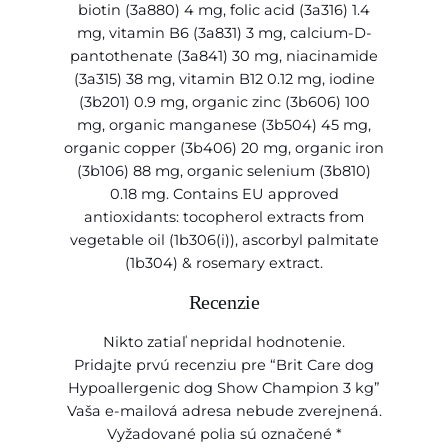
biotin (3a880) 4 mg, folic acid (3a316) 1.4
i
mg, vitamin B6 (3a831) 3 mg, calcium-D-
o
pantothenate (3a841) 30 mg, niacinamide
n
(3a315) 38 mg, vitamin B12 0.12 mg, iodine
3
(3b201) 0.9 mg, organic zinc (3b606) 100
k
mg, organic manganese (3b504) 45 mg,
g
organic copper (3b406) 20 mg, organic iron
(3b106) 88 mg, organic selenium (3b810)
0.18 mg. Contains EU approved
antioxidants: tocopherol extracts from
vegetable oil (1b306(i)), ascorbyl palmitate
(1b304) & rosemary extract.
Recenzie
Nikto zatiaľ nepridal hodnotenie.
Pridajte prvú recenziu pre “Brit Care dog
Hypoallergenic dog Show Champion 3 kg”
Vaša e-mailová adresa nebude zverejnená.
Vyžadované polia sú označené
*