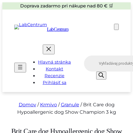
Doprava zadarmo pri nákupe nad 80 € 🛒
LabCentrum
P
Hlavná stránka
r
o
Kontakt
d
Recenzie
u
Prihlásiť sa
c
t
s
s
e
Domov
/
Krmivo
/
Granule
/ Brit Care dog
a
Hypoallergenic dog Show Champion 3 kg
r
c
h
Brit Care dog Hypoallergenic dog Show