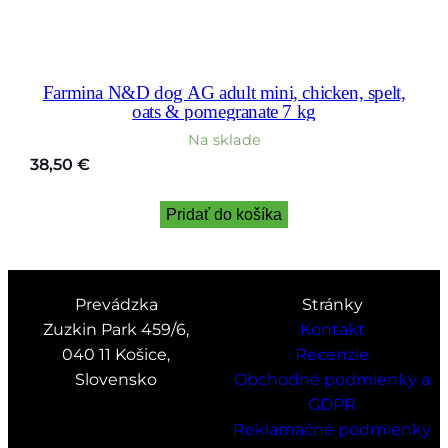
Farmina N&D dog AG adult mini, chicken, spelt,
oats & pomegranate 7 kg
Na sklade
38,50
€
Pridať do košíka
Prevádzka
Stránky
Zuzkin Park 459/6,
Kontakt
040 11 Košice,
Recenzie
Slovensko
Obchodné podmienky a
GDPR
Reklamačné podmienky