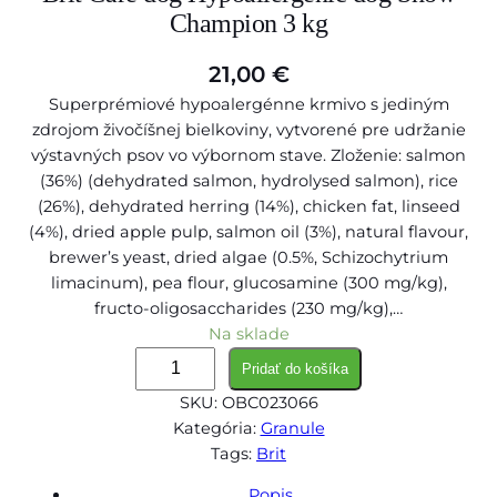
Champion 3 kg
21,00
€
Superprémiové hypoalergénne krmivo s jediným
zdrojom živočíšnej bielkoviny, vytvorené pre udržanie
výstavných psov vo výbornom stave. Zloženie: salmon
(36%) (dehydrated salmon, hydrolysed salmon), rice
(26%), dehydrated herring (14%), chicken fat, linseed
(4%), dried apple pulp, salmon oil (3%), natural flavour,
brewer’s yeast, dried algae (0.5%, Schizochytrium
limacinum), pea flour, glucosamine (300 mg/kg),
fructo-oligosaccharides (230 mg/kg),…
Na sklade
m
Pridať do košíka
n
SKU:
OBC023066
o
Kategória:
Granule
ž
Tags:
Brit
s
t
Popis