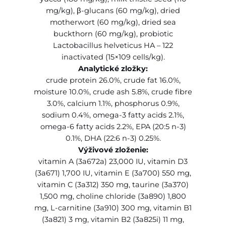
l
mg/kg), β-glucans (60 mg/kg), dried
e
motherwort (60 mg/kg), dried sea
r
buckthorn (60 mg/kg), probiotic
g
Lactobacillus helveticus HA – 122
e
inactivated (15×109 cells/kg).
n
Analytické zložky:
i
crude protein 26.0%, crude fat 16.0%,
c
moisture 10.0%, crude ash 5.8%, crude fibre
d
3.0%, calcium 1.1%, phosphorus 0.9%,
o
sodium 0.4%, omega-3 fatty acids 2.1%,
g
omega-6 fatty acids 2.2%, EPA (20:5 n-3)
S
0.1%, DHA (22:6 n-3) 0.25%.
h
Výživové zloženie:
o
vitamin A (3a672a) 23,000 IU, vitamin D3
w
(3a671) 1,700 IU, vitamin E (3a700) 550 mg,
C
vitamin C (3a312) 350 mg, taurine (3a370)
h
1,500 mg, choline chloride (3a890) 1,800
a
mg, L-carnitine (3a910) 300 mg, vitamin B1
m
(3a821) 3 mg, vitamin B2 (3a825i) 11 mg,
p