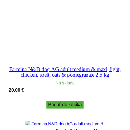
Farmina N&D dog AG adult medium & maxi, light,
chicken, spelt, oats & pomegranate 2,5 kg
Na sklade
20,00
€
Pridať do košíka