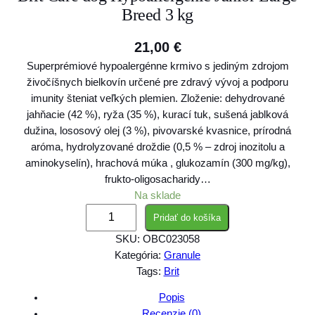
Breed 3 kg
21,00
€
Superprémiové hypoalergénne krmivo s jediným zdrojom
živočíšnych bielkovín určené pre zdravý vývoj a podporu
imunity šteniat veľkých plemien. Zloženie: dehydrované
jahňacie (42 %), ryža (35 %), kurací tuk, sušená jablková
dužina, lososový olej (3 %), pivovarské kvasnice, prírodná
aróma, hydrolyzované droždie (0,5 % – zdroj inozitolu a
aminokyselín), hrachová múka , glukozamín (300 mg/kg),
frukto-oligosacharidy…
Na sklade
m
Pridať do košíka
n
SKU:
OBC023058
o
Kategória:
Granule
ž
Tags:
Brit
s
t
Popis
v
Recenzie (0)