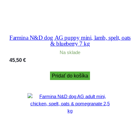
Farmina N&D dog AG puppy mini, lamb, spelt, oats
& blueberry 7 kg
Na sklade
45,50
€
Pridať do košíka