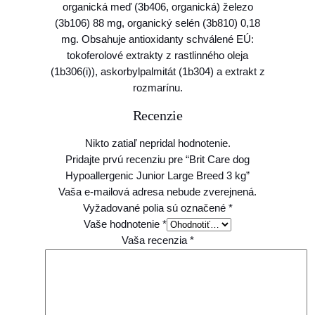
organická meď (3b406, organická) železo
e
(3b106) 88 mg, organický selén (3b810) 0,18
e
mg. Obsahuje antioxidanty schválené EÚ:
d
tokoferolové extrakty z rastlinného oleja
3
(1b306(i)), askorbylpalmitát (1b304) a extrakt z
k
rozmarínu.
g
Recenzie
Nikto zatiaľ nepridal hodnotenie.
Pridajte prvú recenziu pre “Brit Care dog
Hypoallergenic Junior Large Breed 3 kg”
Vaša e-mailová adresa nebude zverejnená.
Vyžadované polia sú označené
*
Vaše hodnotenie
*
Vaša recenzia
*