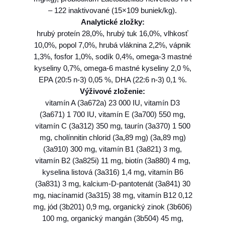
e
– 122 inaktivované (15×109 buniek/kg).
r
Analytické zložky:
g
hrubý proteín 28,0%, hrubý tuk 16,0%, vlhkosť
e
10,0%, popol 7,0%, hrubá vláknina 2,2%, vápnik
n
1,3%, fosfor 1,0%, sodík 0,4%, omega-3 mastné
i
kyseliny 0,7%, omega-6 mastné kyseliny 2,0 %,
c
EPA (20:5 n-3) 0,05 %, DHA (22:6 n-3) 0,1 %.
J
Výživové zloženie:
u
vitamín A (3a672a) 23 000 IU, vitamín D3
n
(3a671) 1 700 IU, vitamín E (3a700) 550 mg,
i
vitamín C (3a312) 350 mg, taurín (3a370) 1 500
o
mg, cholínnitin chlorid (3a,89 mg) (3a,89 mg)
r
(3a910) 300 mg, vitamín B1 (3a821) 3 mg,
L
vitamín B2 (3a825i) 11 mg, biotín (3a880) 4 mg,
a
kyselina listová (3a316) 1,4 mg, vitamín B6
r
(3a831) 3 mg, kalcium-D-pantotenát (3a841) 30
g
mg, niacínamid (3a315) 38 mg, vitamín B12 0,12
e
mg, jód (3b201) 0,9 mg, organický zinok (3b606)
B
100 mg, organický mangán (3b504) 45 mg,
r