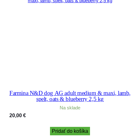
Farmina N&D dog AG adult medium & maxi, lamb,
spelt, oats & blueberry 2,5 kg
Na sklade
20,00
€
Pridať do košíka