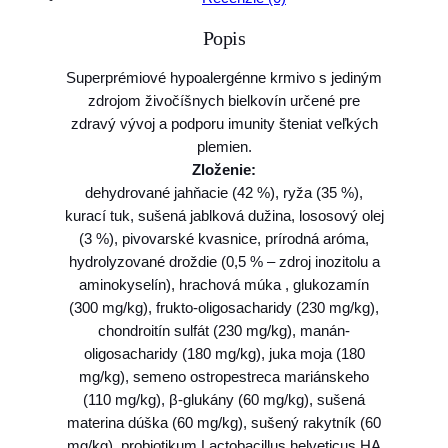
o
Popis
B
r
Superprémiové hypoalergénne krmivo s jediným
i
zdrojom živočíšnych bielkovín určené pre
t
zdravý vývoj a podporu imunity šteniat veľkých
C
plemien.
a
Zloženie:
r
dehydrované jahňacie (42 %), ryža (35 %),
e
kurací tuk, sušená jablková dužina, lososový olej
d
(3 %), pivovarské kvasnice, prírodná aróma,
o
hydrolyzované droždie (0,5 % – zdroj inozitolu a
g
aminokyselín), hrachová múka , glukozamín
H
(300 mg/kg), frukto-oligosacharidy (230 mg/kg),
y
chondroitín sulfát (230 mg/kg), manán-
p
oligosacharidy (180 mg/kg), juka moja (180
o
mg/kg), semeno ostropestreca mariánskeho
a
(110 mg/kg), β-glukány (60 mg/kg), sušená
l
materina dúška (60 mg/kg), sušený rakytník (60
l
mg/kg), probiotikum Lactobacillus helveticus HA