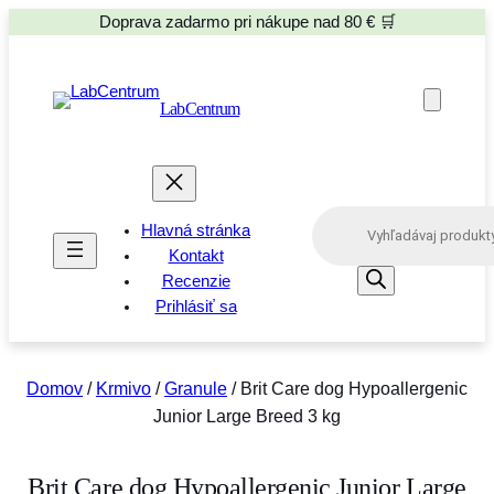
Doprava zadarmo pri nákupe nad 80 € 🛒
LabCentrum
P
Hlavná stránka
r
o
Kontakt
d
Recenzie
u
Prihlásiť sa
c
t
s
s
e
Domov
/
Krmivo
/
Granule
/ Brit Care dog Hypoallergenic
a
Junior Large Breed 3 kg
r
c
h
Brit Care dog Hypoallergenic Junior Large