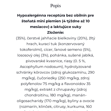
Popis
Hypoalergénna receptúra bez obilnín pre
šteňatá mini plemien (4 týždne až 10
mesiacov) a laktujúce suky
Zloženie:
(35%), čerstvé jahňacie bielkoviny (20%), žltý
hrach, kurací tuk (konzervovaný
tokoferolmi), cícer, ľanové semeno (5%),
lososový olej (3%), pohánka, sušené jablká,
pivovarské kvasnice, riasy (0. 5 %,
Ascophyllum nodosum), hydrolyzované
schránky kôrovcov (zdroj glukozamínu, 290
mg/kg), čučoriedky (250 mg/kg, zdroj
polyfenolov 75 mg/kg a flavonoidov 35
mg/kg), extrakt z chrupavky (zdroj
chondroitínu, 180 mg/kg), manán-
oligosacharidy (170 mg/kg), byliny a ovocie
(rozmarín, klinček, citrusy, kurkuma, 160