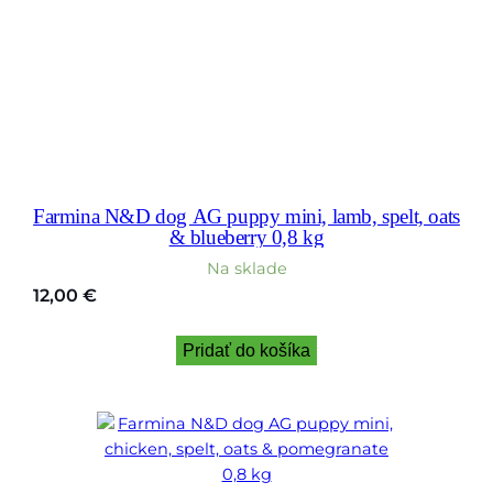
Farmina N&D dog AG puppy mini, lamb, spelt, oats
& blueberry 0,8 kg
Na sklade
12,00
€
Pridať do košíka