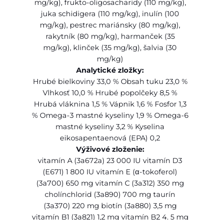
mg/kg), frukto-oligosacharidy (110 mg/kg),
juka schidigera (110 mg/kg), inulín (100
mg/kg), pestrec mariánsky (80 mg/kg),
rakytník (80 mg/kg), harmanček (35
mg/kg), klinček (35 mg/kg), šalvia (30
mg/kg)
Analytické zložky:
Hrubé bielkoviny 33,0 % Obsah tuku 23,0 %
Vlhkosť 10,0 % Hrubé popolčeky 8,5 %
Hrubá vláknina 1,5 % Vápnik 1,6 % Fosfor 1,3
% Omega-3 mastné kyseliny 1,9 % Omega-6
mastné kyseliny 3,2 % Kyselina
eikosapentaenová (EPA) 0,2
Výživové zloženie:
vitamín A (3a672a) 23 000 IU vitamín D3
(E671) 1 800 IU vitamín E (α-tokoferol)
(3a700) 650 mg vitamín C (3a312) 350 mg
cholínchlorid (3a890) 700 mg taurín
(3a370) 220 mg biotín (3a880) 3,5 mg
vitamín B1 (3a821) 1,2 mg vitamín B2 4. 5 mg