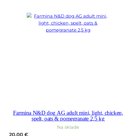
Farmina N&D dog AG adult mini, light, chicken,
spelt, oats & pomegranate 2,5 kg
Na sklade
20,00
€