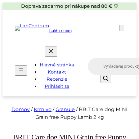
Doprava zadarmo pri nákupe nad 80 € 🛒
LabCentrum
P
Hlavná stránka
r
o
Kontakt
d
Recenzie
u
Prihlásiť sa
c
t
s
s
e
Domov
/
Krmivo
/
Granule
/ BRIT Care dog MINI
a
Grain free Puppy Lamb 2 kg
r
c
h
BRIT Care dog MINI Grain free Puppy