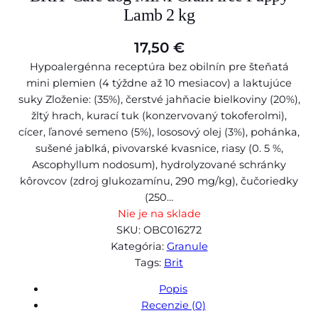
Lamb 2 kg
17,50
€
Hypoalergénna receptúra bez obilnín pre šteňatá
mini plemien (4 týždne až 10 mesiacov) a laktujúce
suky Zloženie: (35%), čerstvé jahňacie bielkoviny (20%),
žltý hrach, kurací tuk (konzervovaný tokoferolmi),
cícer, ľanové semeno (5%), lososový olej (3%), pohánka,
sušené jablká, pivovarské kvasnice, riasy (0. 5 %,
Ascophyllum nodosum), hydrolyzované schránky
kôrovcov (zdroj glukozamínu, 290 mg/kg), čučoriedky
(250…
Nie je na sklade
SKU:
OBC016272
Kategória:
Granule
Tags:
Brit
Popis
Recenzie (0)