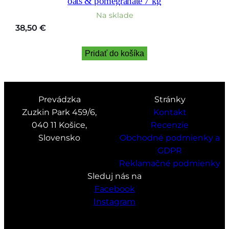
oats & pomegranate 7 kg
Na sklade
38,50
€
Pridať do košíka
Prevádzka
Stránky
Zuzkin Park 459/6,
Kontakt
040 11 Košice,
Recenzie
Slovensko
Obchodné podmienky a
GDPR
Reklamačné podmienky
Sleduj nás na
Facebook
Instagram