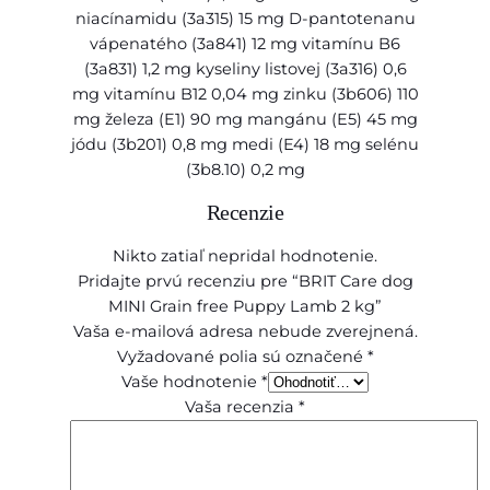
niacínamidu (3a315) 15 mg D-pantotenanu
vápenatého (3a841) 12 mg vitamínu B6
(3a831) 1,2 mg kyseliny listovej (3a316) 0,6
mg vitamínu B12 0,04 mg zinku (3b606) 110
mg železa (E1) 90 mg mangánu (E5) 45 mg
jódu (3b201) 0,8 mg medi (E4) 18 mg selénu
(3b8.10) 0,2 mg
Recenzie
Nikto zatiaľ nepridal hodnotenie.
Pridajte prvú recenziu pre “BRIT Care dog
MINI Grain free Puppy Lamb 2 kg”
Vaša e-mailová adresa nebude zverejnená.
Vyžadované polia sú označené
*
Vaše hodnotenie
*
Vaša recenzia
*