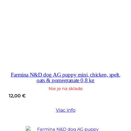
Farmina N&D dog AG puppy mini, chicken, spelt,
oats & pomegranate 0,8 kg
Nie je na sklade
12,00
€
Viac info