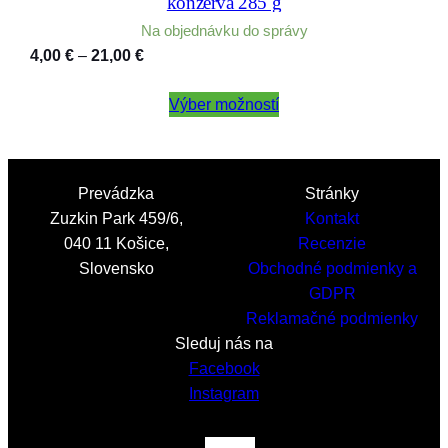
konzerva 285 g
Na objednávku do správy
Price
4,00
€
–
21,00
€
range:
4,00 €
Výber možností
through
21,00 €
Prevádzka
Stránky
Zuzkin Park 459/6,
Kontakt
040 11 Košice,
Recenzie
Slovensko
Obchodné podmienky a
GDPR
Reklamačné podmienky
Sleduj nás na
Facebook
Instagram