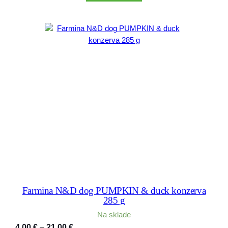
through
22,00 €
Farmina N&D dog PUMPKIN & duck konzerva
285 g
Na sklade
Price
4,00
€
–
21,00
€