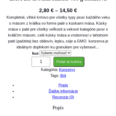
P
2,80
€
–
14,50
€
Kompletné, vlhké krmivo pre všetky typy psov každého veku
r
s mäsom z králika vo forme paté s kúskami mäsa. Kúsky
i
mäsa v paté pre všetky veľkosti a vekové kategórie psov s
c
králičím mäsom. celé kúsky mäsa a vnútornosí v lahotnom
paté (paštéta) bez obilovín, lepku, sóje a GMO konzerva je
e
ideálnym doplnkom ku granuliam pre vyberavé…
r
kus
a
m
Pridať do košíka
n
n
Kategória:
Konzervy
o
Tags:
Brit
g
ž
s
e
Popis
t
Ďalšie informácie
:
v
Recenzie (0)
2
o
Popis
B
,
r