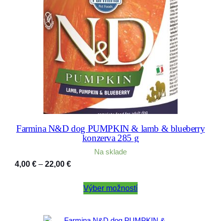
Farmina N&D dog PUMPKIN & lamb & blueberry
konzerva 285 g
Na sklade
Price
4,00
€
–
22,00
€
range:
4,00 €
Výber možností
through
22,00 €