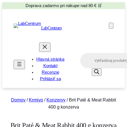
Doprava zadarmo pri nákupe nad 80 € 🛒
LabCentrum
P
Hlavná stránka
r
o
Kontakt
d
Recenzie
u
Prihlásiť sa
c
t
s
s
e
Domov
/
Krmivo
/
Konzervy
/ Brit Paté & Meat Rabbit
a
400 g konzerva
r
c
h
Brit Paté & Meat Rabbit 400 g konzerva