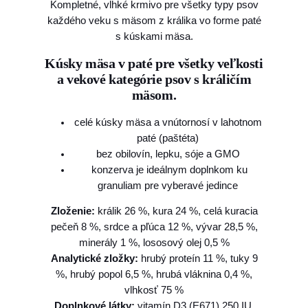
8
Kompletné, vlhké krmivo pre všetky typy psov
i
každého veku s mäsom z králika vo forme paté
t
0
s kúskami mäsa.
P
a
Kúsky mäsa v paté pre všetky veľkosti
€
t
a vekové kategórie psov s králičím
é
t
mäsom.
&
h
M
celé kúsky mäsa a vnútornosí v lahotnom
e
r
paté (paštéta)
a
bez obilovín, lepku, sóje a GMO
o
t
konzerva je ideálnym doplnkom ku
u
R
granuliam pre vyberavé jedince
a
g
Zloženie:
králik 26 %, kura 24 %, celá kuracia
b
h
pečeň 8 %, srdce a pľúca 12 %, vývar 28,5 %,
b
minerály 1 %, lososový olej 0,5 %
1
i
Analytické zložky:
hrubý proteín 11 %, tuky 9
t
4
%, hrubý popol 6,5 %, hrubá vláknina 0,4 %,
4
,
vlhkosť 75 %
0
Doplnkové látky:
vitamín D3 (E671) 250 IU,