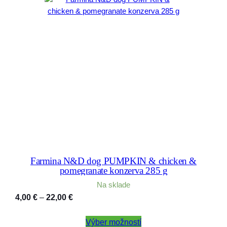
Farmina N&D dog PUMPKIN & chicken &
pomegranate konzerva 285 g
Na sklade
Price
4,00
€
–
22,00
€
range:
4,00 €
Výber možností