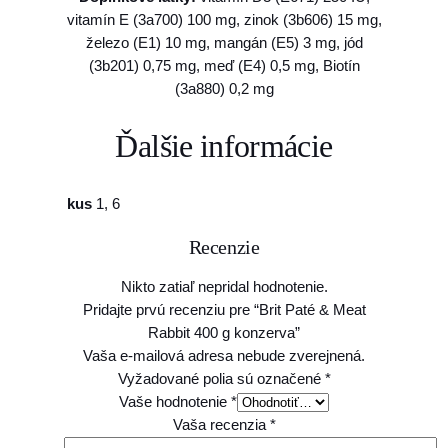
0
5
vitamín E (3a700) 100 mg, zinok (3b606) 15 mg,
g
0
železo (E1) 10 mg, mangán (E5) 3 mg, jód
k
(3b201) 0,75 mg, meď (E4) 0,5 mg, Biotín
o
(3a880) 0,2 mg
n
€
z
Ďalšie informácie
e
r
v
kus
1, 6
a
Recenzie
Nikto zatiaľ nepridal hodnotenie.
Pridajte prvú recenziu pre “Brit Paté & Meat
Rabbit 400 g konzerva”
Vaša e-mailová adresa nebude zverejnená.
Vyžadované polia sú označené
*
Vaše hodnotenie
*
Vaša recenzia
*