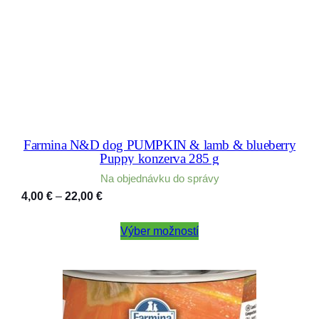
Farmina N&D dog PUMPKIN & lamb & blueberry
Puppy konzerva 285 g
Na objednávku do správy
Price
4,00
€
–
22,00
€
range:
4,00 €
Výber možností
through
22,00 €