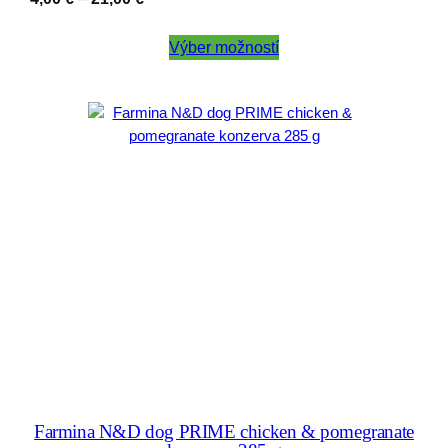
range:
4,00 €
Výber možností
through
21,00 €
Farmina N&D dog PRIME chicken & pomegranate