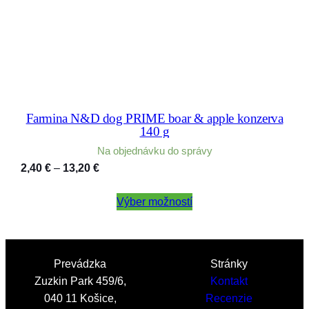
Farmina N&D dog PRIME boar & apple konzerva
140 g
Na objednávku do správy
Price
2,40
€
–
13,20
€
range:
2,40 €
Výber možností
through
13,20 €
Prevádzka
Stránky
Zuzkin Park 459/6,
Kontakt
040 11 Košice,
Recenzie