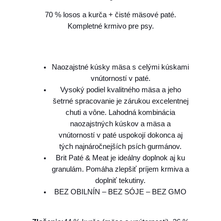
5
r
70 % losos a kurča + čisté mäsové paté.
i
0
Kompletné krmivo pre psy.
t
P
€
a
t
t
Naozajstné kúsky mäsa s celými kúskami
é
vnútorností v paté.
h
&
Vysoký podiel kvalitného mäsa a jeho
M
r
šetrné spracovanie je zárukou excelentnej
e
o
chuti a vône. Lahodná kombinácia
a
naozajstných kúskov a mäsa a
u
t
vnútorností v paté uspokojí dokonca aj
S
g
tých najnáročnejších psích gurmánov.
a
Brit Paté & Meat je ideálny doplnok aj ku
h
l
granulám. Pomáha zlepšiť príjem krmiva a
2
m
doplniť tekutiny.
o
4
BEZ OBILNÍN – BEZ SÓJE – BEZ GMO
n
,
8