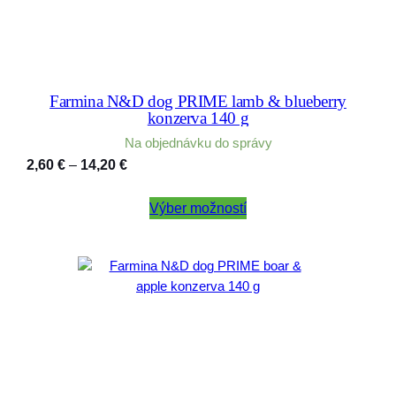
Farmina N&D dog PRIME lamb & blueberry
konzerva 140 g
Na objednávku do správy
Price
2,60
€
–
14,20
€
range:
2,60 €
Výber možností
through
14,20 €