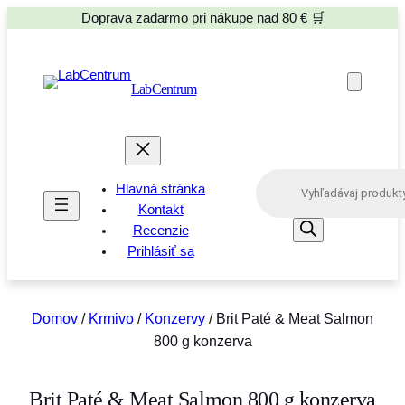
Doprava zadarmo pri nákupe nad 80 € 🛒
LabCentrum
P
Hlavná stránka
r
o
Kontakt
d
Recenzie
u
Prihlásiť sa
c
t
s
s
e
Domov
/
Krmivo
/
Konzervy
/ Brit Paté & Meat Salmon
a
800 g konzerva
r
c
h
Brit Paté & Meat Salmon 800 g konzerva