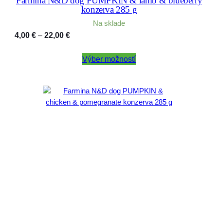
Farmina N&D dog PUMPKIN & lamb & blueberry
konzerva 285 g
Na sklade
Price
4,00
€
–
22,00
€
range:
4,00 €
Výber možností
through
22,00 €