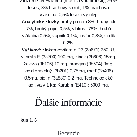
0
Zloženie:
44 % kurča (mäso a vnútornosti), 26 %
5
0
losos, 3% hrachový škrob, 1% hrachová
0
g
vláknina, 0,5% lososový olej.
k
Analytické zložky:
hrubý proteín 8%, hrubý tuk
o
7%, hrubý popol 3,5%, vlhkosť 78%, hrubá
€
n
vláknina 0,5%, vápnik 0,1%, fosfor 0,3%, sodík
z
0,2%.
e
Výživové zloženie:
vitamín D3 (3a671) 250 IU,
r
vitamín E (3a700) 100 mg, zinok (3b606) 15mg,
v
železo (3b106) 10 mg, mangán (3b504) 3mg,
a
jodid draselný (3b201) 0,75mg, meď (3b406)
0,5mg, biotín (3a880) 0,2 mg. Technologické
aditíva v 1 kg: Karubín (E410): 5000 mg.
Ďalšie informácie
kus
1, 6
Recenzie