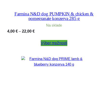
Farmina N&D dog PUMPKIN & chicken &
pomegranate konzerva 285 g
Na sklade
Price
4,00
€
–
22,00
€
range:
4,00 €
Výber možností
through
22,00 €