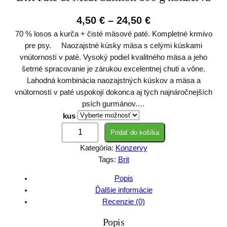
P
4,50
€
–
24,50
€
70 % losos a kurča + čisté mäsové paté. Kompletné krmivo
r
pre psy. Naozajstné kúsky mäsa s celými kúskami
i
vnútorností v paté. Vysoký podiel kvalitného mäsa a jeho
c
šetrné spracovanie je zárukou excelentnej chuti a vône.
Lahodná kombinácia naozajstných kúskov a mäsa a
e
vnútorností v paté uspokojí dokonca aj tých najnáročnejších
r
psích gurmánov.…
a
kus
m
n
Pridať do košíka
n
Kategória:
Konzervy
g
o
Tags:
Brit
ž
e
s
Popis
:
t
Ďalšie informácie
4
v
Recenzie (0)
o
,
Popis
B