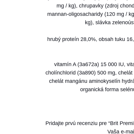
mg / kg), chrupavky (zdroj chondr
mannan-oligosacharidy (120 mg / kg)
kg), slávka zelenoús
hrubý proteín 28,0%, obsah tuku 16
vitamín A (3a672a) 15 000 IU, vit
cholínchlorid (3a890) 500 mg, chelát
chelát mangánu aminokyselín hydrát
organická forma selén
Pridajte prvú recenziu pre “Brit Pre
Vaša e-mai