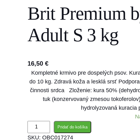
Brit Premium b
s
e
a
Adult S 3 kg
r
c
h
16,50
€
Kompletné krmivo pre dospelých psov. Kura
do 10 kg. Zdravá koža a lesklá srsť Podpora 
činnosti srdca Zloženie: kura 50% (dehydr
tuk (konzervovaný zmesou tokoferolov),
hydrolyzovaná kuracia 
N
m
Pridať do košíka
n
SKU:
OBC017274