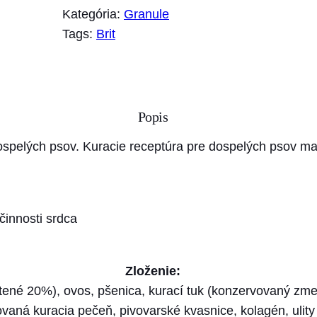
o
Kategória:
Granule
ž
Tags:
Brit
s
t
v
o
Popis
B
r
spelých psov. Kuracie receptúra pre dospelých psov ma
i
t
P
činnosti srdca
r
e
m
Zloženie:
i
né 20%), ovos, pšenica, kurací tuk (konzervovaný zmes
u
zovaná kuracia pečeň, pivovarské kvasnice, kolagén, ulit