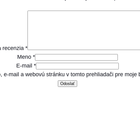
t
S
3
k
g
 recenzia
*
Meno
*
E-mail
*
, e-mail a webovú stránku v tomto prehliadači pre moje