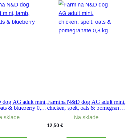
dog AG adult mini,
Farmina N&D dog AG adult mini,
oats & blueberry 0,8
chicken, spelt, oats & pomegranate
kg
0,8 kg
a sklade
Na sklade
12,50
€