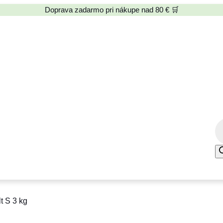
Doprava zadarmo pri nákupe nad 80 € 🛒
P
r
o
d
u
c
t S 3 kg
t
s