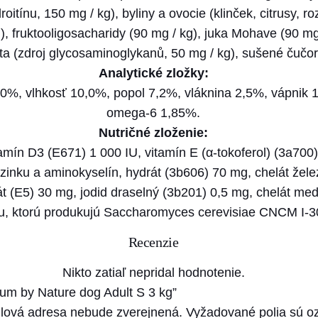
m
oitínu, 150 mg / kg), byliny a ovocie (klinček, citrusy, 
b
, fruktooligosacharidy (90 mg / kg), juka Mohave (90 m
y
ta (zdroj glycosaminoglykanů, 50 mg / kg), sušené čučor
N
Analytické zložky:
a
,0%, vlhkosť 10,0%, popol 7,2%, vláknina 2,5%, vápnik 
t
omega-6 1,85%.
u
Nutričné zloženie:
r
amín D3 (E671) 1 000 IU, vitamín E (α-tokoferol) (3a700
e
 zinku a aminokyselín, hydrát (3b606) 70 mg, chelát žel
d
 (E5) 30 mg, jodid draselný (3b201) 0,5 mg, chelát med
o
u, ktorú produkujú Saccharomyces cerevisiae CNCM I-3
g
Recenzie
A
d
Nikto zatiaľ nepridal hodnotenie.
u
mium by Nature dog Adult S 3 kg”
l
lová adresa nebude zverejnená.
Vyžadované polia sú 