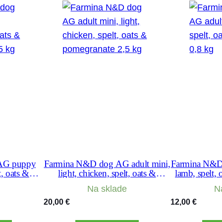
AG puppy
Farmina N&D dog AG adult mini,
Farmina N&D 
t, oats &
light, chicken, spelt, oats &
lamb, spelt, 
,5 kg
pomegranate 2,5 kg
Na sklade
N
20,00
€
12,00
€